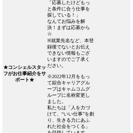
「応募したけどもっ
と条件に合う仕事を
探している！」
なんてお悩みを解
決！まずは応募から
☆
※就業先名など、本登
録後でないとお伝え
できない情報もござ
いますのでご了承く
ださい。
★コンシェルスタッ
フがお仕事紹介をサ
※2022年12月をもっ
ポート★
て綜合キャリアグル
ープはキャムコムグ
ループに名称変更し
ました。
私たちは「人を力づ
けて、“いい仕事”を創
り、生きる力にあふ
れた社会をつくる」
を目指しています。