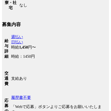
寮・社
なし
宅
募集内容
週払い
給
日払い
与
時給
1,450
円〜
詳
時給：1450円
細
交
支給あり
通
費
履歴書不要
応
募
「Webで応募」ボタンよりご応募をお願いいたしま
の