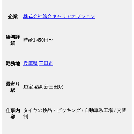
株式会社綜合キャリアオプション
企業
給与詳
時給
1,450
円〜
細
兵庫県
三田市
勤務地
最寄り
JR宝塚線 新三田駅
駅
タイヤの検品・ピッキング / 自動車系工場 / 交替
仕事内
制
容