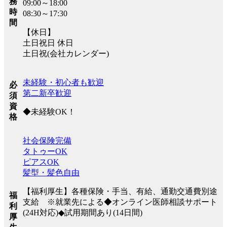
務
09:00～18:00
時
08:30～17:30
間
【休日】
土日祝日 休日
土日祝(会社カレンダー)
未経験・初心者も歓迎
必
第二新卒歓迎
須
資
◆未経験OK！
格
社会保険完備
タトゥーOK
ピアスOK
髪型・髪色自由
【福利厚生】各種保険・手当、有給、通勤交通費別途
福
支給 ※就業先による◆オンライン医師相談サポート
利
(24H対応)◆試用期間あり(14日間)
厚