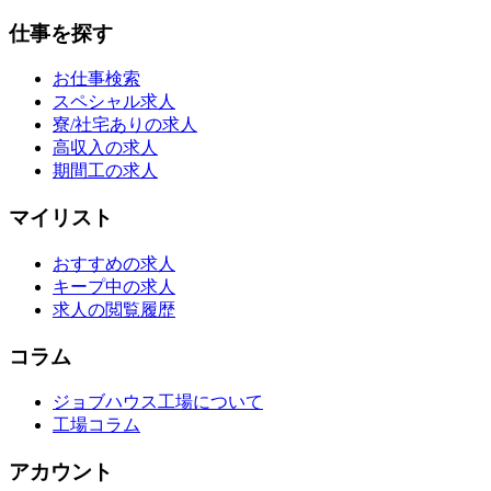
仕事を探す
お仕事検索
スペシャル求人
寮/社宅ありの求人
高収入の求人
期間工の求人
マイリスト
おすすめの求人
キープ中の求人
求人の閲覧履歴
コラム
ジョブハウス工場について
工場コラム
アカウント