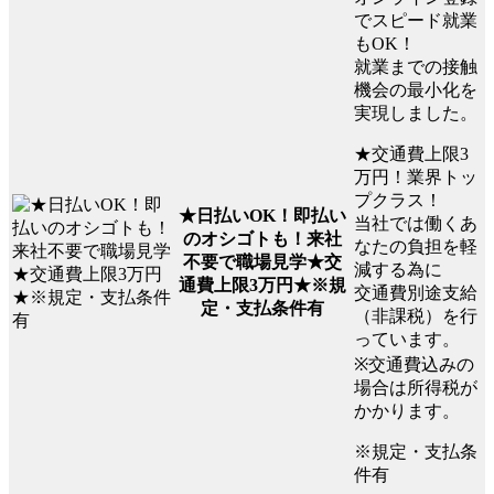
でスピード就業
もOK！
就業までの接触
機会の最小化を
実現しました。
★交通費上限3
万円！業界トッ
プクラス！
★日払いOK！即払い
当社では働くあ
のオシゴトも！来社
なたの負担を軽
不要で職場見学★交
減する為に
通費上限3万円★※規
交通費別途支給
定・支払条件有
（非課税）を行
っています。
※交通費込みの
場合は所得税が
かかります。
※規定・支払条
件有