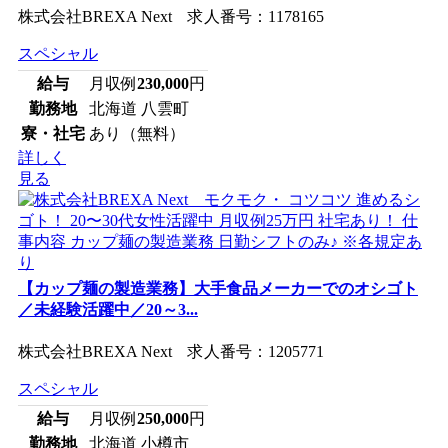
株式会社BREXA Next 求人番号：1178165
スペシャル
給与
月収例
230,000
円
勤務地
北海道 八雲町
寮・社宅
あり（無料）
詳しく
見る
【カップ麺の製造業務】大手食品メーカーでのオシゴト
／未経験活躍中／20～3...
株式会社BREXA Next 求人番号：1205771
スペシャル
給与
月収例
250,000
円
勤務地
北海道 小樽市