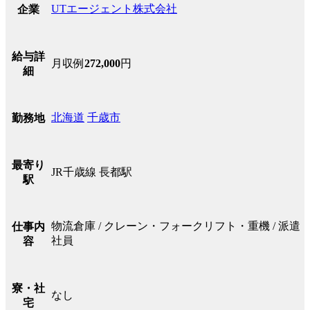
UTエージェント株式会社
企業
給与詳
月収例
272,000
円
細
北海道
千歳市
勤務地
最寄り
JR千歳線 長都駅
駅
物流倉庫 / クレーン・フォークリフト・重機 / 派遣
仕事内
社員
容
寮・社
なし
宅