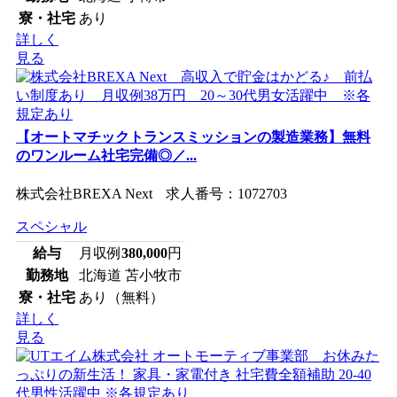
寮・社宅
あり
詳しく
見る
【オートマチックトランスミッションの製造業務】無料
のワンルーム社宅完備◎／...
株式会社BREXA Next 求人番号：1072703
スペシャル
給与
月収例
380,000
円
勤務地
北海道 苫小牧市
寮・社宅
あり（無料）
詳しく
見る