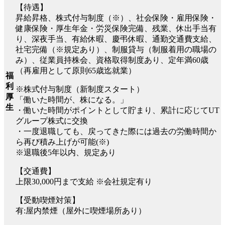
【待遇】
昇給昇格、株式付与制度（※）、社会保険・雇用保険・
健康保険・厚生年金・労災保険完備、残業、休出手当有
り、深夜手当、有給休暇、慶弔休暇、通勤交通費支給、
社宅完備（※規定あり）、制服貸与（制服着用の職場の
み）、従業員持株会、資格取得制度あり、定年満60歳
（再雇用として原則65歳迄就業）
福
利
※株式付与制度（新制度スタート）
厚
「働いた時間が、株になる。」
生
・働いた時間がポイントとして貯まり、累計に応じてUT
グループ株式に交換
・一度退職しても、戻ってきた際には過去の労働時間か
ら再び積み上げが可能(※)
※退職後5年以内、規定あり
【交通費】
上限30,000円まで支給 ※会社規定有り
【受動喫煙対策】
有:屋内禁煙（屋外に喫煙場所あり）