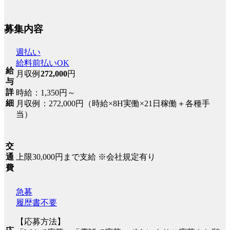
募集内容
週払い
給料前払いOK
給
月収例
272,000
円
与
詳
時給：1,350円～
細
月収例：272,000円（時給×8H実働×21日稼働＋各種手
当）
交
上限30,000円まで支給 ※会社規定有り
通
費
急募
履歴書不要
【応募方法】