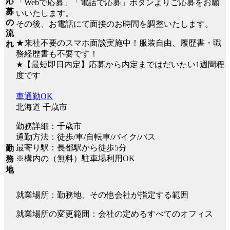
応
「Webで応募」「電話で応募」ボタンよりご応募をお願
募
いいたします。
の
その後、お電話にて面接のお時間を調整いたします。
流
★来社不要のスマホ面談実施中！服装自由、履歴書・職
れ
務経歴書も不要です！
★【最短即日内定】応募から内定まではだいたい1週間程
度です
車通勤OK
北海道 千歳市
勤務詳細：千歳市
通勤方法：徒歩/車/自転車/バイク/バス
最寄り駅：長都駅から徒歩5分
勤
※構内の（無料）駐車場利用OK
務
地
就業場所：勤務地、その他会社が指定する範囲
就業場所の変更範囲：会社の定めるすべてのオフィス