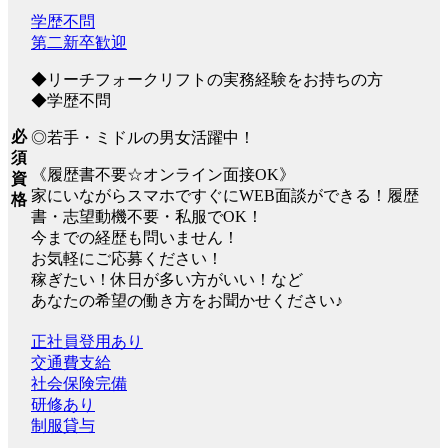
学歴不問
第二新卒歓迎
◆リーチフォークリフトの実務経験をお持ちの方
◆学歴不問
必
◎若手・ミドルの男女活躍中！
須
《履歴書不要☆オンライン面接OK》
資
家にいながらスマホですぐにWEB面談ができる！履歴
格
書・志望動機不要・私服でOK！
今までの経歴も問いません！
お気軽にご応募ください！
稼ぎたい！休日が多い方がいい！など
あなたの希望の働き方をお聞かせください♪
正社員登用あり
交通費支給
社会保険完備
研修あり
制服貸与