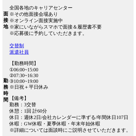
全国各地のキャリアセンター
面
※その他面接会場あり
接
※オンライン面接実施中
地
※家にいながらスマホで面接＆履歴書不要
※応募後に予約していただきます。
交替制
派遣社員
【勤務時間】
①06:00~15:00
②07:30~16:30
勤
③10:00~19:00
※日祝＋平日休み
務
時
【備考】
間
勤務：3交替
休憩：1回 計60分
休日：週休2日/会社カレンダーに準ずる/年間休日107日
休暇：GW休暇・夏季休暇・年末年始休暇
※詳細については面談時にご説明させていただきます。