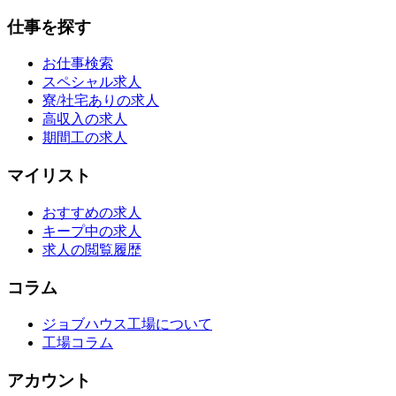
仕事を探す
お仕事検索
スペシャル求人
寮/社宅ありの求人
高収入の求人
期間工の求人
マイリスト
おすすめの求人
キープ中の求人
求人の閲覧履歴
コラム
ジョブハウス工場について
工場コラム
アカウント