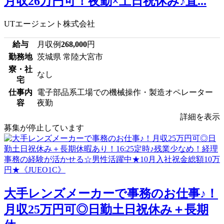
月収26万円可！夜勤×土日祝休み♪直...
UTエージェント株式会社
給与
月収例
268,000
円
勤務地
茨城県 常陸大宮市
寮・社
なし
宅
仕事内
電子部品系工場での機械操作・製造オペレーター
容
夜勤
詳細を表示
募集が停止しています
大手レンズメーカーで事務のお仕事♪！
月収25万円可◎日勤土日祝休み＋長期