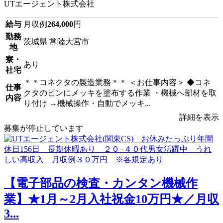
UTエージェント株式会社
給与
月収例
264,000
円
勤務
茨城県 常陸大宮市
地
寮・
あり
社宅
＊＊コネクタの製造業務＊＊ ＜お仕事内容＞ ◆コネ
仕事
クタのピンにメッキを塗布する作業 ・機械へ部材を取
内容
り付け →機械操作・自動でメッキ...
詳細を表示
募集が停止しています
【電子部品の検査・カンタン機械作
業】★1月～2月入社祝金10万円★／月収
3...