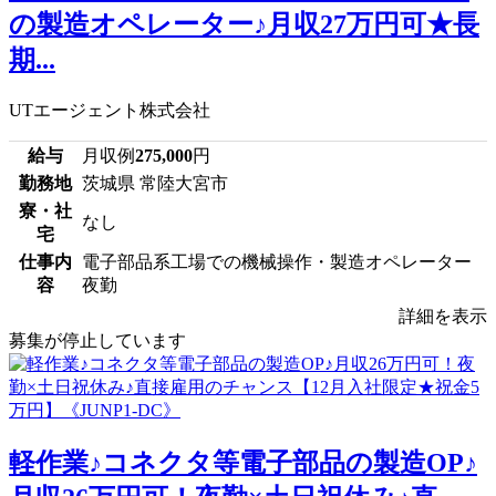
の製造オペレーター♪月収27万円可★長
期...
UTエージェント株式会社
給与
月収例
275,000
円
勤務地
茨城県 常陸大宮市
寮・社
なし
宅
仕事内
電子部品系工場での機械操作・製造オペレーター
容
夜勤
詳細を表示
募集が停止しています
軽作業♪コネクタ等電子部品の製造OP♪