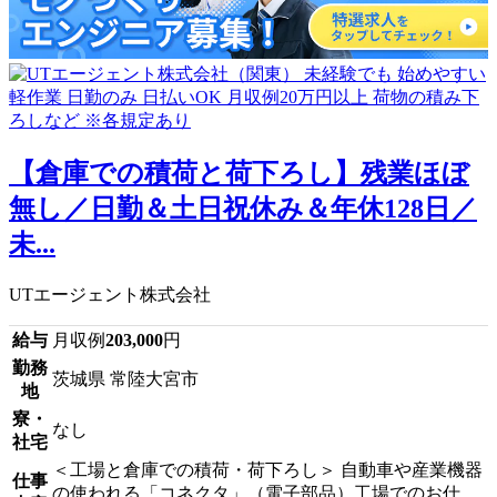
【倉庫での積荷と荷下ろし】残業ほぼ
無し／日勤＆土日祝休み＆年休128日／
未...
UTエージェント株式会社
給与
月収例
203,000
円
勤務
茨城県 常陸大宮市
地
寮・
なし
社宅
＜工場と倉庫での積荷・荷下ろし＞ 自動車や産業機器
仕事
の使われる「コネクタ」（電子部品）工場でのお仕