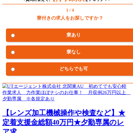
1 / 4
寮付きの求人をお探しですか？
寮あり
寮なし
どちらでも可
【レンズ加工機械操作や検査など】★
定着支援金総額40万円★夕勤専属のレ
ア求...