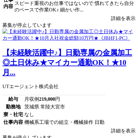
スピード重視のお仕事ではないので 慣れてきたら自分
内容
のペースで作業OK♪ 細かい作...
詳細を表示
募集が停止しています
【未経験活躍中♪】日勤専属の金属加工
◎土日休み★マイカー通勤OK！★10
月...
UTエージェント株式会社
給与
月収例
219,000
円
勤務地
茨城県 常陸大宮市
寮・社宅
なし
仕事内容
機械系工場での組立・機械操作 日勤
詳細を表示
募集が停止しています