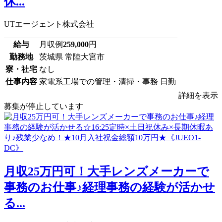
休...
UTエージェント株式会社
給与
月収例
259,000
円
勤務地
茨城県 常陸大宮市
寮・社宅
なし
仕事内容
家電系工場での管理・清掃・事務 日勤
詳細を表示
募集が停止しています
月収25万円可！大手レンズメーカーで
事務のお仕事♪経理事務の経験が活かせ
る...