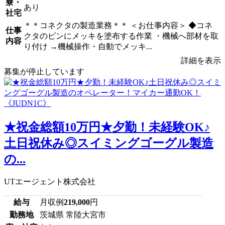
寮・
あり
社宅
＊＊コネクタの製造業務＊＊ ＜お仕事内容＞ ◆コネ
仕事
クタのピンにメッキを塗布する作業 ・機械へ部材を取
内容
り付け →機械操作・自動でメッキ...
詳細を表示
募集が停止しています
★祝金総額10万円★夕勤！未経験OK♪
土日祝休み◎スイミングゴーグル製造
の...
UTエージェント株式会社
給与
月収例
219,000
円
勤務地
茨城県 常陸大宮市