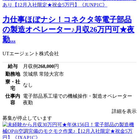
力仕事ほぼナシ！コネクタ等電子部品
の製造オペレーター♪月収26万円可★夜
勤...
UTエージェント株式会社
給与
月収例
268,000
円
勤務地
茨城県 常陸大宮市
寮・社
なし
宅
仕事内
電子部品系工場での機械操作・製造オペレーター
容
夜勤
詳細を表示
募集が停止しています