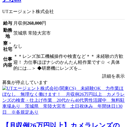
UTエージェント株式会社
給与
月収例
268,000
円
勤務
茨城県 常陸大宮市
地
寮・
なし
社宅
＊＊レンズ加工機械操作や検査など＊＊ 未経験の方歓
仕事
迎！ 力仕事ほぼナシのかんたん軽作業です☆ ＜具体
内容
的には…＞ ◆研磨機にレンズを...
詳細を表示
募集が停止しています
【月収例26万円以上】カメラレンズの