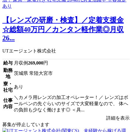
【レンズの研磨・検査】／定着支援金
☆総額40万円／カンタン軽作業◎月収
26...
UTエージェント株式会社
給与
月収例
269,000
円
勤務
茨城県 常陸大宮市
地
寮・
あり
社宅
＼カメラ用レンズの加工オペレーター！／ レンズはボ
仕事
ールペンの先ぐらいのサイズで大変軽量なので、 体へ
内容
の負担も少なく働けます◎ ＜具...
詳細を表示
募集が停止しています