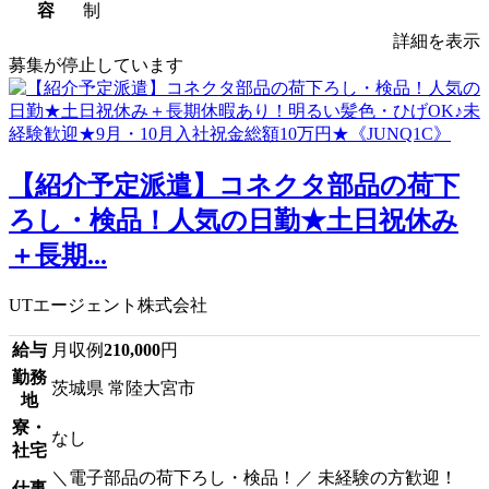
容
制
詳細を表示
募集が停止しています
【紹介予定派遣】コネクタ部品の荷下
ろし・検品！人気の日勤★土日祝休み
＋長期...
UTエージェント株式会社
給与
月収例
210,000
円
勤務
茨城県 常陸大宮市
地
寮・
なし
社宅
＼電子部品の荷下ろし・検品！／ 未経験の方歓迎！
仕事