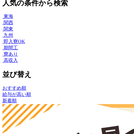
人気の条件から検索
東海
関西
関東
九州
即入寮OK
期間工
寮あり
高収入
並び替え
おすすめ順
給与が高い順
新着順