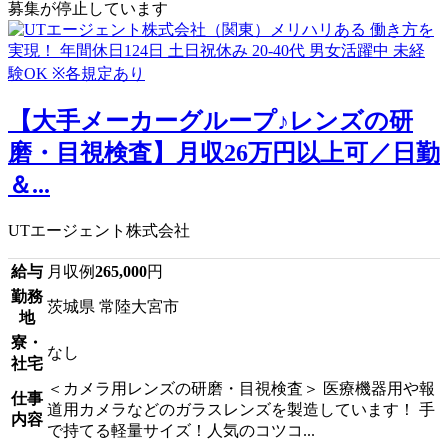
募集が停止しています
【大手メーカーグループ♪レンズの研
磨・目視検査】月収26万円以上可／日勤
＆...
UTエージェント株式会社
給与
月収例
265,000
円
勤務
茨城県 常陸大宮市
地
寮・
なし
社宅
＜カメラ用レンズの研磨・目視検査＞ 医療機器用や報
仕事
道用カメラなどのガラスレンズを製造しています！ 手
内容
で持てる軽量サイズ！人気のコツコ...