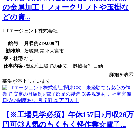
の金属加工！フォークリフトや玉掛な
どの資...
UTエージェント株式会社
給与
月収例
219,000
円
勤務地
茨城県 常陸大宮市
寮・社宅
なし
仕事内容
機械系工場での組立・機械操作 日勤
詳細を表示
募集が停止しています
【※工場見学必須】年休157日♪月収26万
円可◎人気のもくもく軽作業☆電子...