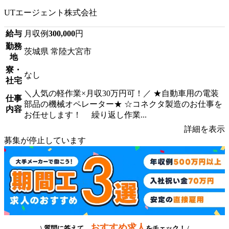
UTエージェント株式会社
給与
月収例
300,000
円
勤務
茨城県 常陸大宮市
地
寮・
なし
社宅
＼人気の軽作業×月収30万円可！／ ★自動車用の電装
仕事
部品の機械オペレーター★ ☆コネクタ製造のお仕事を
内容
お任せします！ 繰り返し作業...
詳細を表示
募集が停止しています
おすすめ求人
\ 質問に答えて、
をチェック！ /