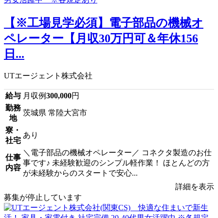
【※工場見学必須】電子部品の機械オ
ペレーター【月収30万円可＆年休156
日...
UTエージェント株式会社
給与
月収例
300,000
円
勤務
茨城県 常陸大宮市
地
寮・
あり
社宅
＼電子部品の機械オペレーター／ コネクタ製造のお仕
仕事
事です♪ 未経験歓迎のシンプル軽作業！ ほとんどの方
内容
が未経験からのスタートで安心...
詳細を表示
募集が停止しています