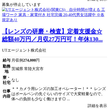
募集が停止しています
【レンズの研磨・検査】定着支援金☆
総額40万円／月収27万円可！年休130...
UTエージェント株式会社
給与
月収例
274,000
円
勤務
茨城県 常陸大宮市
地
寮・
なし
社宅
＊＊カメラ用レンズの加工オペレーター！＊＊ レンズ
仕事
はボールペンの先ぐらいのサイズで大変軽量なので、
内容
体への負担も少なく働けます◎ ...
詳細を表示