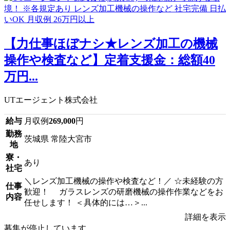
【力仕事ほぼナシ★レンズ加工の機械
操作や検査など】定着支援金：総額40
万円...
UTエージェント株式会社
給与
月収例
269,000
円
勤務
茨城県 常陸大宮市
地
寮・
あり
社宅
＼レンズ加工機械の操作や検査など！／ ☆未経験の方
仕事
歓迎！ ガラスレンズの研磨機械の操作作業などをお
内容
任せします！ ＜具体的には…＞...
詳細を表示
募集が停止しています