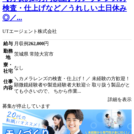
検査・仕上げなど／うれしい土日休み
◎／...
UTエージェント株式会社
給与
月収例
262,000
円
勤務
茨城県 常陸大宮市
地
寮・
なし
社宅
＼カメラレンズの検査・仕上げ！／ 未経験の方歓迎！
仕事
顕微鏡経験者や製造経験者大歓迎☆ 取り扱う製品がと
内容
ても小さいので、 ちから作業...
詳細を表示
募集が停止しています