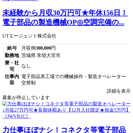
未経験から月収30万円可★年休156日！
電子部品の製造機械OP◎空調完備の...
UTエージェント株式会社
給与
月収例
300,000
円
勤務地
茨城県 常陸大宮市
寮・社
なし
宅
仕事内
電子部品系工場での機械操作・製造オペレーター
容
交替制
詳細を表示
募集が停止しています
力仕事ほぼナシ！コネクタ等電子部品