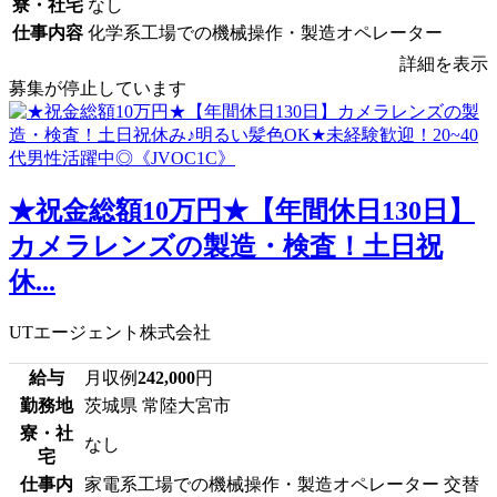
寮・社宅
なし
仕事内容
化学系工場での機械操作・製造オペレーター
詳細を表示
募集が停止しています
★祝金総額10万円★【年間休日130日】
カメラレンズの製造・検査！土日祝
休...
UTエージェント株式会社
給与
月収例
242,000
円
勤務地
茨城県 常陸大宮市
寮・社
なし
宅
仕事内
家電系工場での機械操作・製造オペレーター 交替