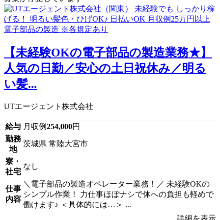
【未経験OKの電子部品の製造業務★】
人気の日勤／安心の土日祝休み／明る
い髪...
UTエージェント株式会社
給与
月収例
254,000
円
勤務
茨城県 常陸大宮市
地
寮・
なし
社宅
＼電子部品の製造オペレーター業務！／ 未経験OKの
仕事
シンプル作業！ 力仕事ほぼナシで体への負担も軽めで
内容
働けます♪ ＜具体的には…＞ ...
詳細を表示