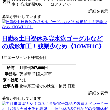
内容
事！ ◎未経験OK！ ほとんどが...
詳細を表示
募集が停止しています
日勤&土日祝休み◎水泳ゴーグルなど
の成形加工！残業少なめ《JOWH1C》
UTエージェント株式会社
給与
月収例
207,000
円
勤務地
茨城県 常陸大宮市
寮・社宅
なし
仕事内容
化学系工場での検査・検品 日勤
詳細を表示
募集が停止しています