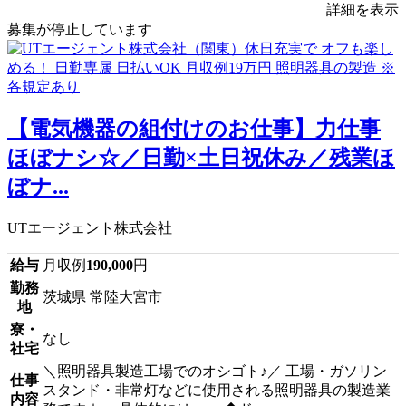
詳細を表示
募集が停止しています
【電気機器の組付けのお仕事】力仕事
ほぼナシ☆／日勤×土日祝休み／残業ほ
ぼナ...
UTエージェント株式会社
給与
月収例
190,000
円
勤務
茨城県 常陸大宮市
地
寮・
なし
社宅
＼照明器具製造工場でのオシゴト♪／ 工場・ガソリン
仕事
スタンド・非常灯などに使用される照明器具の製造業
内容