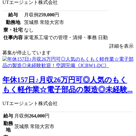
UTエージェント株式会社
給与
月収例
259,000
円
勤務地
茨城県 常陸大宮市
寮・社宅
なし
仕事内容
家電系工場での管理・清掃・事務 日勤
詳細を表示
募集が停止しています
年休157日♪月収26万円可◎人気のもく
もく軽作業☆電子部品の製造◎未経験...
UTエージェント株式会社
給与
月収例
264,000
円
勤務
茨城県 常陸大宮市
地