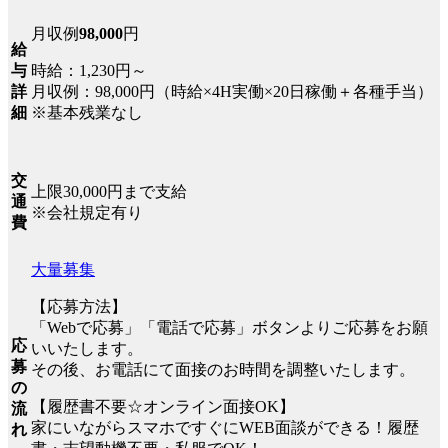
月収例
98,000
円
給
時給：1,230円～
与
月収例：98,000円（時給×4H実働×20日稼働＋各種手当）
詳
※基本残業なし
細
交
上限30,000円まで支給
通
※会社規定有り
費
大量募集
【応募方法】
「Webで応募」「電話で応募」ボタンよりご応募をお願
応
いいたします。
募
その後、お電話にて面接のお時間を調整いたします。
の
【履歴書不要☆オンライン面接OK】
流
家にいながらスマホですぐにWEB面談ができる！履歴
れ