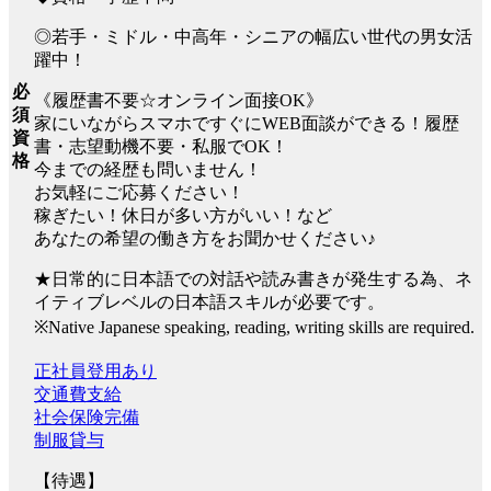
◎若手・ミドル・中高年・シニアの幅広い世代の男女活
躍中！
必
《履歴書不要☆オンライン面接OK》
須
家にいながらスマホですぐにWEB面談ができる！履歴
資
書・志望動機不要・私服でOK！
格
今までの経歴も問いません！
お気軽にご応募ください！
稼ぎたい！休日が多い方がいい！など
あなたの希望の働き方をお聞かせください♪
★日常的に日本語での対話や読み書きが発生する為、ネ
イティブレベルの日本語スキルが必要です。
※Native Japanese speaking, reading, writing skills are required.
正社員登用あり
交通費支給
社会保険完備
制服貸与
【待遇】