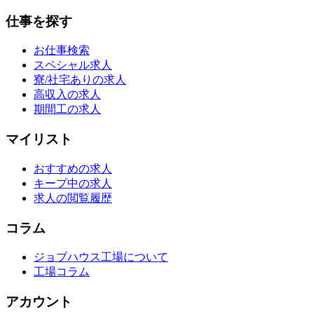
仕事を探す
お仕事検索
スペシャル求人
寮/社宅ありの求人
高収入の求人
期間工の求人
マイリスト
おすすめの求人
キープ中の求人
求人の閲覧履歴
コラム
ジョブハウス工場について
工場コラム
アカウント