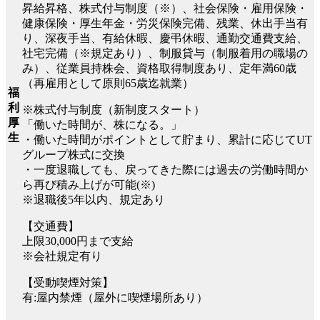
昇給昇格、株式付与制度（※）、社会保険・雇用保険・
健康保険・厚生年金・労災保険完備、残業、休出手当有
り、深夜手当、有給休暇、慶弔休暇、通勤交通費支給、
社宅完備（※規定あり）、制服貸与（制服着用の職場の
み）、従業員持株会、資格取得制度あり、定年満60歳
（再雇用として原則65歳迄就業）
福
利
※株式付与制度（新制度スタート）
厚
「働いた時間が、株になる。」
生
・働いた時間がポイントとして貯まり、累計に応じてUT
グループ株式に交換
・一度退職しても、戻ってきた際には過去の労働時間か
ら再び積み上げが可能(※)
※退職後5年以内、規定あり
【交通費】
上限30,000円まで支給
※会社規定有り
【受動喫煙対策】
有:屋内禁煙（屋外に喫煙場所あり）