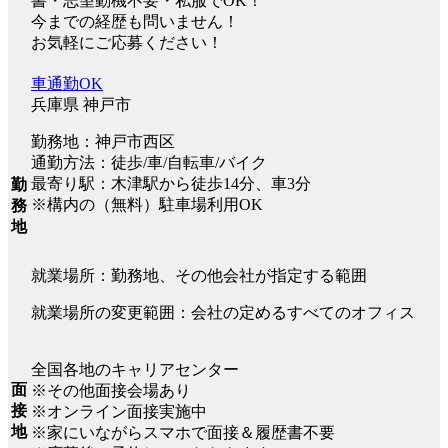
書・志望動機不要・私服でOK！
今までの経歴も問いません！
お気軽にご応募ください！
車通勤OK
兵庫県 神戸市
勤務地：神戸市西区
通勤方法：徒歩/車/自転車/バイク
最寄り駅：木津駅から徒歩14分、車3分
勤
※構内の（無料）駐車場利用OK
務
地
就業場所：勤務地、その他会社が指定する範囲
就業場所の変更範囲：会社の定めるすべてのオフィス
全国各地のキャリアセンター
面
※その他面接会場あり
接
※オンライン面接実施中
地
※家にいながらスマホで面接＆履歴書不要