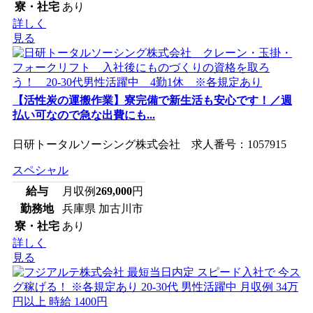
寮・社宅
あり
詳しく
見る
【活性炭の運搬作業】寮完備で新生活も安心です！／週
払い可なので急な出費にも...
日研トータルソーシング株式会社 求人番号：1057915
スペシャル
給与
月収例
269,000
円
勤務地
兵庫県 加古川市
寮・社宅
あり
詳しく
見る