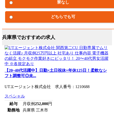
寮なし
どちらでも可
兵庫県でおすすめの求人
【20~40代活躍中】日勤×土日祝休×年休125日！柔軟なシ
フト調整可◎未...
UTエージェント株式会社 求人番号：1210688
スペシャル
給与
月収例
252,000
円
勤務地
兵庫県 三木市