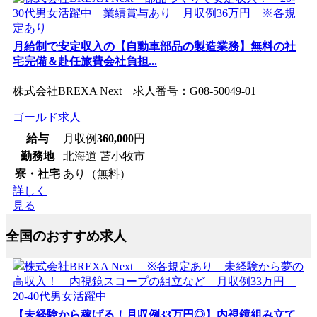
月給制で安定収入の【自動車部品の製造業務】無料の社
宅完備＆赴任旅費会社負担...
株式会社BREXA Next 求人番号：G08-50049-01
ゴールド求人
給与
月収例
360,000
円
勤務地
北海道 苫小牧市
寮・社宅
あり（無料）
詳しく
見る
全国のおすすめ求人
【未経験から稼げる！月収例33万円◎】内視鏡組み立て