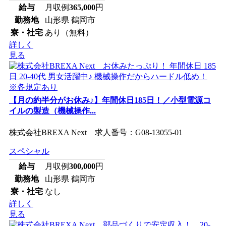
給与
月収例
365,000
円
勤務地
山形県 鶴岡市
寮・社宅
あり（無料）
詳しく
見る
【月の約半分がお休み♪】年間休日185日！／小型電源コ
イルの製造（機械操作...
株式会社BREXA Next 求人番号：G08-13055-01
スペシャル
給与
月収例
300,000
円
勤務地
山形県 鶴岡市
寮・社宅
なし
詳しく
見る