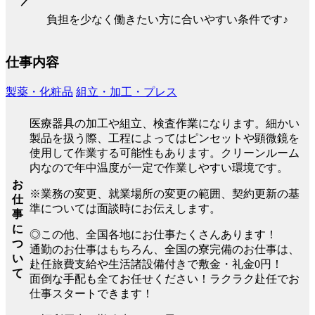
／
負担を少なく働きたい方に合いやすい条件です♪
仕事内容
製薬・化粧品
組立・加工・プレス
医療器具の加工や組立、検査作業になります。細かい
製品を扱う際、工程によってはピンセットや顕微鏡を
使用して作業する可能性もあります。クリーンルーム
内なので年中温度が一定で作業しやすい環境です。
お
※業務の変更、就業場所の変更の範囲、契約更新の基
仕
準については面談時にお伝えします。
事
に
◎この他、全国各地にお仕事たくさんあります！
つ
通勤のお仕事はもちろん、全国の寮完備のお仕事は、
い
赴任旅費支給や生活諸設備付きで敷金・礼金0円！
て
面倒な手配も全てお任せください！ラクラク赴任でお
仕事スタートできます！