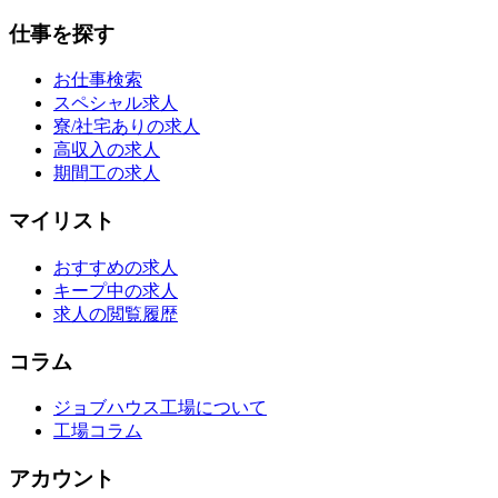
仕事を探す
お仕事検索
スペシャル求人
寮/社宅ありの求人
高収入の求人
期間工の求人
マイリスト
おすすめの求人
キープ中の求人
求人の閲覧履歴
コラム
ジョブハウス工場について
工場コラム
アカウント