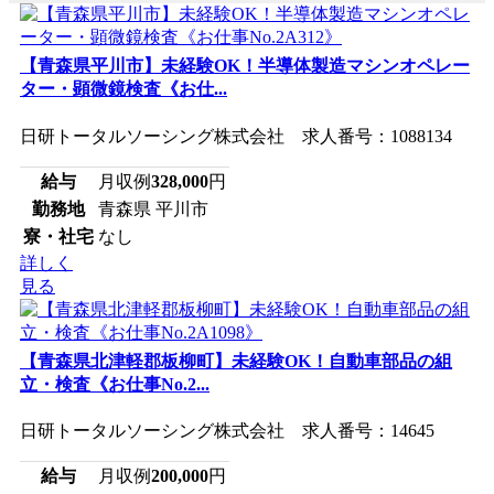
【青森県平川市】未経験OK！半導体製造マシンオペレー
ター・顕微鏡検査《お仕...
日研トータルソーシング株式会社 求人番号：1088134
給与
月収例
328,000
円
勤務地
青森県 平川市
寮・社宅
なし
詳しく
見る
【青森県北津軽郡板柳町】未経験OK！自動車部品の組
立・検査《お仕事No.2...
日研トータルソーシング株式会社 求人番号：14645
給与
月収例
200,000
円