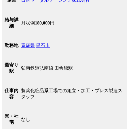
日研トータルソーシング株式会社
企業
給与詳
月収例
180,000
円
細
青森県
黒石市
勤務地
最寄り
弘南鉄道弘南線 田舎館駅
駅
製薬化粧品系工場での組立・加工・プレス製造ス
仕事内
タッフ
容
寮・社
なし
宅