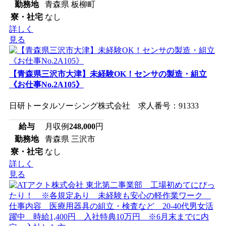
勤務地
青森県 板柳町
寮・社宅
なし
詳しく
見る
【青森県三沢市大津】未経験OK！センサの製造・組立
《お仕事No.2A105》
日研トータルソーシング株式会社 求人番号：91333
給与
月収例
248,000
円
勤務地
青森県 三沢市
寮・社宅
なし
詳しく
見る