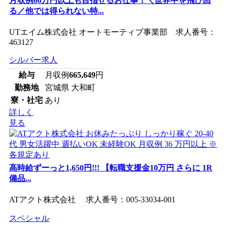
月収例66万円以上も目指せるお仕事！＼世界中を飛び回
る／他では得られない特...
UTエイム株式会社 オートモーティブ事業部 求人番号：
463127
シルバー求人
給与
月収例
665,649
円
勤務地
宮城県 大和町
寮・社宅
あり
詳しく
見る
高時給ずーっと1,650円!!! 【転職支援金10万円 さらに 1R
備品...
ATアクト株式会社 求人番号：005-33034-001
スペシャル