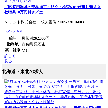
【医療用器具の部品加工・組立・検査のお仕事】新規入
社特典10万円付き／土・...
ATアクト株式会社 求人番号：005-33010-003
スペシャル
給与
月収例
262,000
円
勤務地
青森県 黒石市
寮・社宅
なし
詳しく
見る
北海道・東北の求人