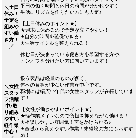
平日の働く時間と休日の時間が分かれやすく、
＼土日
生活にリズムを作りたい方にも人気♪
休み！
予定を
【土日休みのポイント★】
組みや
★週末に休めるので予定が立てやすい！
すい働
★自分の時間を確保できる♪
き方！
★生活サイクルを整えられる！
／
休む日が決まっている働き方を希望する方や、
オンオフを分けたい方に向いています！
扱う製品は軽量のものが多く、
体への負担が少ない作業が中心です。
＼女性
職場には幅広い年代の女性スタッフが在籍していま
スタッ
す！
フ活躍
中♪取
【女性が働きやすいポイント★】
り組み
★軽作業メインなので負担を抑えながら働ける！
やすい
★相談しやすい雰囲気！声をかけられる♪
軽作業
★基礎から覚えやすい作業！未経験の方にもおすす
中心！
め！