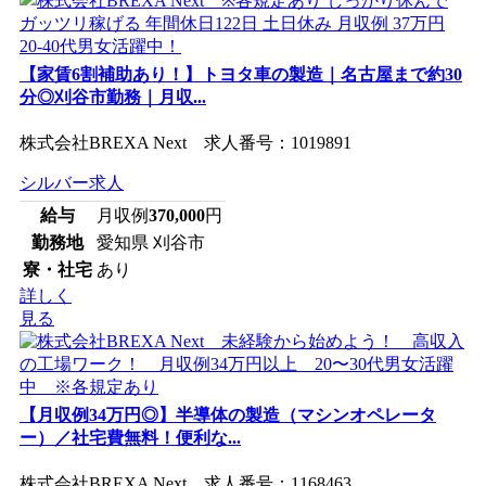
【家賃6割補助あり！】トヨタ車の製造｜名古屋まで約30
分◎刈谷市勤務｜月収...
株式会社BREXA Next 求人番号：1019891
シルバー求人
給与
月収例
370,000
円
勤務地
愛知県 刈谷市
寮・社宅
あり
詳しく
見る
【月収例34万円◎】半導体の製造（マシンオペレータ
ー）／社宅費無料！便利な...
株式会社BREXA Next 求人番号：1168463