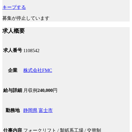
キープする
募集が停止しています
求人概要
求人番号
1108542
株式会社FMC
企業
月収例
240,000
円
給与詳細
静岡県
富士市
勤務地
フォークリフト / 製紙系工場 / 交替制
仕事内容