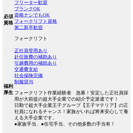
フリーター歓迎
ブランクOK
資格ナシでもOK
必須
フォークリフト資格
資格
第二新卒歓迎
フォークリフト
正社員登用あり
赴任旅費の補助あり
引越費用の補助あり
交通費支給
社会保険完備
制服貸与
福利
厚生
フォークリフト作業経験者 急募！安定した正社員採
用が大前提の超大手企業での紹介予定派遣です！
日勤で超大手企業王子グループ【王子マテリア】の正
社員になれるチャンス！家族がいれば将来安心して養
える大手企業です。
●家族手当、●住宅手当、その他多数の手当有！