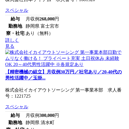
スペシャル
給与
月収例
268,000
円
勤務地
静岡県 富士宮市
寮・社宅
あり（無料）
詳しく
見る
【精密機械の組立】月収例30万円／社宅あり／20-40代の
男性活躍中／玉掛...
株式会社イカイアウトソーシング 第一事業本部 求人番
号：1221725
スペシャル
給与
月収例
300,000
円
勤務地
静岡県 清水町