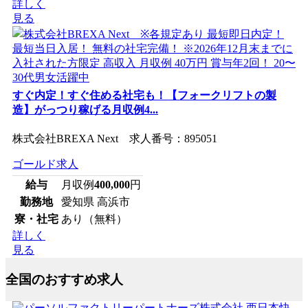
詳しく
見る
すぐ内定！すぐ住める社宅も！【フォークリフトの製
造】がっつり稼げる月収例4...
株式会社BREXA Next 求人番号：895051
ゴールド求人
給与
月収例
400,000
円
勤務地
愛知県 高浜市
寮・社宅
あり（無料）
詳しく
見る
全国のおすすめ求人