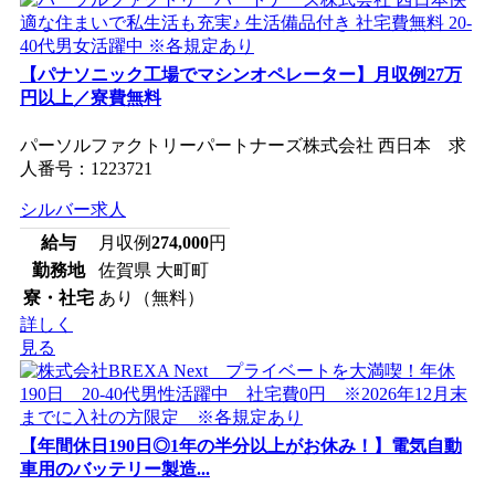
【パナソニック工場でマシンオペレーター】月収例27万
円以上／寮費無料
パーソルファクトリーパートナーズ株式会社 西日本 求
人番号：1223721
シルバー求人
給与
月収例
274,000
円
勤務地
佐賀県 大町町
寮・社宅
あり（無料）
詳しく
見る
【年間休日190日◎1年の半分以上がお休み！】電気自動
車用のバッテリー製造...