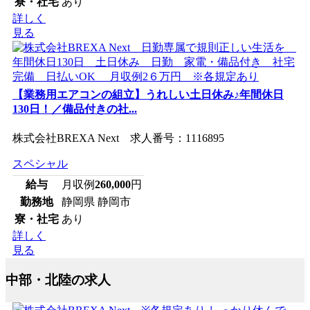
寮・社宅
あり
詳しく
見る
【業務用エアコンの組立】うれしい土日休み♪年間休日
130日！／備品付きの社...
株式会社BREXA Next 求人番号：1116895
スペシャル
給与
月収例
260,000
円
勤務地
静岡県 静岡市
寮・社宅
あり
詳しく
見る
中部・北陸の求人