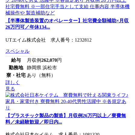
【半導体製造装置のオペレーター】社宅費全額補助×月収
26万円可／年休134...
UTエイム株式会社 求人番号：1232812
スペシャル
給与
月収例
262,070
円
勤務地
静岡県 浜松市
寮・社宅
あり（無料）
詳しく
見る
【プラスチック製品の製造】月収例26万円以上／寮費無
料／未経験歓迎／即日内...
株式会社日本ケイテム 求人番号：1081320