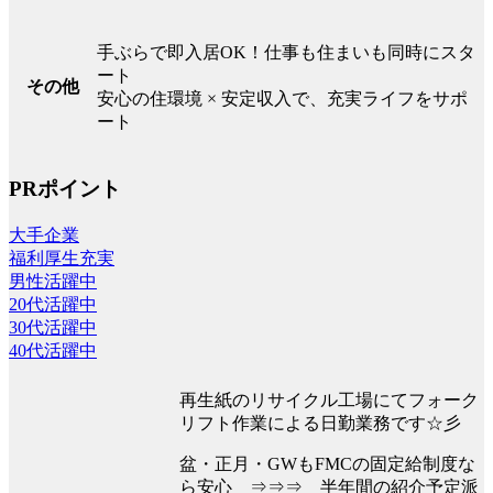
手ぶらで即入居OK！仕事も住まいも同時にスタ
ート
その他
安心の住環境 × 安定収入で、充実ライフをサポ
ート
PRポイント
大手企業
福利厚生充実
男性活躍中
20代活躍中
30代活躍中
40代活躍中
再生紙のリサイクル工場にてフォーク
リフト作業による日勤業務です☆彡
盆・正月・GWもFMCの固定給制度な
ら安心 ⇒⇒⇒ 半年間の紹介予定派