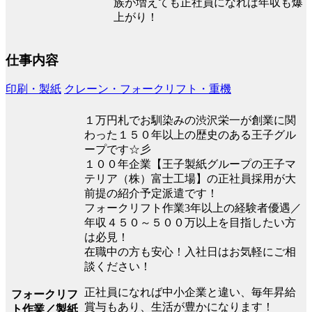
族が増えても正社員になれば年収も爆
上がり！
仕事内容
印刷・製紙
クレーン・フォークリフト・重機
１万円札でお馴染みの渋沢栄一が創業に関
わった１５０年以上の歴史のある王子グル
ープです☆彡
１００年企業【王子製紙グループの王子マ
テリア（株）富士工場】の正社員採用が大
前提の紹介予定派遣です！
フォークリフト作業3年以上の経験者優遇／
年収４５０～５００万以上を目指したい方
は必見！
在職中の方も安心！入社日はお気軽にご相
談ください！
正社員になれば中小企業と違い、毎年昇給
フォークリフ
賞与もあり、生活が豊かになります！
ト作業／製紙