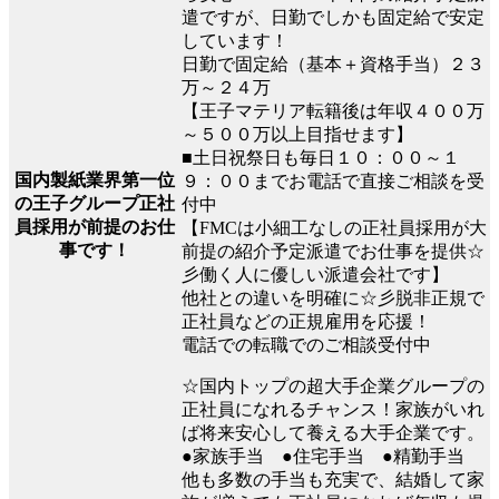
遣ですが、日勤でしかも固定給で安定
しています！
日勤で固定給（基本＋資格手当）２３
万～２４万
【王子マテリア転籍後は年収４００万
～５００万以上目指せます】
■土日祝祭日も毎日１０：００～１
国内製紙業界第一位
９：００までお電話で直接ご相談を受
の王子グループ正社
付中
員採用が前提のお仕
【FMCは小細工なしの正社員採用が大
事です！
前提の紹介予定派遣でお仕事を提供☆
彡働く人に優しい派遣会社です】
他社との違いを明確に☆彡脱非正規で
正社員などの正規雇用を応援！
電話での転職でのご相談受付中
☆国内トップの超大手企業グループの
正社員になれるチャンス！家族がいれ
ば将来安心して養える大手企業です。
●家族手当 ●住宅手当 ●精勤手当
他も多数の手当も充実で、結婚して家