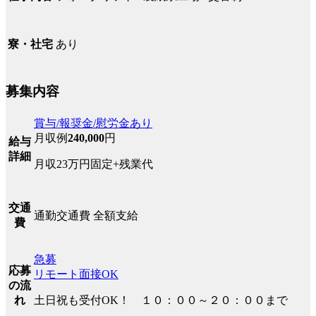
あり
寮・社宅
募集内容
賞与/報奨金/慰労金あり
月収例
240,000
円
給与
詳細
月収23万円固定+残業代
交通
通勤交通費 全額支給
費
急募
応募
リモート面接OK
の流
土日祝も受付OK！ １０：００～２０：００まで
れ