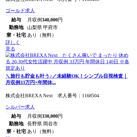
ゴールド求人
給与
月収例
340,000
円
勤務地
山梨県 甲府市
寮・社宅
あり（無料）
詳しく
見る
＼旅行も貯金も叶う♪／未経験OK！シンプル目視検査｜
月収例33万円×年間休...
株式会社BREXA Next 求人番号：1168504
シルバー求人
給与
月収例
330,000
円
勤務地
長野県 岡谷市
寮・社宅
あり（無料）