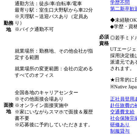
学歴不問
通勤方法：徒歩/車/自転車/電車
第二新卒歓
最寄り駅：室生口大野駅から車22分
※天理駅～送迎バスあり（定員あ
◆未経験OK
り）
勤務
◆学歴・資
※バイク通勤不可
地
必須
◎若手ミド
資格
UTエージ
就業場所：勤務地、その他会社が指
採用決定後
定する範囲
派遣元であ
されます。
就業場所の変更範囲：会社の定める
すべてのオフィス
★日常的に
※Native Japan
全国各地のキャリアセンター
※その他面接会場あり
正社員登用
面接
※オンライン面接実施中
赴任旅費の
地
※家にいながらスマホで面接＆履歴
交通費支給
書不要
社会保険完
※応募後に予約していただきます。
研修あり
制服貸与