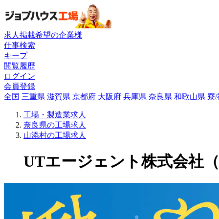
求人掲載希望の企業様
仕事検索
キープ
閲覧履歴
ログイン
会員登録
全国
三重県
滋賀県
京都府
大阪府
兵庫県
奈良県
和歌山県
寮
工場・製造業求人
奈良県の工場求人
山添村の工場求人
UTエージェント株式会社（関東