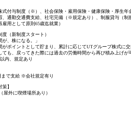
株式付与制度（※）、社会保険・雇用保険・健康保険・厚生年
暇、通勤交通費支給、社宅完備（※規定あり）、制服貸与（制
再雇用として原則65歳迄就業）
制度（新制度スタート）
間が、株になる。」
間がポイントとして貯まり、累計に応じてUTグループ株式に交
しても、戻ってきた際には過去の労働時間から再び積み上げが可
年以内、規定あり
00円まで支給 ※会社規定有り
対策】
煙（屋外に喫煙場所あり）