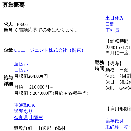
募集概要
土日休み
日勤
求人
1106961
※電話応募で必要になります。
正社員
番号
【勤務時間
①08:15~17:1
UTエージェント株式会社（関東）
企業
※月に一度
勤務
【備考】
週払い
時間
勤務：日勤
日払い
休憩：2回 計
月収例
264,000
円
給与
休日：5勤2
詳細
月給 ：216,000円～
休暇：GW
月収例：264,000円(月給＋各種手当)
車通勤OK
【雇用形態
送迎あり
奈良県
山添村
高卒歓迎
未経験・初
勤務詳細：山辺郡山添村