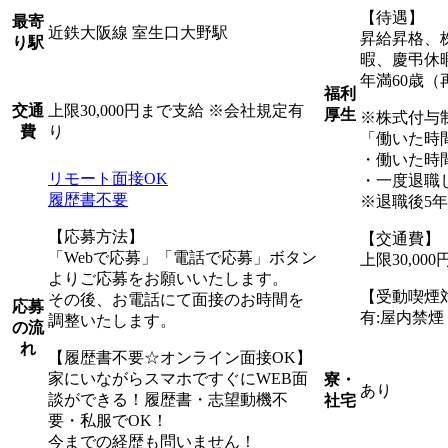
【待遇】
最寄
近鉄大阪線 室生口大野駅
昇給昇格、
り駅
暇、慶弔休
年満60歳（
福利
上限30,000円まで支給 ※会社規定有
交通
厚生
※株式付与
り
費
「働いた時
・働いた時
リモート面接OK
・一度退職
履歴書不要
※退職後5
【応募方法】
【交通費】
「Webで応募」「電話で応募」ボタン
上限30,0
よりご応募をお願いいたします。
【受動喫煙
その後、お電話にて面接のお時間を
応募
有:屋内禁
調整いたします。
の流
れ
【履歴書不要☆オンライン面接OK】
家にいながらスマホですぐにWEB面
寮・
あり
談ができる！履歴書・志望動機不
社宅
要・私服でOK！
今までの経歴も問いません！