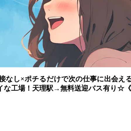
】面接なし×ポチるだけで次の仕事に出会え
な工場！天理駅→無料送迎バス有り☆《JC