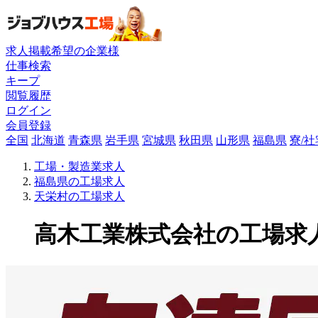
求人掲載希望の企業様
仕事検索
キープ
閲覧履歴
ログイン
会員登録
全国
北海道
青森県
岩手県
宮城県
秋田県
山形県
福島県
寮/
工場・製造業求人
福島県の工場求人
天栄村の工場求人
高木工業株式会社の工場求人(1