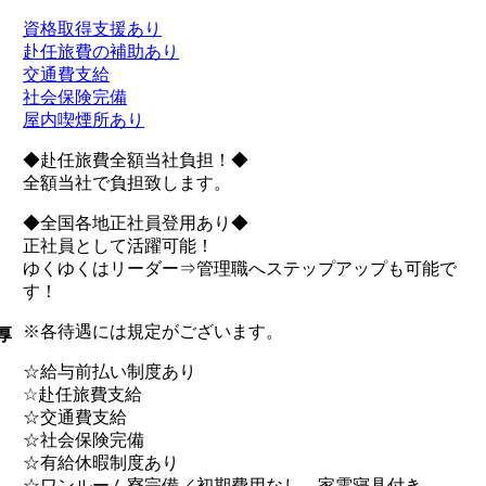
資格取得支援あり
赴任旅費の補助あり
交通費支給
社会保険完備
屋内喫煙所あり
◆赴任旅費全額当社負担！◆
全額当社で負担致します。
◆全国各地正社員登用あり◆
正社員として活躍可能！
ゆくゆくはリーダー⇒管理職へステップアップも可能で
す！
※各待遇には規定がございます。
厚
☆給与前払い制度あり
☆赴任旅費支給
☆交通費支給
☆社会保険完備
☆有給休暇制度あり
☆ワンルーム寮完備／初期費用なし、家電寝具付き