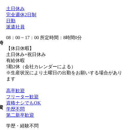
土日休み
完全週休2日制
日勤
派遣社員
08：00 ~ 17：00 所定時間：8時間0分
時
【休日休暇】
土日休み+祝日休み
有給休暇
5勤2休（会社カレンダーによる）
※生産状況により土曜日の出勤をお願いする場合があり
ます
高卒歓迎
フリーター歓迎
資格ナシでもOK
資
学歴不問
第二新卒歓迎
学歴・経験不問