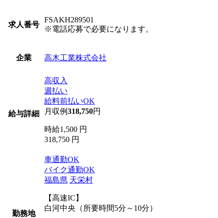
FSAKH289501
求人番号
※電話応募で必要になります。
高木工業株式会社
企業
高収入
週払い
給料前払いOK
月収例
318,750
円
給与詳細
時給1,500 円
318,750 円
車通勤OK
バイク通勤OK
福島県
天栄村
【高速IC】
白河中央（所要時間5分～10分）
勤務地