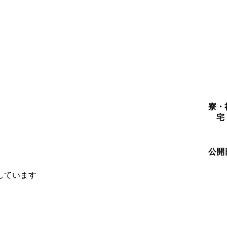
寮・
宅
公開
しています