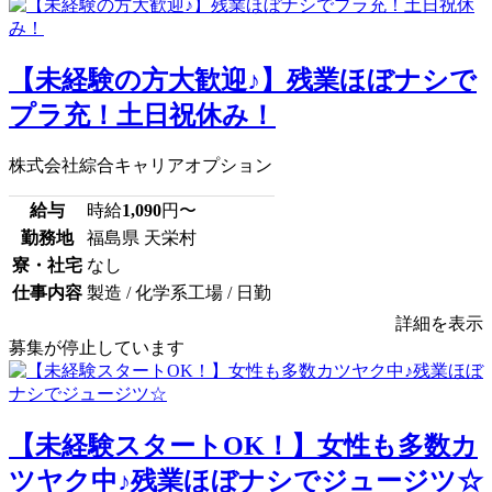
【未経験の方大歓迎♪】残業ほぼナシで
プラ充！土日祝休み！
株式会社綜合キャリアオプション
給与
時給
1,090
円〜
勤務地
福島県 天栄村
寮・社宅
なし
仕事内容
製造 / 化学系工場 / 日勤
詳細を表示
募集が停止しています
【未経験スタートOK！】女性も多数カ
ツヤク中♪残業ほぼナシでジュージツ☆