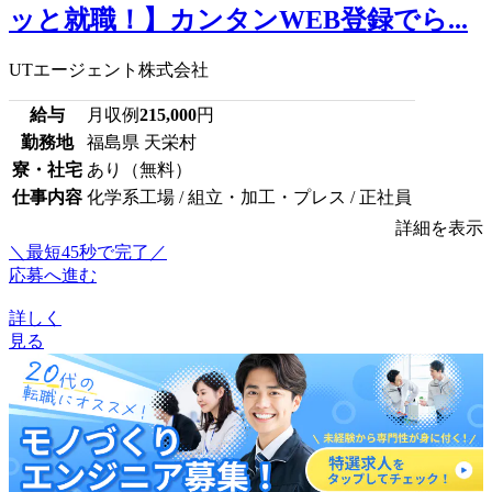
ッと就職！】カンタンWEB登録でら...
UTエージェント株式会社
給与
月収例
215,000
円
勤務地
福島県 天栄村
寮・社宅
あり（無料）
仕事内容
化学系工場 / 組立・加工・プレス / 正社員
詳細を表示
＼最短45秒で完了／
応募へ進む
詳しく
見る