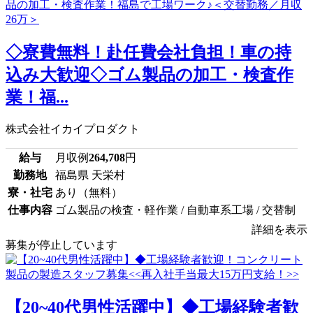
◇寮費無料！赴任費会社負担！車の持
込み大歓迎◇ゴム製品の加工・検査作
業！福...
株式会社イカイプロダクト
給与
月収例
264,708
円
勤務地
福島県 天栄村
寮・社宅
あり（無料）
仕事内容
ゴム製品の検査・軽作業 / 自動車系工場 / 交替制
詳細を表示
募集が停止しています
【20~40代男性活躍中】◆工場経験者歓