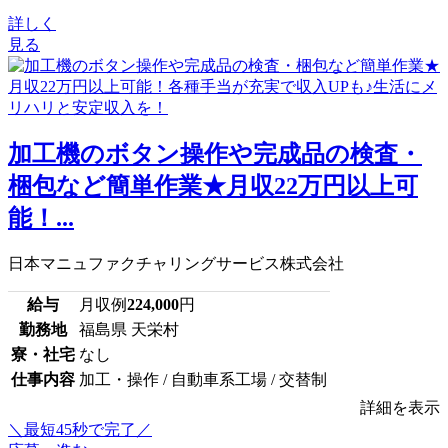
詳しく
見る
加工機のボタン操作や完成品の検査・
梱包など簡単作業★月収22万円以上可
能！...
日本マニュファクチャリングサービス株式会社
給与
月収例
224,000
円
勤務地
福島県 天栄村
寮・社宅
なし
仕事内容
加工・操作 / 自動車系工場 / 交替制
詳細を表示
＼最短45秒で完了／