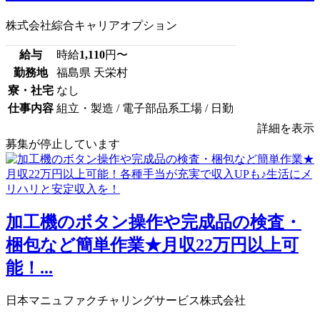
株式会社綜合キャリアオプション
給与
時給
1,110
円〜
勤務地
福島県 天栄村
寮・社宅
なし
仕事内容
組立・製造 / 電子部品系工場 / 日勤
詳細を表示
募集が停止しています
加工機のボタン操作や完成品の検査・
梱包など簡単作業★月収22万円以上可
能！...
日本マニュファクチャリングサービス株式会社