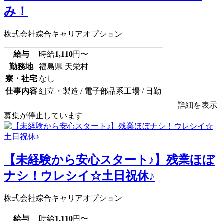
み！
株式会社綜合キャリアオプション
給与
時給
1,110
円〜
勤務地
福島県 天栄村
寮・社宅
なし
仕事内容
組立・製造 / 電子部品系工場 / 日勤
詳細を表示
募集が停止しています
【未経験から安心スタート♪】残業ほぼ
ナシ！ウレシイ☆土日祝休♪
株式会社綜合キャリアオプション
給与
時給
1,110
円〜