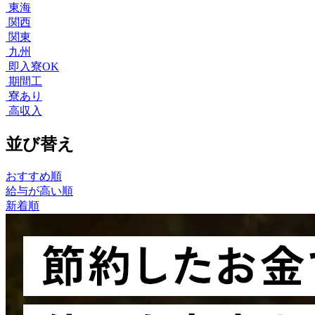
東海
関西
関東
九州
即入寮OK
期間工
寮あり
高収入
並び替え
おすすめ順
給与が高い順
新着順