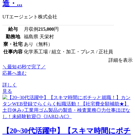
造・...
UTエージェント株式会社
給与
月収例
215,000
円
勤務地
福島県 天栄村
寮・社宅
あり（無料）
仕事内容
化学系工場 / 組立・加工・プレス / 正社員
詳細を表示
＼最短45秒で完了／
応募へ進む
詳しく
見る
【20~30代活躍中】【スキマ時間にポチ