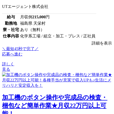
UTエージェント株式会社
給与
月収例
215,000
円
勤務地
福島県 天栄村
寮・社宅
あり（無料）
仕事内容
化学系工場 / 組立・加工・プレス / 正社員
詳細を表示
＼最短45秒で完了／
応募へ進む
詳しく
見る
加工機のボタン操作や完成品の検査・
梱包など簡単作業★月収22万円以上可
能！...