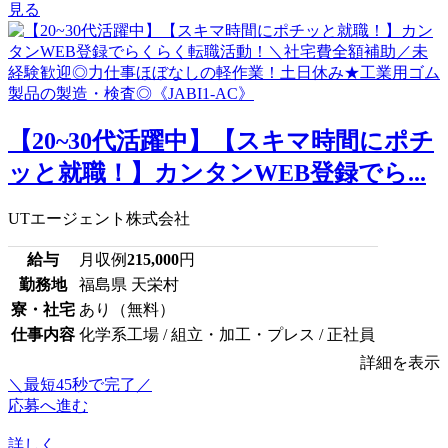
見る
【20~30代活躍中】【スキマ時間にポチ
ッと就職！】カンタンWEB登録でら...
UTエージェント株式会社
給与
月収例
215,000
円
勤務地
福島県 天栄村
寮・社宅
あり（無料）
仕事内容
化学系工場 / 組立・加工・プレス / 正社員
詳細を表示
＼最短45秒で完了／
応募へ進む
詳しく