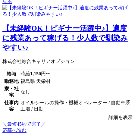
見る
【未経験OK！ビギナー活躍中♪】適度
に残業あって稼げる！少人数で馴染み
やすい♪
株式会社綜合キャリアオプション
給与
時給
1,150
円〜
勤務地
福島県 天栄村
寮・社
なし
宅
仕事内
オイルシールの操作・機械オペレーター / 自動車系
容
工場 / 日勤
詳細を表示
＼最短45秒で完了／
応募へ進む