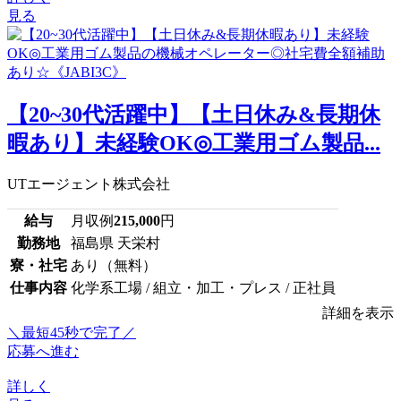
見る
【20~30代活躍中】【土日休み&長期休
暇あり】未経験OK◎工業用ゴム製品...
UTエージェント株式会社
給与
月収例
215,000
円
勤務地
福島県 天栄村
寮・社宅
あり（無料）
仕事内容
化学系工場 / 組立・加工・プレス / 正社員
詳細を表示
＼最短45秒で完了／
応募へ進む
詳しく