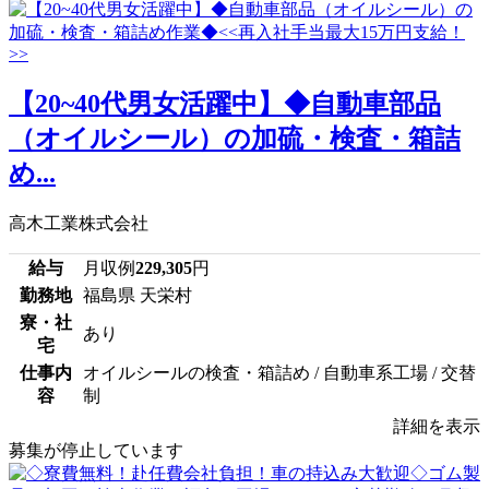
【20~40代男女活躍中】◆自動車部品
（オイルシール）の加硫・検査・箱詰
め...
高木工業株式会社
給与
月収例
229,305
円
勤務地
福島県 天栄村
寮・社
あり
宅
仕事内
オイルシールの検査・箱詰め / 自動車系工場 / 交替
容
制
詳細を表示
募集が停止しています