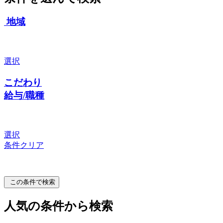
地域
選択
こだわり
給与/職種
選択
条件クリア
この条件で検索
人気の条件から検索