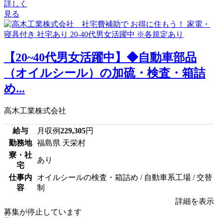
詳しく
見る
【20~40代男女活躍中】◆自動車部品
（オイルシール）の加硫・検査・箱詰
め...
高木工業株式会社
給与
月収例
229,305
円
勤務地
福島県 天栄村
寮・社
あり
宅
仕事内
オイルシールの検査・箱詰め / 自動車系工場 / 交替
容
制
詳細を表示
募集が停止しています