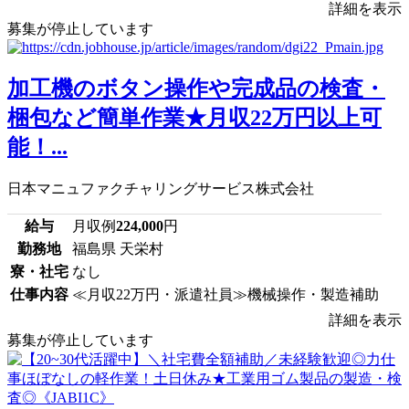
詳細を表示
募集が停止しています
加工機のボタン操作や完成品の検査・
梱包など簡単作業★月収22万円以上可
能！...
日本マニュファクチャリングサービス株式会社
給与
月収例
224,000
円
勤務地
福島県 天栄村
寮・社宅
なし
仕事内容
≪月収22万円・派遣社員≫機械操作・製造補助
詳細を表示
募集が停止しています