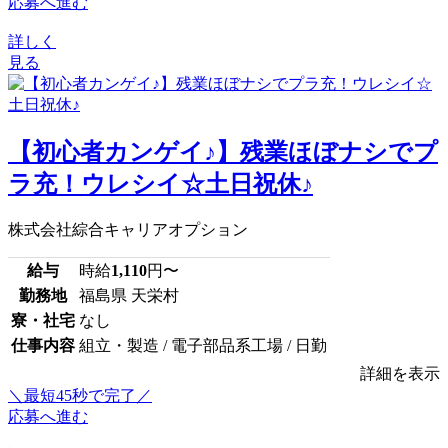
応募へ進む
詳しく
見る
【初心者カンゲイ♪】残業ほぼナシでプ
ラ充！ウレシイ☆土日祝休♪
株式会社綜合キャリアオプション
給与
時給
1,110
円〜
勤務地
福島県 天栄村
寮・社宅
なし
仕事内容
組立・製造 / 電子部品系工場 / 日勤
詳細を表示
＼最短45秒で完了／
応募へ進む