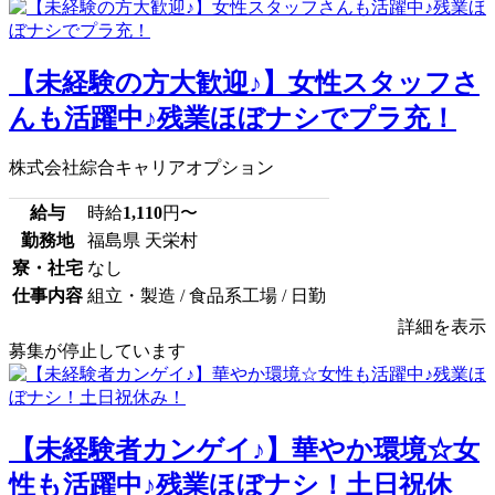
【未経験の方大歓迎♪】女性スタッフさ
んも活躍中♪残業ほぼナシでプラ充！
株式会社綜合キャリアオプション
給与
時給
1,110
円〜
勤務地
福島県 天栄村
寮・社宅
なし
仕事内容
組立・製造 / 食品系工場 / 日勤
詳細を表示
募集が停止しています
【未経験者カンゲイ♪】華やか環境☆女
性も活躍中♪残業ほぼナシ！土日祝休