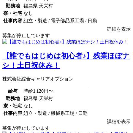
勤務地
福島県 天栄村
寮・社宅
なし
仕事内容
組立・製造 / 電子部品系工場 / 日勤
詳細を表示
募集が停止しています
【誰でもはじめは初心者♪】残業ほぼナ
シ！土日祝休み！
株式会社綜合キャリアオプション
給与
時給
1,120
円〜
勤務地
福島県 天栄村
寮・社宅
なし
仕事内容
組立・製造 / 機械系工場 / 日勤
詳細を表示
募集が停止しています