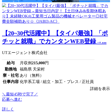
【20~30代活躍中】【タイパ最強】「ポ
チッと就職」でカンタンWEB登録→...
UTエージェント株式会社
給与
月収例
215,000
円
勤務地
福島県 天栄村
寮・社宅
あり（無料）
仕事内容
化学系工場 / 組立・加工・プレス / 正社員
詳細を表示
＼最短45秒で完了／
応募へ進む
詳しく