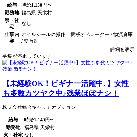
給与
時給
1,150
円〜
勤務地
福島県 天栄村
寮・社
なし
宅
仕事内
オイルシールの操作・機械オペレーター / 物流倉庫
容
/ 交替制
詳細を表示
募集が停止しています
【未経験OK！ビギナー活躍中♪】女性
も多数カツヤク中♪残業ほぼナシ！
株式会社綜合キャリアオプション
給与
時給
1,140
円〜
勤務地
福島県 天栄村
寮・社宅
なし