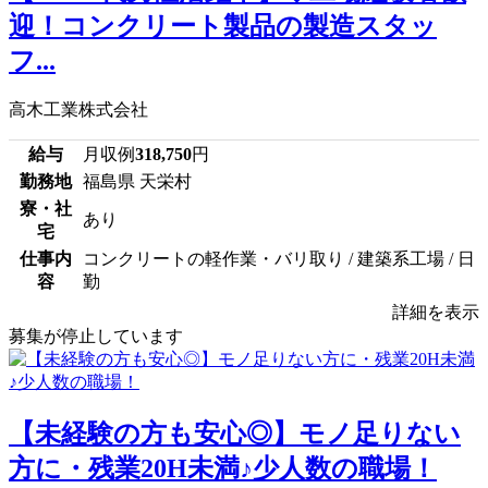
迎！コンクリート製品の製造スタッ
フ...
高木工業株式会社
給与
月収例
318,750
円
勤務地
福島県 天栄村
寮・社
あり
宅
仕事内
コンクリートの軽作業・バリ取り / 建築系工場 / 日
容
勤
詳細を表示
募集が停止しています
【未経験の方も安心◎】モノ足りない
方に・残業20H未満♪少人数の職場！