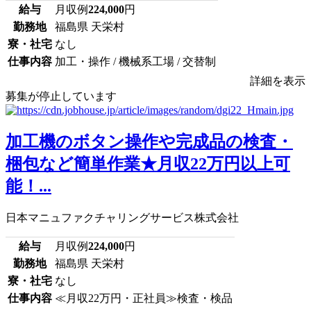
給与
月収例
224,000
円
勤務地
福島県 天栄村
寮・社宅
なし
仕事内容
加工・操作 / 機械系工場 / 交替制
詳細を表示
募集が停止しています
加工機のボタン操作や完成品の検査・
梱包など簡単作業★月収22万円以上可
能！...
日本マニュファクチャリングサービス株式会社
給与
月収例
224,000
円
勤務地
福島県 天栄村
寮・社宅
なし
仕事内容
≪月収22万円・正社員≫検査・検品