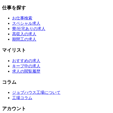
仕事を探す
お仕事検索
スペシャル求人
寮/社宅ありの求人
高収入の求人
期間工の求人
マイリスト
おすすめの求人
キープ中の求人
求人の閲覧履歴
コラム
ジョブハウス工場について
工場コラム
アカウント