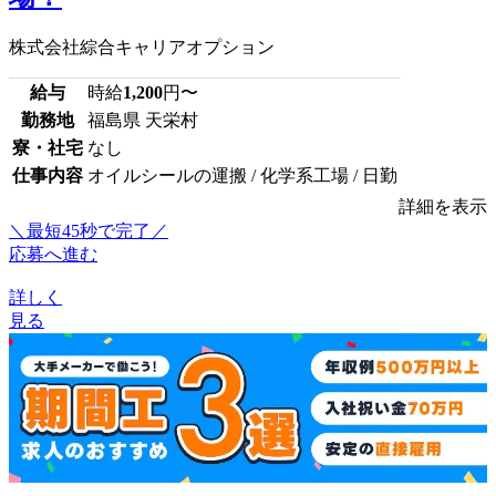
株式会社綜合キャリアオプション
給与
時給
1,200
円〜
勤務地
福島県 天栄村
寮・社宅
なし
仕事内容
オイルシールの運搬 / 化学系工場 / 日勤
詳細を表示
＼最短45秒で完了／
応募へ進む
詳しく
見る