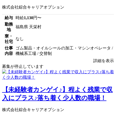
株式会社綜合キャリアオプション
給与
時給
1,130
円〜
勤務
福島県 天栄村
地
寮・
なし
社宅
仕事
ゴム製品・オイルシールの加工・マシンオペレータ /
内容
機械系工場 / 交替制
詳細を表示
募集が停止しています
【未経験者カンゲイ♪】程よく残業で収
入にプラス♪落ち着く少人数の職場！
株式会社綜合キャリアオプション