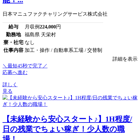
日本マニュファクチャリングサービス株式会社
給与
月収例
224,000
円
勤務地
福島県 天栄村
寮・社宅
なし
仕事内容
加工・操作 / 自動車系工場 / 交替制
詳細を表示
＼最短45秒で完了／
応募へ進む
詳しく
見る
【未経験から安心スタート♪】1H程度/
日の残業でちょい稼ぎ！少人数の職
場！