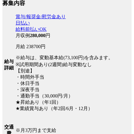
募集内容
賞与/報奨金/慰労金あり
日払い
給料前払いOK
月収例
280,000
円
月給 238700円
※給与は、変動基本給(73,100円)を含みます。
給与
※試用期間あり(2週間)給与変動なし
詳細
【別途】
・時間外手当
・休日手当
・深夜手当
・通勤手当（30,000円/月）
★昇給あり（年1回）
★業績賞与あり（年2回/6月・12月）
交通
※月3万円まで支給
費