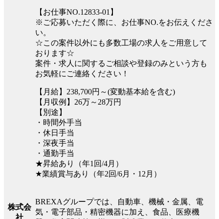
【お仕事NO.12833-01】
※ご応募いただく際に、お仕事NO.をお伝えくださ
い。
☆この案件以外にも多数工場の求人をご用意して
おります☆
案件・求人に関するご相談や登録のみという方も
お気軽にご連絡ください！
【月給】238,700円～(変動基本給を含む)
【月収例】26万～28万円
【別途】
・時間外手当
・休日手当
・深夜手当
・通勤手当
★昇給あり（年1回/4月）
★業績賞与あり（年2回/6月・12月）
BREXAグループでは、自動車、機械・金属、電
株式会
気・電子部品・精密機器に加え、食品、医療機
社