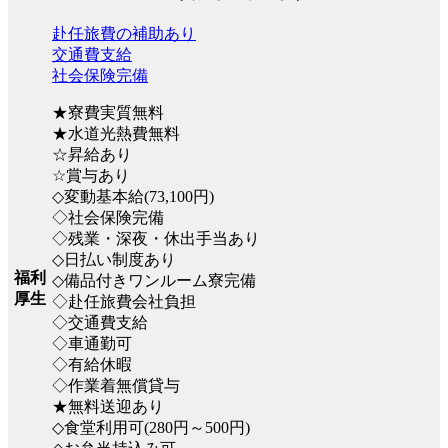
赴任旅費の補助あり
交通費支給
社会保険完備
★寮費実質無料
★水道光熱費無料
☆昇給あり
☆賞与あり
◇変動基本給(73,100円)
◇社会保険完備
◇残業・深夜・休出手当あり
◇日払い制度あり
福利
◇備品付きワンルーム寮完備
厚生
◇赴任旅費会社負担
◇交通費支給
◇車通勤可
◇有給休暇
◇作業着無償貸与
★無料送迎あり
◇食堂利用可(280円～500円)