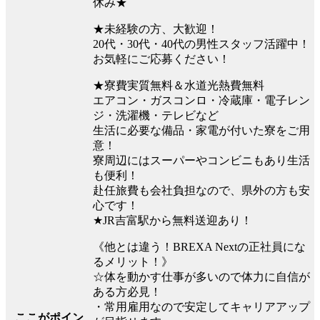
休み★
★未経験の方、大歓迎！
20代・30代・40代の男性スタッフ活躍中！
お気軽にご応募ください！
★寮費実質無料＆水道光熱費無料
エアコン・ガスコンロ・冷蔵庫・電子レン
ジ・洗濯機・テレビなど
生活に必要な備品・家電が付いた寮をご用
意！
寮周辺にはスーパーやコンビニもあり生活
も便利！
赴任旅費も会社負担なので、県外の方も安
心です！
★JR吉富駅から無料送迎あり！
《他とは違う！BREXA Nextの正社員にな
るメリット！》
☆体を動かす仕事が多いので体力に自信が
ある方必見！
・常用雇用なので安定してキャリアアップ
ここがポイン