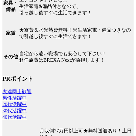
家具・
生活家電&備品付きなので、
備品
引っ越し後すぐに生活できます！
★寮費＆水光熱費無料！※生活家電・備品つきなの
家賃
で引越し後すぐに生活できます！
自宅から遠い職場でも安心して下さい！
その他
赴任旅費はBREXA Nextが負担します！
PRポイント
友達同士歓迎
男性活躍中
20代活躍中
30代活躍中
40代活躍中
月収例27万円以上可★無料送迎あり！土日