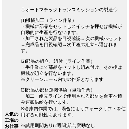
◇オートマチックトランスミッションの製造◇
[1]機械加工（ライン作業）
・機械に部品をセットしスイッチを押せば機械が
自動的に生産を行ないます。
・加工された製品を目視確認→次の機械へセット
→完成品を目視確認→次工程の組立へ運ばれま
す。
[2]部品の組立、組付（ライン作業）
・手作業にて部品をセットし組み付け、その後は
機械が組立を行ないます。
※クリーンルーム内での作業となります
[3]部品の部材運搬供給（単独作業）
・加工・組立ラインで使用される部材を台車へ積
み運搬供給を行います。
※倉庫内作業では、場合によりフォークリフトを使
人気の
用する可能性もあります。
工場の
※試用期間あり(2週間)給与変動なし
お仕事