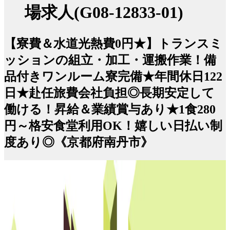
場求人(G08-12833-01)
【寮費＆水道光熱費0円★】トランスミ
ッションの組立・加工・運搬作業！備
品付きワンルーム寮完備★年間休日122
日★赴任旅費会社負担◎長期安定して
働ける！昇給＆業績賞与あり★1食280
円～格安食堂利用OK！嬉しい日払い制
度あり◎《京都府南丹市》