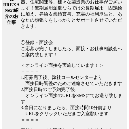
器、住宅関連等、様々な製造業のお仕事がござい
BREXA
ます！無期雇用派遣ならではの長期雇用！固定給
Next紹
に加え、昇給＆業績賞与、充実の福利厚生と、あ
介のお
なたの頑張りをしっかりとサポートさせていただ
仕事
きます。
①登録・面接会
ご応募が完了しましたら、面接・お仕事相談会へ
ご案内致します！
＜オンライン面接を実施しています！＞
＝＝＝＝
1.応募完了後、弊社コールセンターより
面接日時調整のためご連絡させていただきます
2.面接日時のご予約完了後、
オンライン面接のURLをSMSにてお送り致しま
す
3.当日になりましたら、面接時間10分前より
URLをクリックいただきご入室願います
＝＝＝＝