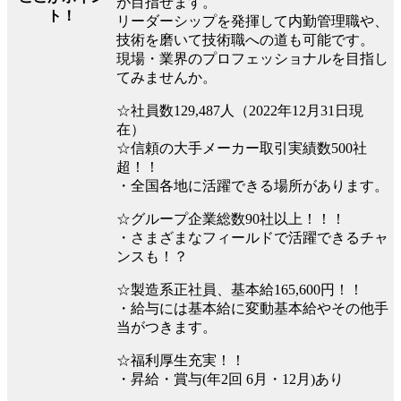
が目指せます。
ト！
リーダーシップを発揮して内勤管理職や、
技術を磨いて技術職への道も可能です。
現場・業界のプロフェッショナルを目指し
てみませんか。
☆社員数129,487人（2022年12月31日現
在）
☆信頼の大手メーカー取引実績数500社
超！！
・全国各地に活躍できる場所があります。
☆グループ企業総数90社以上！！！
・さまざまなフィールドで活躍できるチャ
ンスも！？
☆製造系正社員、基本給165,600円！！
・給与には基本給に変動基本給やその他手
当がつきます。
☆福利厚生充実！！
・昇給・賞与(年2回 6月・12月)あり