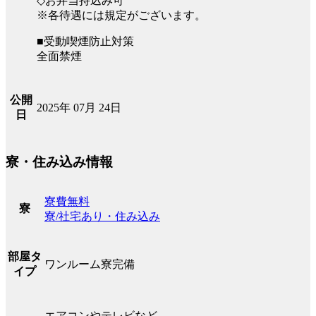
◇お弁当持込み可
※各待遇には規定がございます。
■受動喫煙防止対策
全面禁煙
公開
2025年 07月 24日
日
寮・住み込み情報
寮費無料
寮
寮/社宅あり・住み込み
部屋タ
ワンルーム寮完備
イプ
エアコンやテレビなど