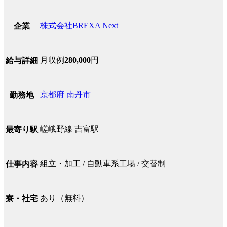
株式会社BREXA Next
企業
月収例
280,000
円
給与詳細
京都府
南丹市
勤務地
嵯峨野線 吉富駅
最寄り駅
組立・加工 / 自動車系工場 / 交替制
仕事内容
あり（無料）
寮・社宅