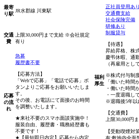
正社員登用あ
最寄
JR水郡線 川東駅
交通費支給
り駅
社会保険完備
研修あり
制服貸与
上限30,000円まで支給 ※会社規定
交通
有り
費
【待遇】
昇給昇格、株
急募
慶弔休暇、通
履歴書不要
（再雇用として
【応募方法】
※株式付与制
福利
「Webで応募」「電話で応募」ボ
「働いた時間
厚生
タンよりご応募をお願いいたしま
・働いた時間
す。
・一度退職して
応募
その後、お電話にて面接のお時間
※退職後5年以
の流
を調整いたします。
れ
【交通費】
★来社不要のスマホ面談実施中！
上限30,000
服装自由、履歴書・職務経歴書も
不要です！
【受動喫煙対
★【最短即日内定】応募から内定
有:敷地内全面