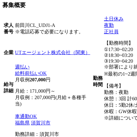
募集概要
土日休み
前田川CL_UDJ1-A
夜勤
求人
※電話応募で必要になります。
正社員
番号
【勤務時間】
①17:30~02:20
UTエージェント株式会社（関東）
企業
②18:30~03:20
③19:30~04:20
週払い
※部署により
給料前払いOK
※最初の1~2週
勤務
月収例
207,000
円
給与
時間
【備考】
詳細
月給：171,000円～
勤務：夜勤
月収例：207,000円(月給＋各種手
休憩：3回 計6
当)
休日：5勤2休
休暇：GW休
車通勤OK
※詳細につい
福島県
須賀川市
勤務詳細：須賀川市