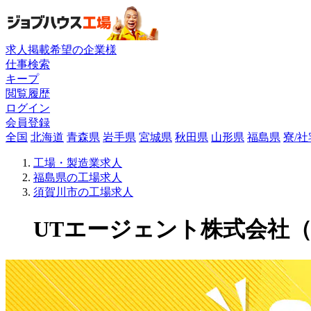
求人掲載希望の企業様
仕事検索
キープ
閲覧履歴
ログイン
会員登録
全国
北海道
青森県
岩手県
宮城県
秋田県
山形県
福島県
寮/
工場・製造業求人
福島県の工場求人
須賀川市の工場求人
UTエージェント株式会社（関