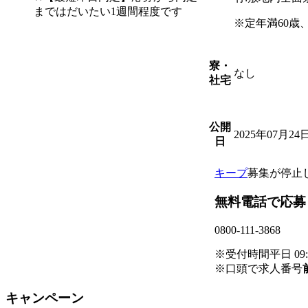
まではだいたい1週間程度です
※定年満60歳
寮・
なし
社宅
公開
2025年07月24
日
キープ
募集が停止
無料電話で応募
0800-111-3868
※受付時間平日 09:00
※口頭で求人番号
キャンペーン