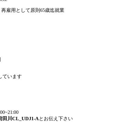
、再雇用として原則65歳迄就業
日
しています
~21:00
前田川CL_UDJ1-A
とお伝え下さい