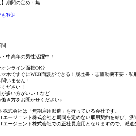
足】期間の定め：無
者も歓迎
不問
ル・中高年の男性活躍中！
☆オンライン面接OK》
スマホですぐにWEB面談ができる！履歴書・志望動機不要・私
も問いません！
募ください！
日が多い方がいい！など
の働き方をお聞かせください♪
ント株式会社は「無期雇用派遣」を行っている会社です。
UTエージェント株式会社と期間を定めない雇用契約を結び、派
UTエージェント株式会社での正社員雇用となりますので、派遣