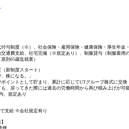
り
式付与制度（※）、社会保険・雇用保険・健康保険・厚生年金
勤交通費支給、社宅完備（※規定あり）、制服貸与（制服着用の
原則65歳迄就業）
度（新制度スタート）
が、株になる。」
がポイントとして貯まり、累計に応じてUTグループ株式に交換
も、戻ってきた際には過去の労働時間から再び積み上げが可能(
内、規定あり
円まで支給 ※会社規定有り
策】
禁煙