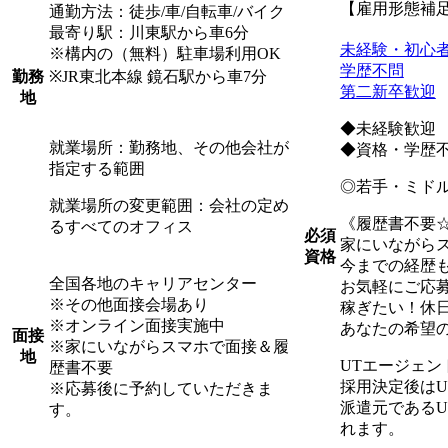
【雇用形態補
通勤方法：徒歩/車/自転車/バイク
最寄り駅：川東駅から車6分
未経験・初心
※構内の（無料）駐車場利用OK
学歴不問
※JR東北本線 鏡石駅から車7分
勤務
第二新卒歓迎
地
◆未経験歓迎
就業場所：勤務地、その他会社が
◆資格・学歴
指定する範囲
◎若手・ミド
就業場所の変更範囲：会社の定め
《履歴書不要
るすべてのオフィス
必須
家にいながら
資格
今までの経歴
全国各地のキャリアセンター
お気軽にご応
※その他面接会場あり
稼ぎたい！休
※オンライン面接実施中
あなたの希望
面接
※家にいながらスマホで面接＆履
地
UTエージェ
歴書不要
採用決定後は
※応募後に予約していただきま
派遣元である
す。
れます。