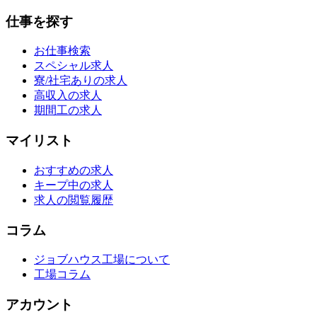
仕事を探す
お仕事検索
スペシャル求人
寮/社宅ありの求人
高収入の求人
期間工の求人
マイリスト
おすすめの求人
キープ中の求人
求人の閲覧履歴
コラム
ジョブハウス工場について
工場コラム
アカウント