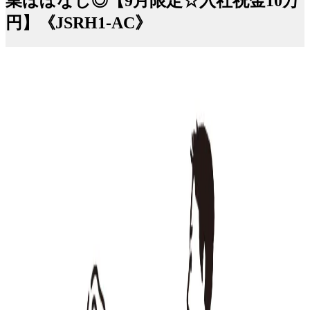
業ほぼなし◎【9月限定☆入社祝金10万
円】《JSRH1-AC》