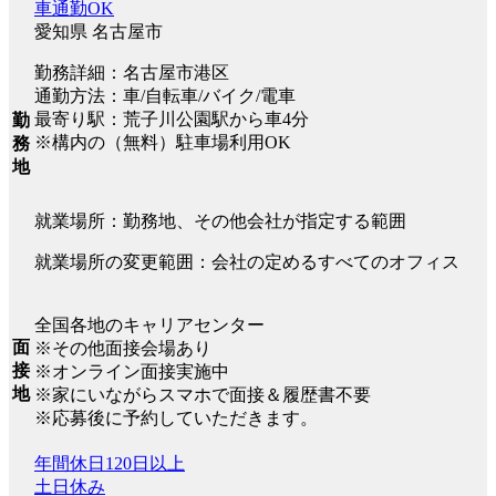
車通勤OK
愛知県 名古屋市
勤務詳細：名古屋市港区
通勤方法：車/自転車/バイク/電車
最寄り駅：荒子川公園駅から車4分
勤
※構内の（無料）駐車場利用OK
務
地
就業場所：勤務地、その他会社が指定する範囲
就業場所の変更範囲：会社の定めるすべてのオフィス
全国各地のキャリアセンター
面
※その他面接会場あり
接
※オンライン面接実施中
地
※家にいながらスマホで面接＆履歴書不要
※応募後に予約していただきます。
年間休日120日以上
土日休み