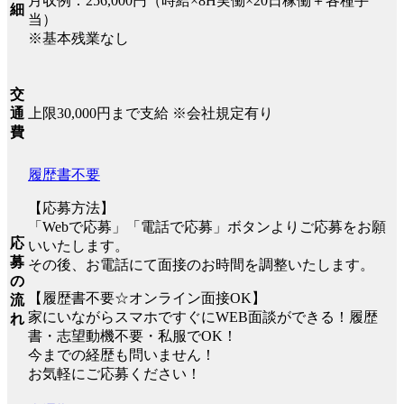
月収例：256,000円（時給×8H実働×20日稼働＋各種手
細
当）
※基本残業なし
交
上限30,000円まで支給 ※会社規定有り
通
費
履歴書不要
【応募方法】
「Webで応募」「電話で応募」ボタンよりご応募をお願
応
いいたします。
募
その後、お電話にて面接のお時間を調整いたします。
の
【履歴書不要☆オンライン面接OK】
流
家にいながらスマホですぐにWEB面談ができる！履歴
れ
書・志望動機不要・私服でOK！
今までの経歴も問いません！
お気軽にご応募ください！