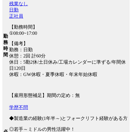
残業なし
日勤
正社員
【勤務時間】
①08:00~17:00
勤
務
【備考】
時
勤務：日勤
間
休憩：2回 計60分
休日：5勤2休/土日休み/工場カレンダーに準ずる/年間休
日120日
休暇：GW休暇・夏季休暇・年末年始休暇
【雇用形態補足】期間の定め：無
学歴不問
◆製造業の経験(1年半～)とフォークリフト経験がある方
◎若手～ミドルの男性活躍中！
必