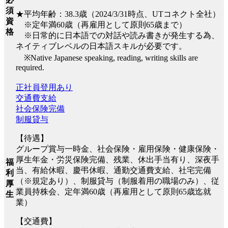
須
★平均年齢：38.3歳（2024/3/31時点、UTコネクト全社）
資
※定年満60歳（再雇用として原則65歳まで）
格
※日常的に日本語での対話や読み書きが発生する為、
ネイティブレベルの日本語スキルが必要です。
※Native Japanese speaking, reading, writing skills are
required.
正社員登用あり
交通費支給
社会保険完備
制服貸与
【待遇】
グループ賞与一時金、社会保険・雇用保険・健康保険・
厚生年金・労災保険完備、残業、休出手当有り、深夜手
福
当、有給休暇、慶弔休暇、通勤交通費支給、社宅完備
利
（※規定あり）、制服貸与（制服着用の職場のみ）、従
厚
業員持株会、定年満60歳（再雇用として原則65歳迄就
生
業）
【交通費】