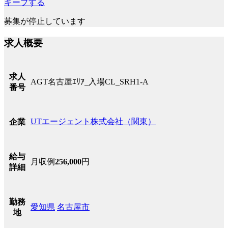
キープする
募集が停止しています
求人概要
求人
AGT名古屋ｴﾘｱ_入場CL_SRH1-A
番号
UTエージェント株式会社（関東）
企業
給与
月収例
256,000
円
詳細
勤務
愛知県
名古屋市
地