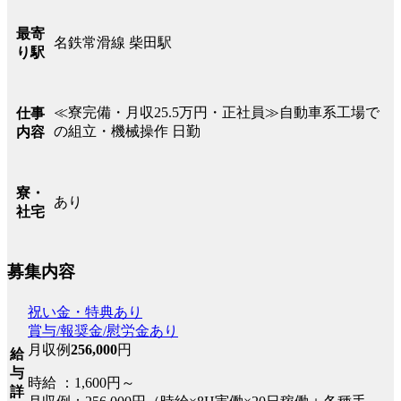
最寄
名鉄常滑線 柴田駅
り駅
≪寮完備・月収25.5万円・正社員≫自動車系工場で
仕事
の組立・機械操作 日勤
内容
寮・
あり
社宅
募集内容
祝い金・特典あり
賞与/報奨金/慰労金あり
月収例
256,000
円
給
与
時給 ：1,600円～
詳