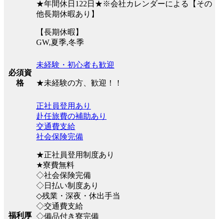
★年間休日122日★※会社カレンダーによる【その
他長期休暇あり】
【長期休暇】
GW,夏季,冬季
未経験・初心者も歓迎
必須資
★未経験の方、歓迎！！
格
正社員登用あり
赴任旅費の補助あり
交通費支給
社会保険完備
★正社員登用制度あり
★寮費無料
◇社会保険完備
◇日払い制度あり
◇残業・深夜・休出手当
◇交通費支給
福利厚
◇備品付き寮完備