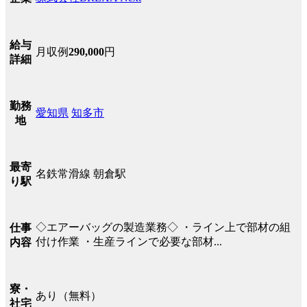
給与
月収例
290,000
円
詳細
勤務
愛知県
知多市
地
最寄
名鉄常滑線 朝倉駅
り駅
◇エアーバッグの製造業務◇ ・ライン上で部材の組
仕事
付け作業 ・生産ラインで必要な部材...
内容
寮・
あり（無料）
社宅