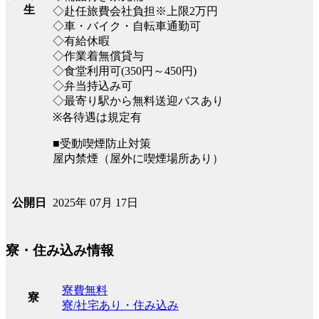
生
◇赴任旅費会社負担※上限2万円
◇車・バイク・自転車通勤可
◇有給休暇
◇作業着無償貸与
◇食堂利用可(350円～450円)
◇弁当持込み可
◇最寄り駅から無料送迎バスあり
※各待遇は規定有
■受動喫煙防止対策
屋内禁煙（屋外に喫煙場所あり）
2025年 07月 17日
公開日
寮・住み込み情報
寮費無料
寮
寮/社宅あり・住み込み