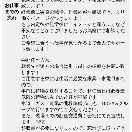
お仕事
致します！
までの
終業前に実際の職場、作業内容を確認でき、より
流れ
働くイメージがつきますよ！
もし内定後や見学後に「イメージと違う…」など
不安なことがございましたらお気軽にご相談くだ
さい！
ご希望に合うお仕事が見つかるまで全力でサポー
ト致します！
④赴任〜入寮
就業先が遠方の場合は引っ越しの準備をお願い致
します！
ご用意する寮には生活に必要な家具・家電付きな
ので、
事前に荷物を送付することで、赴任当日は必要最
低限の荷物のみでの赴任が可能です！
水道・ガス・電気の開栓準備(※1)も、BREXAグル
ープで行いますのでご安心ください。
また、現場までの赴任交通費も会社にて負担致し
ます。(※2)
領収書が必要になりますので、忘れずに取ってき