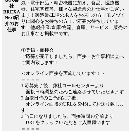
気・電子部品・精密機器に加え、食品、医療機
社
器、住宅関連等、様々な製造業のお仕事がござい
BREXA
ます！製造業/工場の求人をお探しの方！モノづく
Next紹
りに関心をお持ちの方！ご応募お待ちしていま
介のお
す！他.軽作業/倉庫/物流、倉庫、サービス、販売の
仕事
お仕事など掲載中です。
①登録・面接会
ご応募が完了しましたら、面接・お仕事相談会へ
ご案内致します！
＜オンライン面接を実施しています！＞
＝＝＝＝
1.応募完了後、弊社コールセンターより
面接日時調整のためご連絡させていただきます
2.面接日時のご予約完了後、
オンライン面接のURLをSMSにてお送り致しま
す
3.当日になりましたら、面接時間10分前より
URLをクリックいただきご入室願います
＝＝＝＝