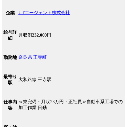
UTエージェント株式会社
企業
給与詳
月収例
232,000
円
細
奈良県
王寺町
勤務地
最寄り
大和路線 王寺駅
駅
≪寮完備・月収23万円・正社員≫自動車系工場での
仕事内
加工作業 日勤
容