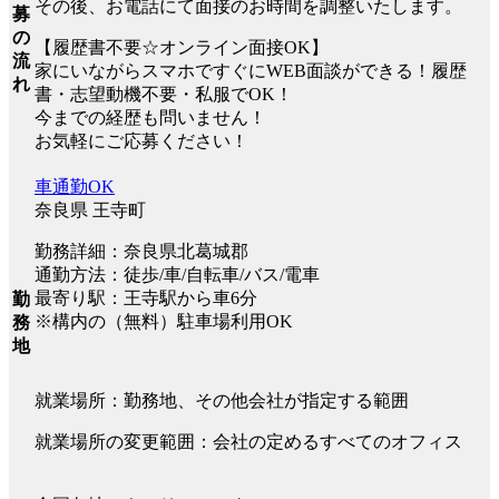
その後、お電話にて面接のお時間を調整いたします。
募
の
【履歴書不要☆オンライン面接OK】
流
家にいながらスマホですぐにWEB面談ができる！履歴
れ
書・志望動機不要・私服でOK！
今までの経歴も問いません！
お気軽にご応募ください！
車通勤OK
奈良県 王寺町
勤務詳細：奈良県北葛城郡
通勤方法：徒歩/車/自転車/バス/電車
最寄り駅：王寺駅から車6分
勤
※構内の（無料）駐車場利用OK
務
地
就業場所：勤務地、その他会社が指定する範囲
就業場所の変更範囲：会社の定めるすべてのオフィス