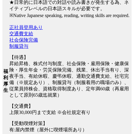
★日常的に日本語での対話や読み書きが発生する為、ネ
イティブレベルの日本語スキルが必要です。
※Native Japanese speaking, reading, writing skills are required.
正社員登用あり
交通費支給
社会保険完備
制服貸与
【待遇】
昇給昇格、株式付与制度、社会保険・雇用保険・健康保
険・厚生年金・労災保険完備、残業、休出手当有り、深
福
夜手当、有給休暇、慶弔休暇、通勤交通費支給、社宅完
利
備（※規定あり）、制服貸与（制服着用の職場のみ）、
厚
従業員持株会、資格取得制度あり、定年満60歳（再雇用
生
として原則65歳迄就業）
【交通費】
上限30,000円まで支給 ※会社規定有り
【受動喫煙対策】
有:屋内禁煙（屋外に喫煙場所あり）