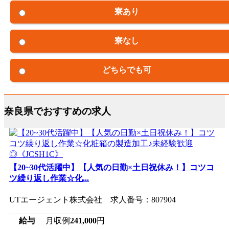
寮あり
寮なし
どちらでも可
奈良県でおすすめの求人
【20~30代活躍中】【人気の日勤×土日祝休み！】コツコ
ツ繰り返し作業☆化...
UTエージェント株式会社 求人番号：807904
給与
月収例
241,000
円