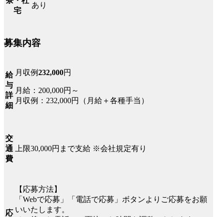
寮・社
あり
宅
募集内容
月収例
232,000
円
給
与
月給：200,000円～
詳
月収例：232,000円（月給＋各種手当）
細
交
上限30,000円まで支給 ※会社規定有り
通
費
【応募方法】
「Webで応募」「電話で応募」ボタンよりご応募をお願
いいたします。
応