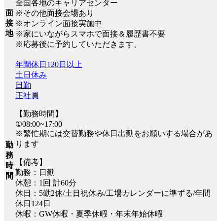
全国各地のキャリアセンター
面
※その他面接会場あり
接
※オンライン面接実施中
地
※家にいながらスマホで面接＆履歴書不要
※応募後に予約していただきます。
年間休日120日以上
土日休み
日勤
正社員
【勤務時間】
①08:00~17:00
※繁忙期には交替勤務や休日出勤をお願いする場合があ
ります
勤
務
【備考】
時
勤務：日勤
間
休憩：1回 計60分
休日：5勤2休/土日祝休み/工場カレンダーに準ずる/年間
休日124日
休暇：GW休暇・夏季休暇・年末年始休暇