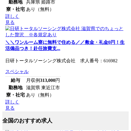
勤務地
兵庫県 姫路市
寮・社宅
あり（無料）
詳しく
見る
＼＼ワンルーム寮に無料で住める／／敷金・礼金0円！生
活備品つき！赴任旅費支...
日研トータルソーシング株式会社 求人番号：616982
スペシャル
給与
月収例
313,000
円
勤務地
滋賀県 東近江市
寮・社宅
あり（無料）
詳しく
見る
全国のおすすめ求人