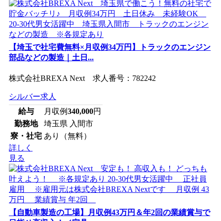
【埼玉で社宅費無料×月収例34万円】トラックのエンジン
部品などの製造｜土日...
株式会社BREXA Next 求人番号：782242
シルバー求人
給与
月収例
340,000
円
勤務地
埼玉県 入間市
寮・社宅
あり（無料）
詳しく
見る
【自動車製造の工場】月収例43万円＆年2回の業績賞与で