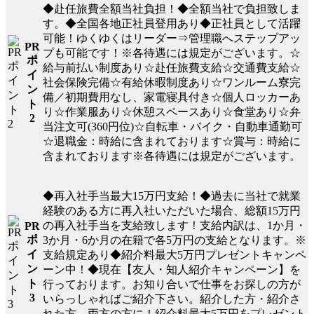
◆赴任旅費全額当社負担！◆全額当社で負担致しま
す。◆全国各地正社員登用あり◆正社員として活躍
可能！ゆくゆくはリーダー⇒管理職へステップアッ
PR
プも可能です！※各待遇には規定がございます。☆
ポ
給与前払い制度あり☆赴任旅費支給☆交通費支給☆
イ
社会保険完備☆有給休暇制度あり☆ワンルーム寮完
ン
備／初期費用なし、家電寝具付き☆個人ロッカーあ
ト
り☆作業服あり☆休憩スペースあり☆食堂あり☆弁
2
当注文可(360円位)☆自転車・バイク・自動車通勤可
☆退職金：時給に含まれております☆賞与：時給に
含まれております※各待遇には規定がございます。
◆再入社手当最大15万円支給！◆過去に当社で就業
経験のある方に再入社いただいた場合、総額15万円
の再入社手当を支給致します！支給内訳は、1か月・
PR
ポ
3か月・6か月の在籍で各5万円の支給となります。※
イ
支給規定あり◆紹介料最大5万円プレゼントキャンペ
ン
ーン中！◆現在【友人・知人紹介キャンペーン】を
ト
行っております。お知り合いで仕事をお探しの方が
3
いらっしゃればご紹介下さい。紹介した方・紹介さ
れた方、両方の方に！紹介料最大5万円をプレゼント