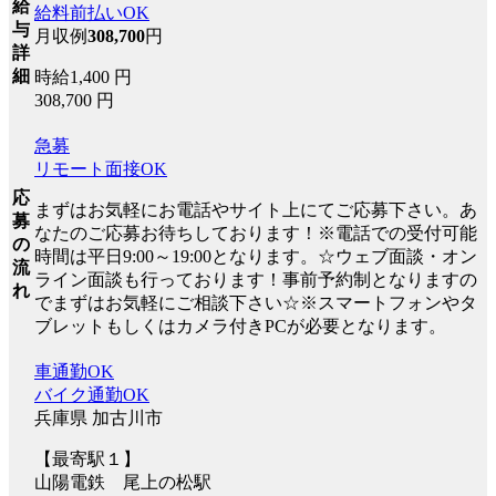
給
給料前払いOK
与
月収例
308,700
円
詳
細
時給1,400 円
308,700 円
急募
リモート面接OK
応
まずはお気軽にお電話やサイト上にてご応募下さい。あ
募
なたのご応募お待ちしております！※電話での受付可能
の
時間は平日9:00～19:00となります。☆ウェブ面談・オン
流
ライン面談も行っております！事前予約制となりますの
れ
でまずはお気軽にご相談下さい☆※スマートフォンやタ
ブレットもしくはカメラ付きPCが必要となります。
車通勤OK
バイク通勤OK
兵庫県 加古川市
【最寄駅１】
山陽電鉄 尾上の松駅