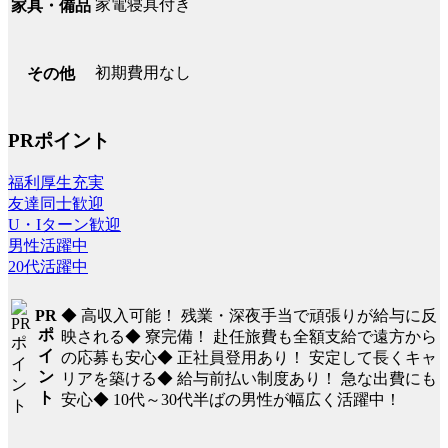
家電寝具付き
家具・備品
初期費用なし
その他
PRポイント
福利厚生充実
友達同士歓迎
U・Iターン歓迎
男性活躍中
20代活躍中
◆ 高収入可能！ 残業・深夜手当で頑張りが給与に反
PR
ポ
映される◆ 寮完備！ 赴任旅費も全額支給で遠方から
イ
の応募も安心◆ 正社員登用あり！ 安定して長くキャ
ン
リアを築ける◆ 給与前払い制度あり！ 急な出費にも
ト
安心◆ 10代～30代半ばの男性が幅広く活躍中！