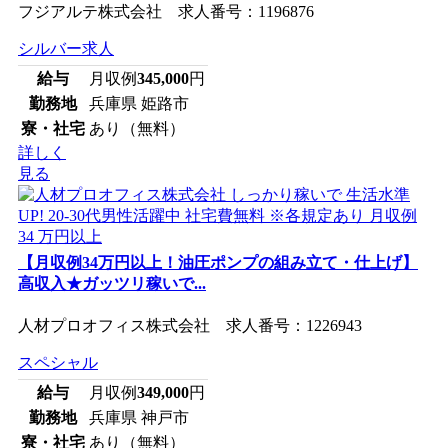
フジアルテ株式会社 求人番号：1196876
シルバー求人
給与
月収例
345,000
円
勤務地
兵庫県 姫路市
寮・社宅
あり（無料）
詳しく
見る
【月収例34万円以上！油圧ポンプの組み立て・仕上げ】
高収入★ガッツリ稼いで...
人材プロオフィス株式会社 求人番号：1226943
スペシャル
給与
月収例
349,000
円
勤務地
兵庫県 神戸市
寮・社宅
あり（無料）