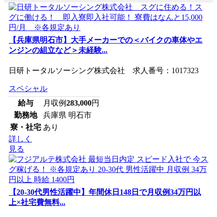
【兵庫県明石市】大手メーカーでの＜バイクの車体やエ
ンジンの組立など＞未経験...
日研トータルソーシング株式会社 求人番号：1017323
スペシャル
給与
月収例
283,000
円
勤務地
兵庫県 明石市
寮・社宅
あり
詳しく
見る
【20-30代男性活躍中】年間休日148日で月収例34万円以
上×社宅費無料...