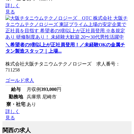
詳しく
見る
＼希望者の9割以上が正社員登用！／未経験OKの金属チ
タン製造スタッフ｜上場...
株式会社大阪チタニウムテクノロジーズ 求人番号：
711258
ゴールド求人
給与
月収例
393,000
円
勤務地
兵庫県 尼崎市
寮・社宅
あり
詳しく
見る
関西の求人