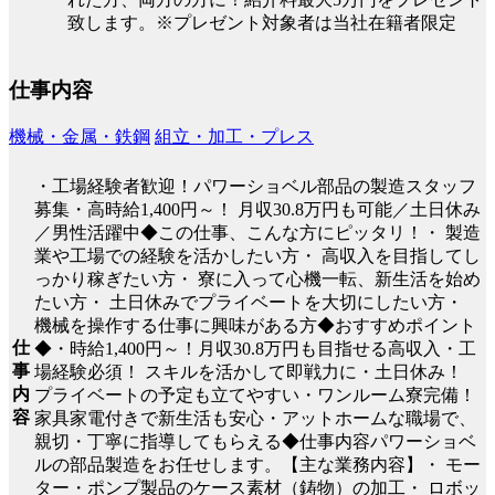
致します。※プレゼント対象者は当社在籍者限定
仕事内容
機械・金属・鉄鋼
組立・加工・プレス
・工場経験者歓迎！パワーショベル部品の製造スタッフ
募集・高時給1,400円～！ 月収30.8万円も可能／土日休み
／男性活躍中◆この仕事、こんな方にピッタリ！・ 製造
業や工場での経験を活かしたい方・ 高収入を目指してし
っかり稼ぎたい方・ 寮に入って心機一転、新生活を始め
たい方・ 土日休みでプライベートを大切にしたい方・
機械を操作する仕事に興味がある方◆おすすめポイント
仕
◆・時給1,400円～！月収30.8万円も目指せる高収入・工
事
場経験必須！ スキルを活かして即戦力に・土日休み！
内
プライベートの予定も立てやすい・ワンルーム寮完備！
容
家具家電付きで新生活も安心・アットホームな職場で、
親切・丁寧に指導してもらえる◆仕事内容パワーショベ
ルの部品製造をお任せします。【主な業務内容】・ モー
ター・ポンプ製品のケース素材（鋳物）の加工・ ロボッ