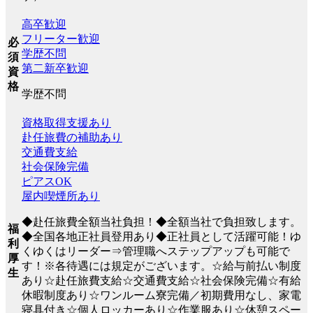
高卒歓迎
フリーター歓迎
必
学歴不問
須
第二新卒歓迎
資
格
学歴不問
資格取得支援あり
赴任旅費の補助あり
交通費支給
社会保険完備
ピアスOK
屋内喫煙所あり
◆赴任旅費全額当社負担！◆全額当社で負担致します。
福
◆全国各地正社員登用あり◆正社員として活躍可能！ゆ
利
くゆくはリーダー⇒管理職へステップアップも可能で
厚
す！※各待遇には規定がございます。☆給与前払い制度
生
あり☆赴任旅費支給☆交通費支給☆社会保険完備☆有給
休暇制度あり☆ワンルーム寮完備／初期費用なし、家電
寝具付き☆個人ロッカーあり☆作業服あり☆休憩スペー