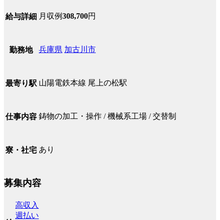
月収例
308,700
円
給与詳細
兵庫県
加古川市
勤務地
山陽電鉄本線 尾上の松駅
最寄り駅
鋳物の加工・操作 / 機械系工場 / 交替制
仕事内容
あり
寮・社宅
募集内容
高収入
週払い