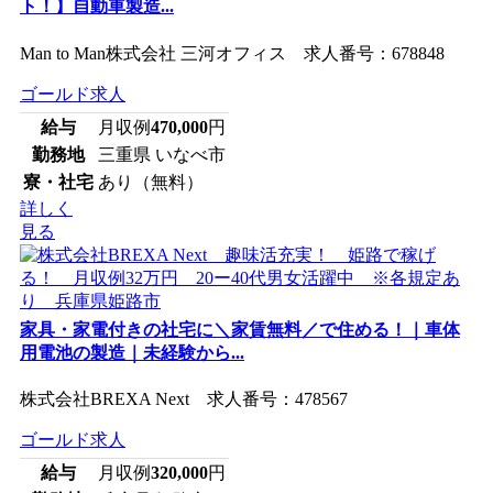
ト！】自動車製造...
Man to Man株式会社 三河オフィス 求人番号：678848
ゴールド求人
給与
月収例
470,000
円
勤務地
三重県 いなべ市
寮・社宅
あり（無料）
詳しく
見る
家具・家電付きの社宅に＼家賃無料／で住める！｜車体
用電池の製造｜未経験から...
株式会社BREXA Next 求人番号：478567
ゴールド求人
給与
月収例
320,000
円