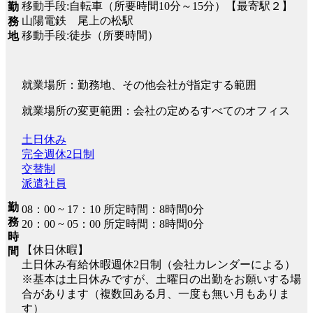
移動手段:自転車（所要時間10分～15分）【最寄駅２】
勤
山陽電鉄 尾上の松駅
務
移動手段:徒歩（所要時間）
地
就業場所：勤務地、その他会社が指定する範囲
就業場所の変更範囲：会社の定めるすべてのオフィス
土日休み
完全週休2日制
交替制
派遣社員
勤
08：00 ~ 17：10 所定時間：8時間0分
務
20：00 ~ 05：00 所定時間：8時間0分
時
【休日休暇】
間
土日休み有給休暇週休2日制（会社カレンダーによる）
※基本は土日休みですが、土曜日の出勤をお願いする場
合があります（複数回ある月、一度も無い月もありま
す）