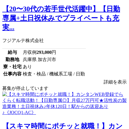
【20〜30代の若手世代活躍中】【日勤
専属+土日祝休みでプライベートも充
実...
フジアルテ株式会社
給与
月収例
293,000
円
勤務地
兵庫県 加古川市
寮・社宅
あり
仕事内容
検査・検品 / 機械系工場 / 日勤
詳細を表示
募集が停止しています
【スキマ時間にポチッと就職！】カン