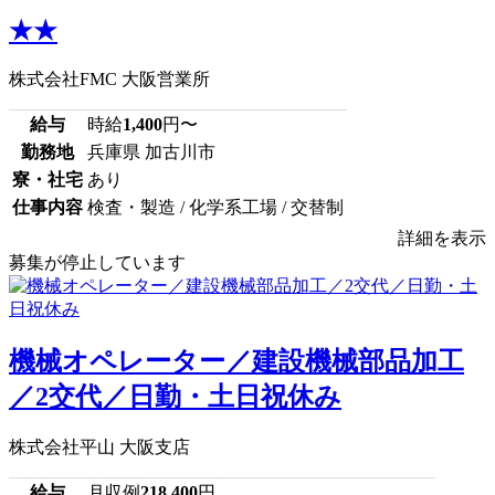
★★
株式会社FMC 大阪営業所
給与
時給
1,400
円〜
勤務地
兵庫県 加古川市
寮・社宅
あり
仕事内容
検査・製造 / 化学系工場 / 交替制
詳細を表示
募集が停止しています
機械オペレーター／建設機械部品加工
／2交代／日勤・土日祝休み
株式会社平山 大阪支店
給与
月収例
218,400
円