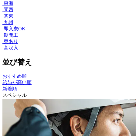
東海
関西
関東
九州
即入寮OK
期間工
寮あり
高収入
並び替え
おすすめ順
給与が高い順
新着順
スペシャル