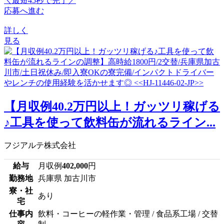
＼最短45秒で完了／
応募へ進む
詳しく
見る
【月収例40.2万円以上！ガッツリ稼げる
♪工具を使って飲料缶が流れるライン...
フジアルテ株式会社
給与
月収例
402,000
円
勤務地
兵庫県 加古川市
寮・社
あり
宅
仕事内
飲料・コーヒーの軽作業・管理 / 食品系工場 / 交替