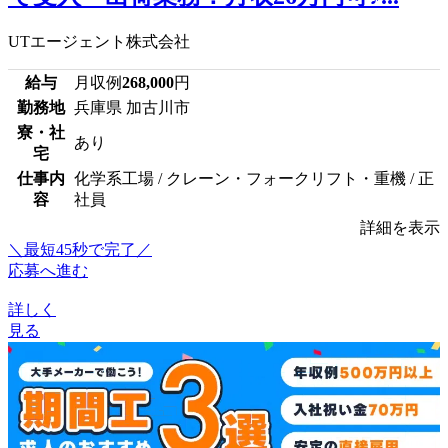
UTエージェント株式会社
給与
月収例
268,000
円
勤務地
兵庫県 加古川市
寮・社
あり
宅
仕事内
化学系工場 / クレーン・フォークリフト・重機 / 正
容
社員
詳細を表示
＼最短45秒で完了／
応募へ進む
詳しく
見る