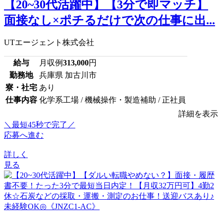
【20~30代活躍中】【3分で即マッチ】
面接なし×ポチるだけで次の仕事に出...
UTエージェント株式会社
給与
月収例
313,000
円
勤務地
兵庫県 加古川市
寮・社宅
あり
仕事内容
化学系工場 / 機械操作・製造補助 / 正社員
詳細を表示
＼最短45秒で完了／
応募へ進む
詳しく
見る