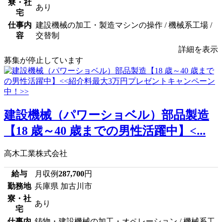
寮・社
あり
宅
仕事内
建設機械の加工・製造マシンの操作 / 機械系工場 /
容
交替制
詳細を表示
募集が停止しています
建設機械（パワーショベル）部品製造
【18 歳～40 歳までの男性活躍中】<...
高木工業株式会社
給与
月収例
287,700
円
勤務地
兵庫県 加古川市
寮・社
あり
宅
仕事内
鋳物・建設機械の加工・オペレーション / 機械系工