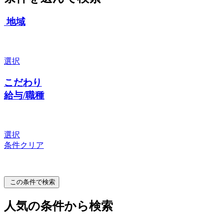
地域
選択
こだわり
給与/職種
選択
条件クリア
この条件で検索
人気の条件から検索