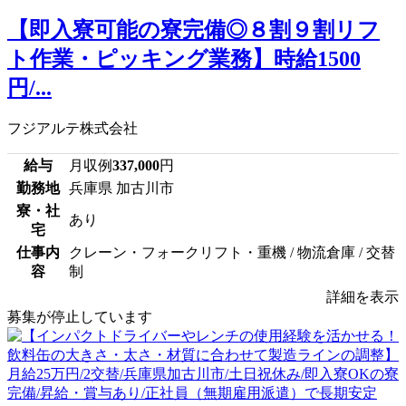
【即入寮可能の寮完備◎８割９割リフ
ト作業・ピッキング業務】時給1500
円/...
フジアルテ株式会社
給与
月収例
337,000
円
勤務地
兵庫県 加古川市
寮・社
あり
宅
仕事内
クレーン・フォークリフト・重機 / 物流倉庫 / 交替
容
制
詳細を表示
募集が停止しています