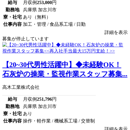
給与
月収例
253,000
円
勤務地
兵庫県 加古川市
寮・社宅
あり（無料）
仕事内容
加工・管理 / 食品系工場 / 日勤
詳細を表示
募集が停止しています
【20~30代男性活躍中】◆未経験OK！
石灰炉の操業・監視作業スタッフ募集...
高木工業株式会社
給与
月収例
251,796
円
勤務地
兵庫県 加古川市
寮・社宅
あり
仕事内容
操作・軽作業 / 機械系工場 / 交替制
詳細を表示