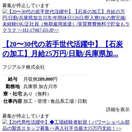
募集が停止しています
【20〜30代の若手世代活躍中】【石炭
の加工】月給25万円/日勤/兵庫県加...
フジアルテ株式会社
給与
月収例
289,000
円
勤務地
兵庫県 加古川市
寮・社宅
あり（無料）
仕事内容
加工・管理 / 食品系工場 / 日勤
詳細を表示
募集が停止しています