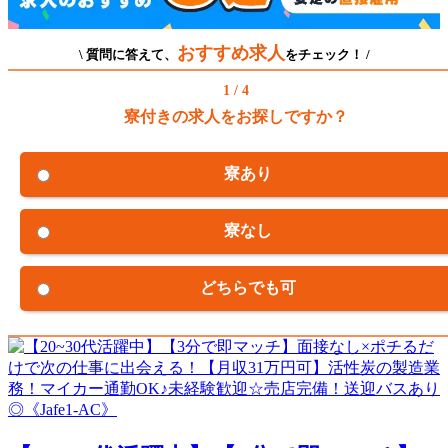
おすすめ求人
\ 質問に答えて、
をチェック！ /
1 / 4
寮付きの求人をお探しですか？
寮あり
寮なし
どちらでも可