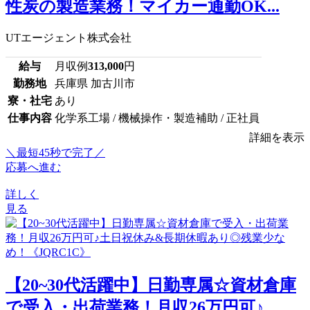
性炭の製造業務！マイカー通勤OK...
UTエージェント株式会社
給与
月収例
313,000
円
勤務地
兵庫県 加古川市
寮・社宅
あり
仕事内容
化学系工場 / 機械操作・製造補助 / 正社員
詳細を表示
＼最短45秒で完了／
応募へ進む
詳しく
見る
【20~30代活躍中】日勤専属☆資材倉庫
で受入・出荷業務！月収26万円可♪...