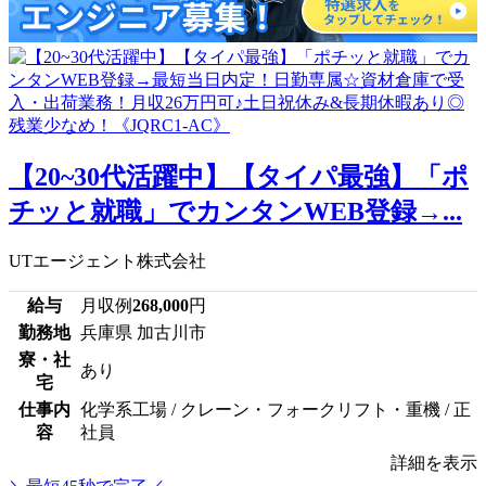
【20~30代活躍中】【タイパ最強】「ポ
チッと就職」でカンタンWEB登録→...
UTエージェント株式会社
給与
月収例
268,000
円
勤務地
兵庫県 加古川市
寮・社
あり
宅
仕事内
化学系工場 / クレーン・フォークリフト・重機 / 正
容
社員
詳細を表示