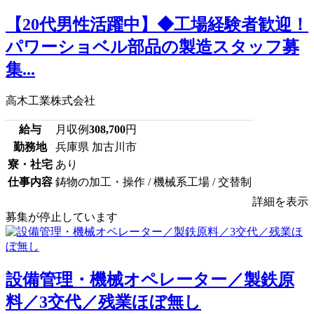
【20代男性活躍中】◆工場経験者歓迎！
パワーショベル部品の製造スタッフ募
集...
高木工業株式会社
給与
月収例
308,700
円
勤務地
兵庫県 加古川市
寮・社宅
あり
仕事内容
鋳物の加工・操作 / 機械系工場 / 交替制
詳細を表示
募集が停止しています
設備管理・機械オペレーター／製鉄原
料／3交代／残業ほぼ無し