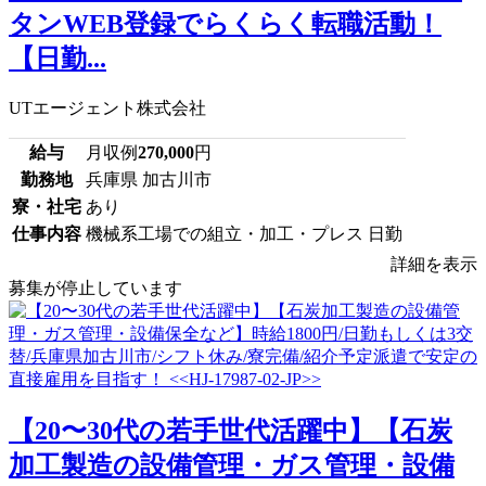
タンWEB登録でらくらく転職活動！
【日勤...
UTエージェント株式会社
給与
月収例
270,000
円
勤務地
兵庫県 加古川市
寮・社宅
あり
仕事内容
機械系工場での組立・加工・プレス 日勤
詳細を表示
募集が停止しています
【20〜30代の若手世代活躍中】【石炭
加工製造の設備管理・ガス管理・設備