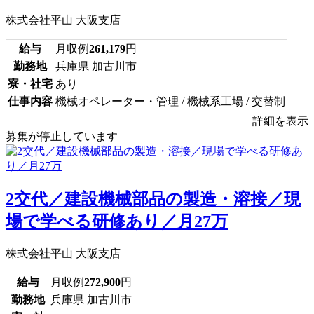
株式会社平山 大阪支店
給与
月収例
261,179
円
勤務地
兵庫県 加古川市
寮・社宅
あり
仕事内容
機械オペレーター・管理 / 機械系工場 / 交替制
詳細を表示
募集が停止しています
2交代／建設機械部品の製造・溶接／現
場で学べる研修あり／月27万
株式会社平山 大阪支店
給与
月収例
272,900
円
勤務地
兵庫県 加古川市