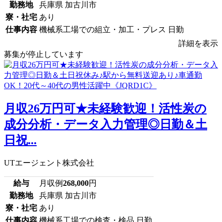
勤務地
兵庫県 加古川市
寮・社宅
あり
仕事内容
機械系工場での組立・加工・プレス 日勤
詳細を表示
募集が停止しています
月収26万円可★未経験歓迎！活性炭の
成分分析・データ入力管理◎日勤＆土
日祝...
UTエージェント株式会社
給与
月収例
268,000
円
勤務地
兵庫県 加古川市
寮・社宅
あり
仕事内容
機械系工場での検査・検品 日勤