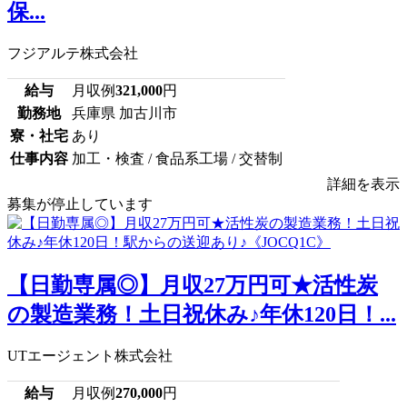
保...
フジアルテ株式会社
給与
月収例
321,000
円
勤務地
兵庫県 加古川市
寮・社宅
あり
仕事内容
加工・検査 / 食品系工場 / 交替制
詳細を表示
募集が停止しています
【日勤専属◎】月収27万円可★活性炭
の製造業務！土日祝休み♪年休120日！...
UTエージェント株式会社
給与
月収例
270,000
円