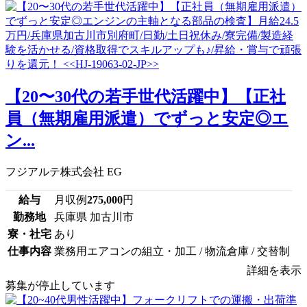
【20〜30代の若手世代活躍中】【正社
員（無期雇用派遣）でずっと安定◎エ
ン...
フジアルテ株式会社 EG
給与
月収例
275,000
円
勤務地
兵庫県 加古川市
寮・社宅
あり
仕事内容
業務用エアコンの組立・加工 / 物流倉庫 / 交替制
詳細を表示
募集が停止しています