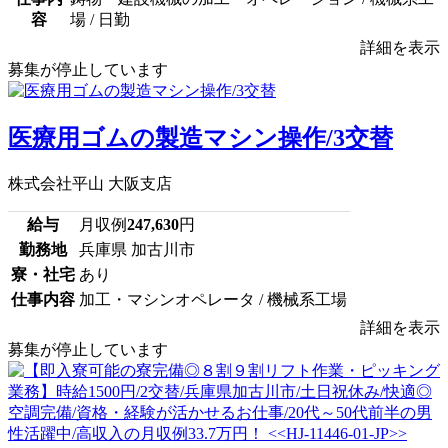
容
場 / 日勤
詳細を表示
募集が停止しています
医療用ゴムの製造マシン操作/3交替
株式会社平山 大阪支店
給与
月収例
247,630
円
勤務地
兵庫県 加古川市
寮・社宅
あり
仕事内容
加工・マシンオペレータ / 機械系工場
詳細を表示
募集が停止しています