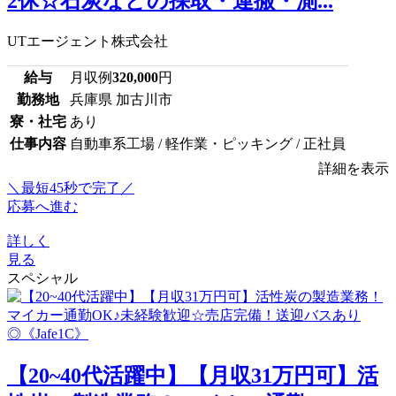
2休☆石炭などの採取・運搬・測...
UTエージェント株式会社
給与
月収例
320,000
円
勤務地
兵庫県 加古川市
寮・社宅
あり
仕事内容
自動車系工場 / 軽作業・ピッキング / 正社員
詳細を表示
＼最短45秒で完了／
応募へ進む
詳しく
見る
スペシャル
【20~40代活躍中】【月収31万円可】活