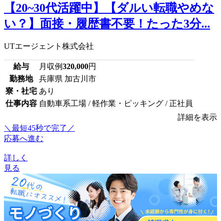
【20~30代活躍中】【ダルい転職やめな
い？】面接・履歴書不要！たった3分...
UTエージェント株式会社
給与
月収例
320,000
円
勤務地
兵庫県 加古川市
寮・社宅
あり
仕事内容
自動車系工場 / 軽作業・ピッキング / 正社員
詳細を表示
＼最短45秒で完了／
応募へ進む
詳しく
見る