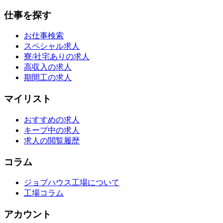
仕事を探す
お仕事検索
スペシャル求人
寮/社宅ありの求人
高収入の求人
期間工の求人
マイリスト
おすすめの求人
キープ中の求人
求人の閲覧履歴
コラム
ジョブハウス工場について
工場コラム
アカウント