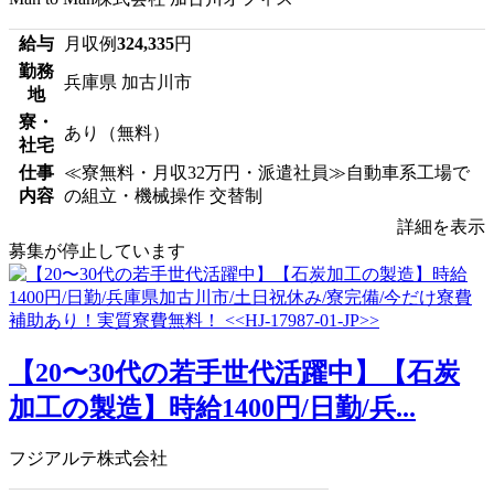
給与
月収例
324,335
円
勤務
兵庫県 加古川市
地
寮・
あり（無料）
社宅
仕事
≪寮無料・月収32万円・派遣社員≫自動車系工場で
内容
の組立・機械操作 交替制
詳細を表示
募集が停止しています
【20〜30代の若手世代活躍中】【石炭
加工の製造】時給1400円/日勤/兵...
フジアルテ株式会社