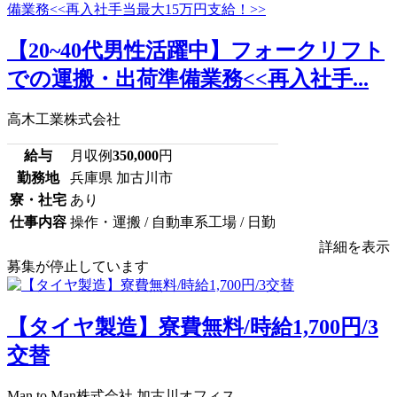
【20~40代男性活躍中】フォークリフト
での運搬・出荷準備業務<<再入社手...
高木工業株式会社
給与
月収例
350,000
円
勤務地
兵庫県 加古川市
寮・社宅
あり
仕事内容
操作・運搬 / 自動車系工場 / 日勤
詳細を表示
募集が停止しています
【タイヤ製造】寮費無料/時給1,700円/3
交替
Man to Man株式会社 加古川オフィス