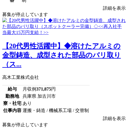
容
制
詳細を表示
募集が停止しています
【20代男性活躍中】◆溶けたアルミの
金型鋳造、成型された部品のバリ取り
（ス...
高木工業株式会社
給与
月収例
371,875
円
勤務地
兵庫県 加古川市
寮・社宅
あり
仕事内容
運搬・鋳造 / 機械系工場 / 交替制
詳細を表示
募集が停止しています