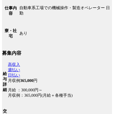
自動車系工場での機械操作・製造オペレーター 日
仕事内
勤
容
寮・社
あり
宅
募集内容
高収入
週払い
給
日払い
与
月収例
365,000
円
詳
細
月給 ：300,000円～
月収例：365,000円(月給＋各種手当)
交