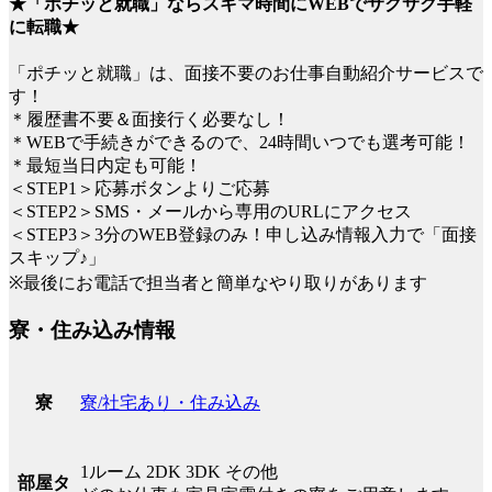
★「ポチッと就職」ならスキマ時間にWEBでサクサク手軽
に転職★
「ポチッと就職」は、面接不要のお仕事自動紹介サービスで
す！
＊履歴書不要＆面接行く必要なし！
＊WEBで手続きができるので、24時間いつでも選考可能！
＊最短当日内定も可能！
＜STEP1＞応募ボタンよりご応募
＜STEP2＞SMS・メールから専用のURLにアクセス
＜STEP3＞3分のWEB登録のみ！申し込み情報入力で「面接
スキップ♪」
※最後にお電話で担当者と簡単なやり取りがあります
寮・住み込み情報
寮/社宅あり・住み込み
寮
1ルーム 2DK 3DK その他
部屋タ