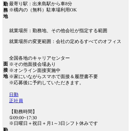
最寄り駅：出来島駅から車8分
勤
※構内の（無料）駐車場利用OK
務
地
就業場所：勤務地、その他会社が指定する範囲
就業場所の変更範囲：会社の定めるすべてのオフィス
全国各地のキャリアセンター
面
※その他面接会場あり
接
※オンライン面接実施中
地
※家にいながらスマホで面接＆履歴書不要
※応募後に予約していただきます。
日勤
正社員
【勤務時間】
①09:00~17:30
※日曜日＋祝日＋月1～3日シフト休みです
勤