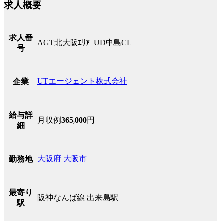
求人概要
求人番
AGT北大阪ｴﾘｱ_UD中島CL
号
UTエージェント株式会社
企業
給与詳
月収例
365,000
円
細
大阪府
大阪市
勤務地
最寄り
阪神なんば線 出来島駅
駅