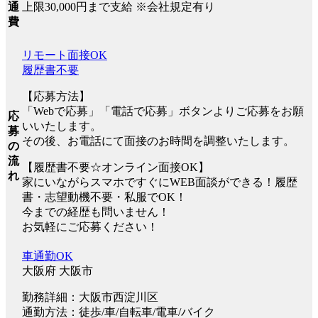
上限30,000円まで支給 ※会社規定有り
通
費
リモート面接OK
履歴書不要
【応募方法】
「Webで応募」「電話で応募」ボタンよりご応募をお願
応
いいたします。
募
その後、お電話にて面接のお時間を調整いたします。
の
流
【履歴書不要☆オンライン面接OK】
れ
家にいながらスマホですぐにWEB面談ができる！履歴
書・志望動機不要・私服でOK！
今までの経歴も問いません！
お気軽にご応募ください！
車通勤OK
大阪府 大阪市
勤務詳細：大阪市西淀川区
通勤方法：徒歩/車/自転車/電車/バイク