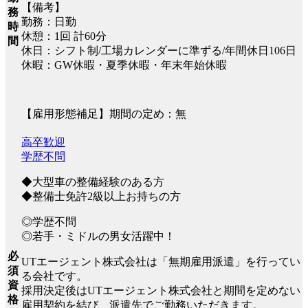
【備考】
務
勤務：日勤
時
休憩：1回 計60分
間
休日：シフト制/工場カレンダーに準ずる/年間休日106日
休暇：GW休暇・夏季休暇・年末年始休暇
【雇用形態補足】期間の定め：無
高卒歓迎
学歴不問
◆大型車の整備経験のある方
◆整備士免許2級以上お持ちの方
◎学歴不問
◎若手・ミドルの男女活躍中！
必
UTエージェント株式会社は「無期雇用派遣」を行ってい
須
る会社です。
資
採用決定後はUTエージェント株式会社と期間を定めない
格
雇用契約を結び、派遣先でご勤務いただきます。