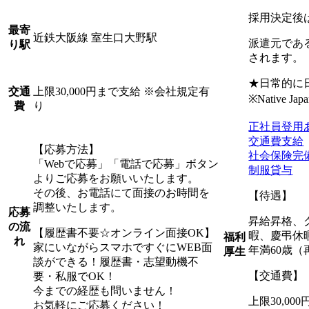
採用決定後
最寄
近鉄大阪線 室生口大野駅
派遣元であ
り駅
されます。
★日常的に
上限30,000円まで支給 ※会社規定有
交通
※Native Japan
り
費
正社員登用
交通費支給
【応募方法】
社会保険完
「Webで応募」「電話で応募」ボタン
制服貸与
よりご応募をお願いいたします。
その後、お電話にて面接のお時間を
【待遇】
調整いたします。
応募
昇給昇格、
の流
【履歴書不要☆オンライン面接OK】
暇、慶弔休
福利
れ
家にいながらスマホですぐにWEB面
年満60歳（
厚生
談ができる！履歴書・志望動機不
【交通費】
要・私服でOK！
今までの経歴も問いません！
上限30,0
お気軽にご応募ください！