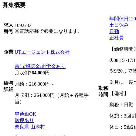
募集概要
年間休日12
土日休み
求人
1092732
※電話応募で必要になります。
日勤
番号
正社員
【勤務時間
UTエージェント株式会社
企業
①08:15~17:1
賞与/報奨金/慰労金あり
※9/20まで
月収例
264,000
円
※月に一度
給与
月給：216,000円～
勤務
詳細
【備考】
時間
月収例：264,000円（月給＋各種手
当）
勤務：日勤
車通勤OK
休憩：2回 計
送迎あり
奈良県
山添村
休日：5勤2