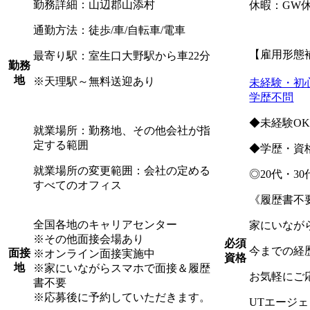
勤務詳細：山辺郡山添村
休暇：GW
通勤方法：徒歩/車/自転車/電車
【雇用形態
最寄り駅：室生口大野駅から車22分
勤務
地
※天理駅～無料送迎あり
未経験・初
学歴不問
◆未経験O
就業場所：勤務地、その他会社が指
定する範囲
◆学歴・資
就業場所の変更範囲：会社の定める
◎20代・3
すべてのオフィス
《履歴書不
全国各地のキャリアセンター
家にいなが
※その他面接会場あり
必須
今までの経
面接
※オンライン面接実施中
資格
地
※家にいながらスマホで面接＆履歴
お気軽にご
書不要
※応募後に予約していただきます。
UTエージ