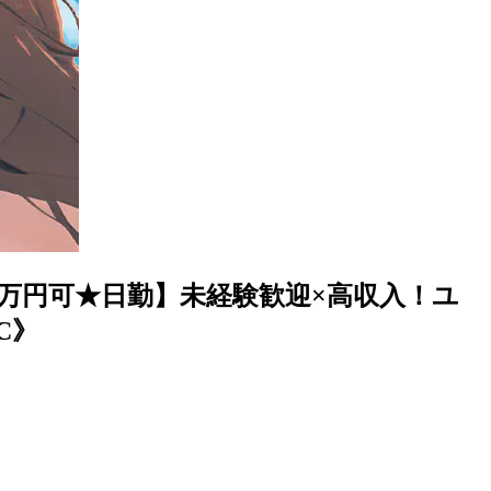
万円可★日勤】未経験歓迎×高収入！ユ
C》