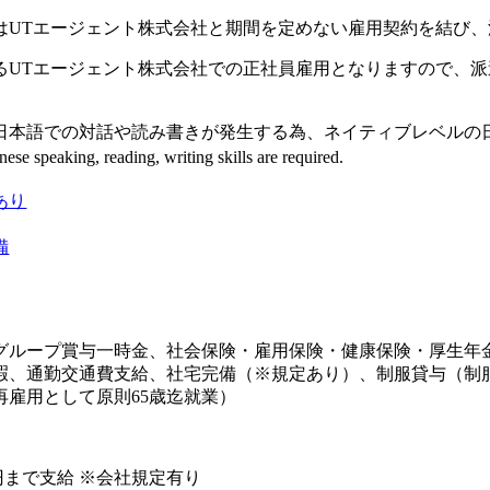
はUTエージェント株式会社と期間を定めない雇用契約を結び
るUTエージェント株式会社での正社員雇用となりますので、
日本語での対話や読み書きが発生する為、ネイティブレベルの
ese speaking, reading, writing skills are required.
あり
備
グループ賞与一時金、社会保険・雇用保険・健康保険・厚生年
暇、通勤交通費支給、社宅完備（※規定あり）、制服貸与（制
再雇用として原則65歳迄就業）
00円まで支給 ※会社規定有り