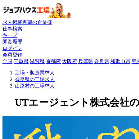
求人掲載希望の企業様
仕事検索
キープ
閲覧履歴
ログイン
会員登録
全国
三重県
滋賀県
京都府
大阪府
兵庫県
奈良県
和歌山県
寮
工場・製造業求人
奈良県の工場求人
山添村の工場求人
UTエージェント株式会社の工場