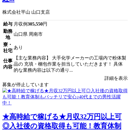
株式会社平山 山口支店
給与
月収例
305,550
円
勤務
山口県 周南市
地
寮・
あり
社宅
【主な業務内容】 大手化学メーカーの工場内で粉体製
仕事
品の 充填・梱包作業を担当していただきます！ 具体
内容
的な業務内容は以下の通り...
詳細を表示
募集が停止しています
★高時給で稼げる★月収32万円以上可
◎入社後の資格取得も可能！教育体制