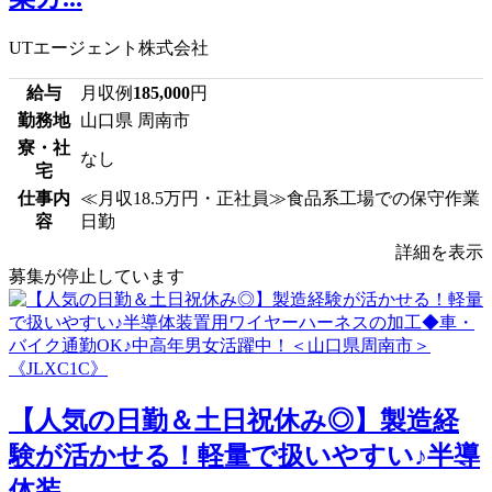
UTエージェント株式会社
給与
月収例
185,000
円
勤務地
山口県 周南市
寮・社
なし
宅
仕事内
≪月収18.5万円・正社員≫食品系工場での保守作業
容
日勤
詳細を表示
募集が停止しています
【人気の日勤＆土日祝休み◎】製造経
験が活かせる！軽量で扱いやすい♪半導
体装...