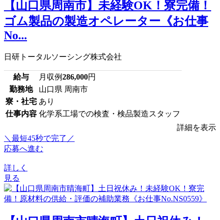
【山口県周南市】未経験OK！寮完備！
ゴム製品の製造オペレーター《お仕事
No...
日研トータルソーシング株式会社
給与
月収例
286,000
円
勤務地
山口県 周南市
寮・社宅
あり
仕事内容
化学系工場での検査・検品製造スタッフ
詳細を表示
＼最短45秒で完了／
応募へ進む
詳しく
見る