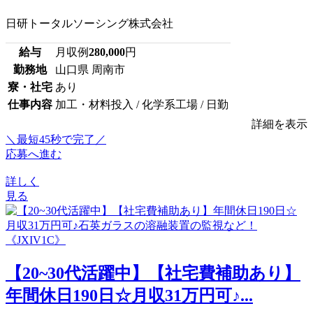
日研トータルソーシング株式会社
給与
月収例
280,000
円
勤務地
山口県 周南市
寮・社宅
あり
仕事内容
加工・材料投入 / 化学系工場 / 日勤
詳細を表示
＼最短45秒で完了／
応募へ進む
詳しく
見る
【20~30代活躍中】【社宅費補助あり】
年間休日190日☆月収31万円可♪...