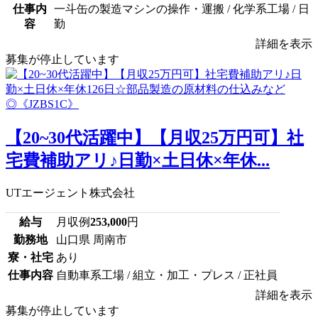
仕事内
一斗缶の製造マシンの操作・運搬 / 化学系工場 / 日
容
勤
詳細を表示
募集が停止しています
【20~30代活躍中】【月収25万円可】社
宅費補助アリ♪日勤×土日休×年休...
UTエージェント株式会社
給与
月収例
253,000
円
勤務地
山口県 周南市
寮・社宅
あり
仕事内容
自動車系工場 / 組立・加工・プレス / 正社員
詳細を表示
募集が停止しています