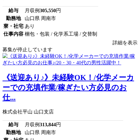
給与
月収例
305,550
円
勤務地
山口県 周南市
寮・社宅
あり
仕事内容
梱包・包装 / 化学系工場 / 交替制
詳細を表示
募集が停止しています
《送迎あり♪》未経験OK！/化学メーカ
ーでの充填作業/稼ぎたい方必見のお
仕...
株式会社平山 山口支店
給与
月収例
313,844
円
勤務地
山口県 周南市