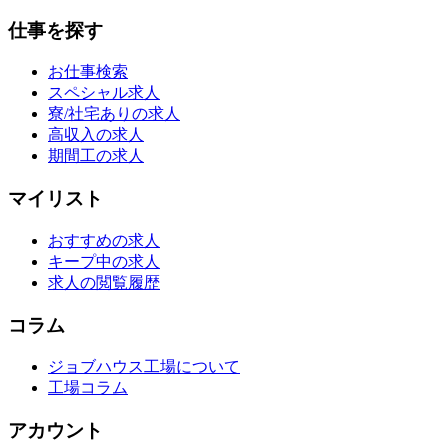
仕事を探す
お仕事検索
スペシャル求人
寮/社宅ありの求人
高収入の求人
期間工の求人
マイリスト
おすすめの求人
キープ中の求人
求人の閲覧履歴
コラム
ジョブハウス工場について
工場コラム
アカウント