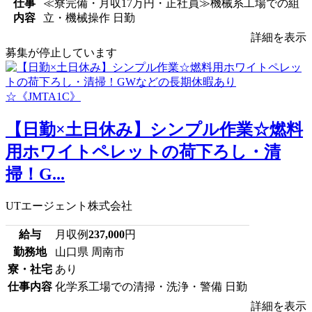
仕事
≪寮完備・月収17万円・正社員≫機械系工場での組
内容
立・機械操作 日勤
詳細を表示
募集が停止しています
【日勤×土日休み】シンプル作業☆燃料
用ホワイトペレットの荷下ろし・清
掃！G...
UTエージェント株式会社
給与
月収例
237,000
円
勤務地
山口県 周南市
寮・社宅
あり
仕事内容
化学系工場での清掃・洗浄・警備 日勤
詳細を表示