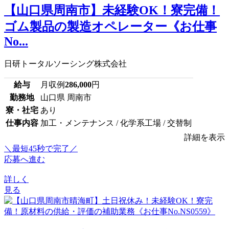
【山口県周南市】未経験OK！寮完備！
ゴム製品の製造オペレーター《お仕事
No...
日研トータルソーシング株式会社
給与
月収例
286,000
円
勤務地
山口県 周南市
寮・社宅
あり
仕事内容
加工・メンテナンス / 化学系工場 / 交替制
詳細を表示
＼最短45秒で完了／
応募へ進む
詳しく
見る