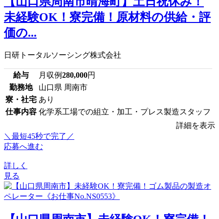
【山口県周南市晴海町】土日祝休み！
未経験OK！寮完備！原材料の供給・評
価の...
日研トータルソーシング株式会社
給与
月収例
280,000
円
勤務地
山口県 周南市
寮・社宅
あり
仕事内容
化学系工場での組立・加工・プレス製造スタッフ
詳細を表示
＼最短45秒で完了／
応募へ進む
詳しく
見る