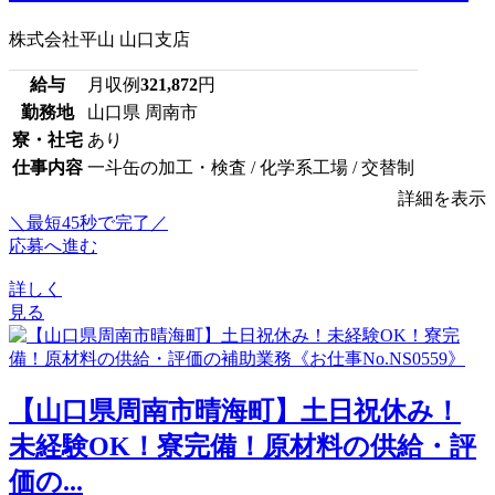
株式会社平山 山口支店
給与
月収例
321,872
円
勤務地
山口県 周南市
寮・社宅
あり
仕事内容
一斗缶の加工・検査 / 化学系工場 / 交替制
詳細を表示
＼最短45秒で完了／
応募へ進む
詳しく
見る
【山口県周南市晴海町】土日祝休み！
未経験OK！寮完備！原材料の供給・評
価の...