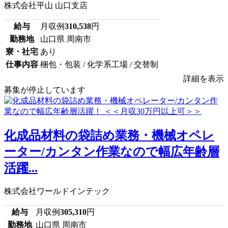
株式会社平山 山口支店
給与
月収例
310,538
円
勤務地
山口県 周南市
寮・社宅
あり
仕事内容
梱包・包装 / 化学系工場 / 交替制
詳細を表示
募集が停止しています
化成品材料の袋詰め業務・機械オペレ
ーター/カンタン作業なので幅広年齢層
活躍...
株式会社ワールドインテック
給与
月収例
305,310
円
勤務地
山口県 周南市