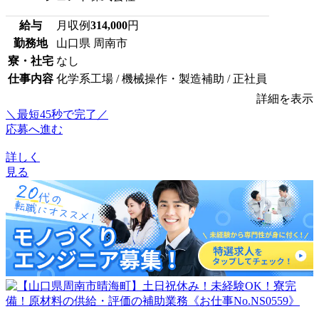
給与
月収例
314,000
円
勤務地
山口県 周南市
寮・社宅
なし
仕事内容
化学系工場 / 機械操作・製造補助 / 正社員
詳細を表示
＼最短45秒で完了／
応募へ進む
詳しく
見る