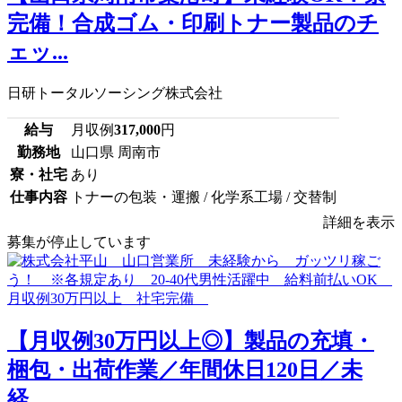
完備！合成ゴム・印刷トナー製品のチ
ェッ...
日研トータルソーシング株式会社
給与
月収例
317,000
円
勤務地
山口県 周南市
寮・社宅
あり
仕事内容
トナーの包装・運搬 / 化学系工場 / 交替制
詳細を表示
募集が停止しています
【月収例30万円以上◎】製品の充填・
梱包・出荷作業／年間休日120日／未
経...