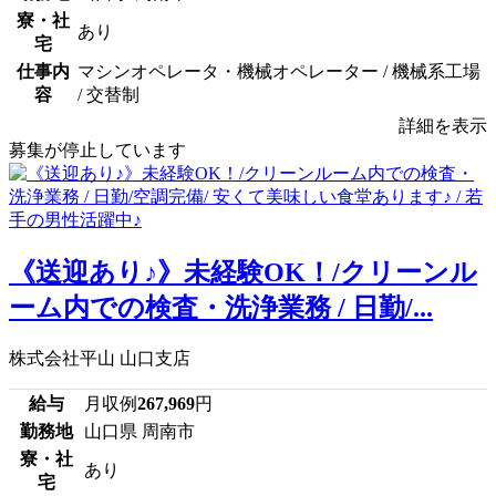
寮・社
あり
宅
仕事内
マシンオペレータ・機械オペレーター / 機械系工場
容
/ 交替制
詳細を表示
募集が停止しています
《送迎あり♪》未経験OK！/クリーンル
ーム内での検査・洗浄業務 / 日勤/...
株式会社平山 山口支店
給与
月収例
267,969
円
勤務地
山口県 周南市
寮・社
あり
宅