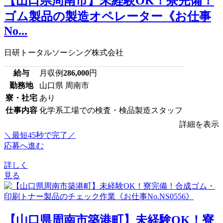
【山口県周南市】未経験OK！寮完備！
ゴム製品の製造オペレーター《お仕事
No...
日研トータルソーシング株式会社
給与
月収例
286,000
円
勤務地
山口県 周南市
寮・社宅
あり
仕事内容
化学系工場での検査・検品製造スタッフ
詳細を表示
＼最短45秒で完了／
応募へ進む
詳しく
見る
【山口県周南市築港町】未経験OK！寮