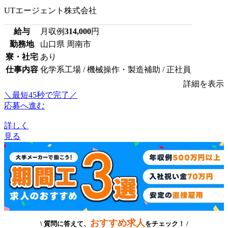
UTエージェント株式会社
給与
月収例
314,000
円
勤務地
山口県 周南市
寮・社宅
あり
仕事内容
化学系工場 / 機械操作・製造補助 / 正社員
詳細を表示
＼最短45秒で完了／
応募へ進む
詳しく
見る
おすすめ求人
\ 質問に答えて、
をチェック！ /