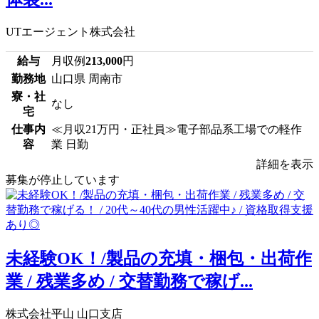
UTエージェント株式会社
給与
月収例
213,000
円
勤務地
山口県 周南市
寮・社
なし
宅
仕事内
≪月収21万円・正社員≫電子部品系工場での軽作
容
業 日勤
詳細を表示
募集が停止しています
未経験OK！/製品の充填・梱包・出荷作
業 / 残業多め / 交替勤務で稼げ...
株式会社平山 山口支店