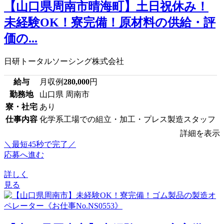
【山口県周南市晴海町】土日祝休み！
未経験OK！寮完備！原材料の供給・評
価の...
日研トータルソーシング株式会社
給与
月収例
280,000
円
勤務地
山口県 周南市
寮・社宅
あり
仕事内容
化学系工場での組立・加工・プレス製造スタッフ
詳細を表示
＼最短45秒で完了／
応募へ進む
詳しく
見る