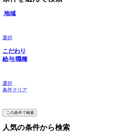
地域
選択
こだわり
給与/職種
選択
条件クリア
この条件で検索
人気の条件から検索