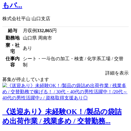
もバ...
株式会社平山 山口支店
給与
月収例
332,865
円
勤務地
山口県 周南市
寮・社
あり
宅
仕事内
シート・一斗缶の加工・検査 / 化学系工場 / 交替
容
制
詳細を表示
募集が停止しています
《送迎あり》未経験OK！/製品の袋詰
め出荷作業 / 残業多め / 交替勤務...