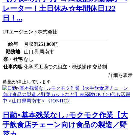
レーター！土日休み☆年間休日122
日！...
UTエージェント株式会社
給与
月収例
251,000
円
勤務地
山口県 周南市
寮・社宅
なし
仕事内容
化学系工場での組立・機械操作 交替制
詳細を表示
募集が停止しています
日勤×基本残業なし♪モクモク作業【大
手飲食店チェーン向け食品の製造／野
菜カ...