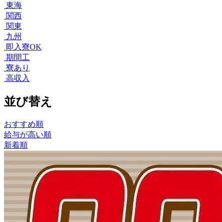
東海
関西
関東
九州
即入寮OK
期間工
寮あり
高収入
並び替え
おすすめ順
給与が高い順
新着順