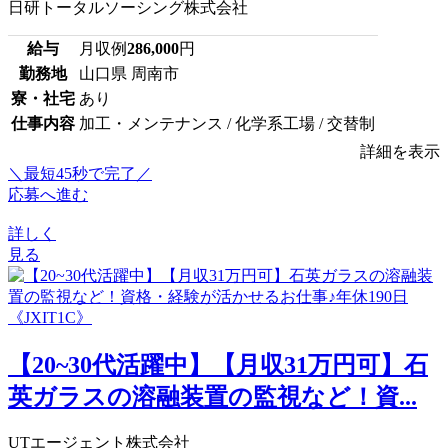
日研トータルソーシング株式会社
給与
月収例
286,000
円
勤務地
山口県 周南市
寮・社宅
あり
仕事内容
加工・メンテナンス / 化学系工場 / 交替制
詳細を表示
＼最短45秒で完了／
応募へ進む
詳しく
見る
【20~30代活躍中】【月収31万円可】石
英ガラスの溶融装置の監視など！資...
UTエージェント株式会社