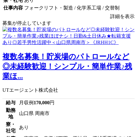
寮・社宅
あり
仕事内容
フォークリフト・製造 / 化学系工場 / 交替制
詳細を表示
募集が停止しています
複数名募集！貯炭場のパトロールなど
◎未経験歓迎！シンプル・簡単作業♪残
業ほ...
UTエージェント株式会社
給与
月収例
170,000
円
勤務
山口県 周南市
地
寮・
あり
社宅