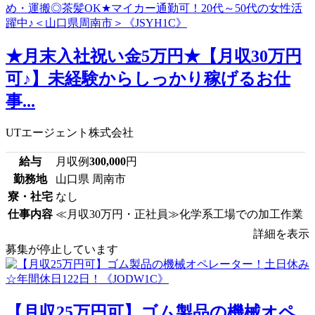
★月末入社祝い金5万円★【月収30万円
可♪】未経験からしっかり稼げるお仕
事...
UTエージェント株式会社
給与
月収例
300,000
円
勤務地
山口県 周南市
寮・社宅
なし
仕事内容
≪月収30万円・正社員≫化学系工場での加工作業
詳細を表示
募集が停止しています
【月収25万円可】ゴム製品の機械オペ