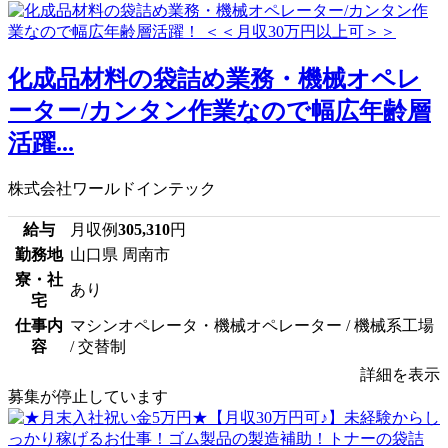
化成品材料の袋詰め業務・機械オペレ
ーター/カンタン作業なので幅広年齢層
活躍...
株式会社ワールドインテック
給与
月収例
305,310
円
勤務地
山口県 周南市
寮・社
あり
宅
仕事内
マシンオペレータ・機械オペレーター / 機械系工場
容
/ 交替制
詳細を表示
募集が停止しています