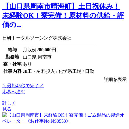
【山口県周南市晴海町】土日祝休み！
未経験OK！寮完備！原材料の供給・評
価の...
日研トータルソーシング株式会社
給与
月収例
280,000
円
勤務地
山口県 周南市
寮・社宅
あり
仕事内容
加工・材料投入 / 化学系工場 / 日勤
詳細を表示
＼最短45秒で完了／
応募へ進む
詳しく
見る