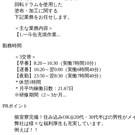
回転ドラムを使用した
塗布・加工に関する
下記業務をお任せします。
＜主な業務内容＞
【1.一斗缶充填作業...
勤務時間
＜3交替＞
【早番】8:20～16:30（実働7時間10分）
【遅番】16:20～翌0:00（実働6時間40分）
【夜勤】23:50～翌8:30（実働7時間40分）
＊休憩1時間
＊月平均稼働日数：21.67日
※研修期間（2～3か月...
PRポイント
個室寮完備！住み込みOK◎20代・30代半ばの男性がメ
弊社は様々な福利厚生も充実しています。
例えば！！