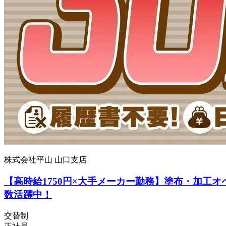
株式会社平山 山口支店
【高時給1750円×大手メーカー勤務】塗布・加工オ
数活躍中！
交替制