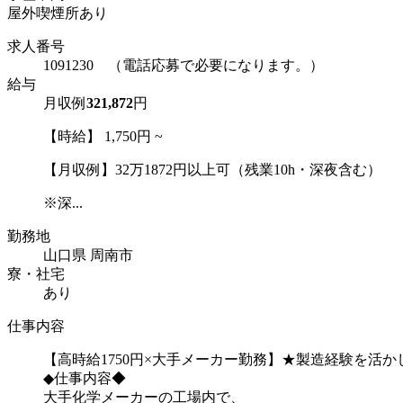
屋外喫煙所あり
求人番号
1091230 （電話応募で必要になります。）
給与
月収例
321,872
円
【時給】 1,750円 ~
【月収例】32万1872円以上可（残業10h・深夜含む）
※深...
勤務地
山口県 周南市
寮・社宅
あり
仕事内容
【高時給1750円×大手メーカー勤務】★製造経験を活か
◆仕事内容◆
大手化学メーカーの工場内で、