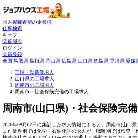
求人掲載希望の企業様
仕事検索
キープ
閲覧履歴
ログイン
会員登録
全国
鳥取県
島根県
岡山県
広島県
山口県
徳島県
香川県
愛媛
工場・製造業求人
山口県の工場求人
周南市の工場求人
周南市・社会保険完備の工場求人
周南市(山口県)・社会保険完備
2026年08月07日に集計した求人情報によると、周南市(山口
また業界別では化学・石油化学の求人が、職種別では検査・
株式会社ウィルオブ・ワーク(A)の求人も掲載されておりま