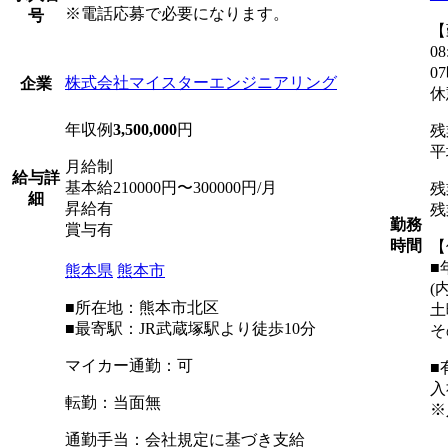
※電話応募で必要になります。
号
【
08
0
株式会社マイスターエンジニアリング
企業
休
年収例
3,500,000
円
残
平
月給制
給与詳
基本給210000円〜300000円/月
残
細
昇給有
残
勤務
賞与有
時間
【
■
熊本県
熊本市
(
■所在地：熊本市北区
土
■最寄駅：JR武蔵塚駅より徒歩10分
そ
マイカー通勤：可
■
入
転勤：当面無
※
通勤手当：会社規定に基づき支給