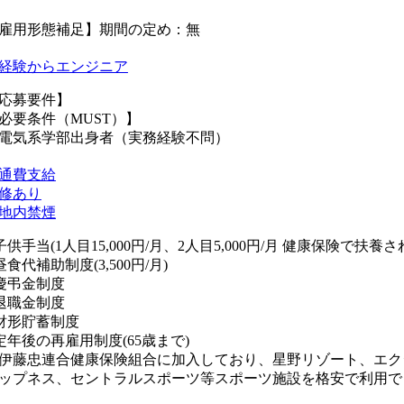
雇用形態補足】期間の定め：無
経験からエンジニア
応募要件】
必要条件（MUST）】
電気系学部出身者（実務経験不問）
通費支給
修あり
地内禁煙
子供手当(1人目15,000円/月、2人目5,000円/月 健康保険で扶
昼食代補助制度(3,500円/月)
慶弔金制度
退職金制度
財形貯蓄制度
定年後の再雇用制度(65歳まで)
伊藤忠連合健康保険組合に加入しており、星野リゾート、エク
ップネス、セントラルスポーツ等スポーツ施設を格安で利用で