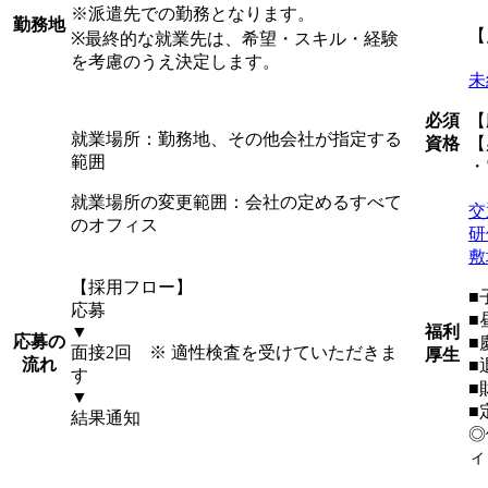
※派遣先での勤務となります。
勤務地
【
※最終的な就業先は、希望・スキル・経験
を考慮のうえ決定します。
未
必須
【
就業場所：勤務地、その他会社が指定する
資格
【
範囲
・
就業場所の変更範囲：会社の定めるすべて
交
のオフィス
研
敷
【採用フロー】
■
応募
■
福利
▼
応募の
■
面接2回 ※ 適性検査を受けていただきま
厚生
流れ
■
す
■
▼
■
結果通知
◎
ィ