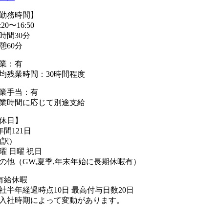
勤務時間】
:20〜16:50
7時間30分
憩60分
業：有
均残業時間：30時間程度
業手当：有
業時間に応じて別途支給
休日】
年間121日
内訳)
曜 日曜 祝日
の他（GW,夏季,年末年始に長期休暇有）
有給休暇
社半年経過時点10日 最高付与日数20日
入社時期によって変動があります。