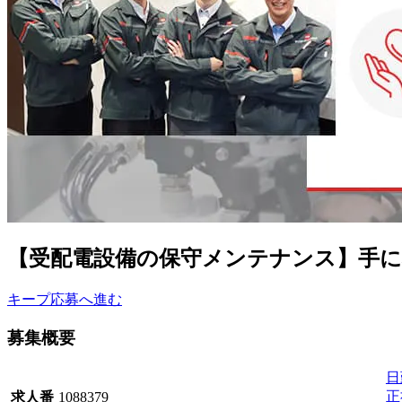
【受配電設備の保守メンテナンス】手
キープ
応募へ進む
募集概要
日
正
求人番
1088379