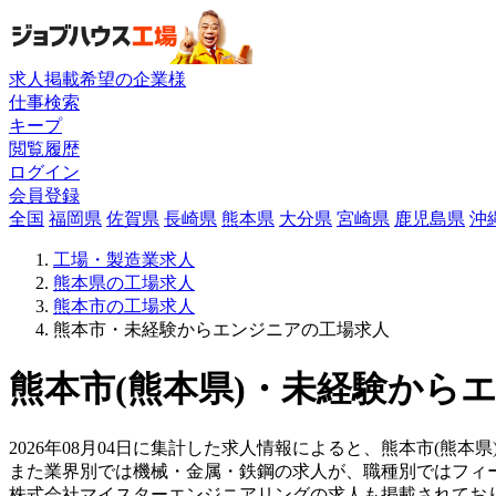
求人掲載希望の企業様
仕事検索
キープ
閲覧履歴
ログイン
会員登録
全国
福岡県
佐賀県
長崎県
熊本県
大分県
宮崎県
鹿児島県
沖
工場・製造業求人
熊本県の工場求人
熊本市の工場求人
熊本市・未経験からエンジニアの工場求人
熊本市(熊本県)・未経験から
2026年08月04日に集計した求人情報によると、熊本市(熊本
また業界別では機械・金属・鉄鋼の求人が、職種別ではフィ
株式会社マイスターエンジニアリングの求人も掲載されてお