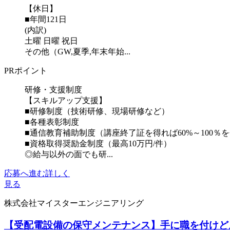
【休日】
■年間121日
(内訳)
土曜 日曜 祝日
その他（GW,夏季,年末年始...
PRポイント
研修・支援制度
【スキルアップ支援】
■研修制度（技術研修、現場研修など）
■各種表彰制度
■通信教育補助制度（講座終了証を得れば60%～100％
■資格取得奨励金制度（最高10万円/件）
◎給与以外の面でも研...
応募へ進む
詳しく
見る
株式会社マイスターエンジニアリング
【受配電設備の保守メンテナンス】手に職を付けど