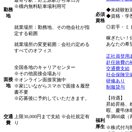
最寄り駅：野上原駅から車12分
※構内無料駐車場利用可
勤務
◆未経験歓
必須
地
◆資格・学
資格
◎若手・ミ
就業場所：勤務地、その他会社が指
定する範囲
稼ぎたい！
あなたの希
就業場所の変更範囲：会社の定める
すべてのオフィス
正社員登用
赴任旅費の
全国各地のキャリアセンター
交通費支給
※その他面接会場あり
社会保険完
面接
※オンライン面接実施中
研修あり
地
※家にいながらスマホで面接＆履歴
制服貸与
書不要
【待遇】
※応募後に予約していただきます。
昇給昇格、
暇、慶弔休
上限30,000円まで支給 ※会社規定有
年満60歳（
交通
福利
り
費
厚生
※株式付与