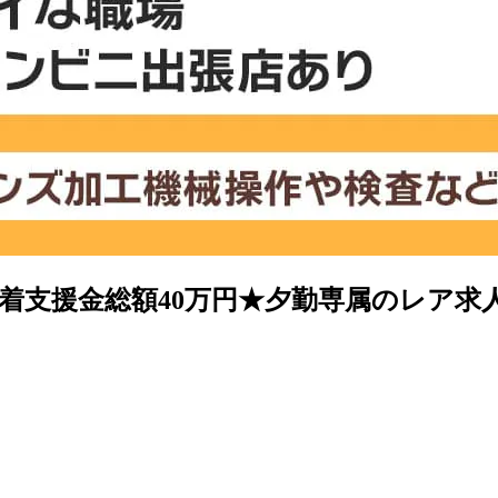
支援金総額40万円★夕勤専属のレア求人◎／