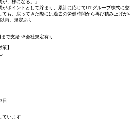
間が、株になる。」
間がポイントとして貯まり、累計に応じてUTグループ株式に交
しても、戻ってきた際には過去の労働時間から再び積み上げが可
年以内、規定あり
00円まで支給 ※会社規定有り
対策】
し
23日
しています