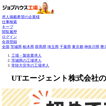
求人掲載希望の企業様
仕事検索
キープ
閲覧履歴
ログイン
会員登録
全国
茨城県
栃木県
群馬県
埼玉県
千葉県
東京都
神奈川県
寮
工場・製造業求人
茨城県の工場求人
常陸大宮市の工場求人
UTエージェント株式会社の工場