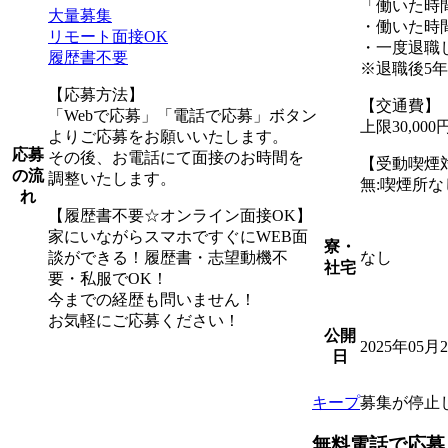
「働いた時
大量募集
・働いた時
リモート面接OK
・一度退職
履歴書不要
※退職後5
【応募方法】
【交通費】
「Webで応募」「電話で応募」ボタン
上限30,0
よりご応募をお願いいたします。
応募
その後、お電話にて面接のお時間を
【受動喫煙
の流
調整いたします。
無:喫煙所な
れ
【履歴書不要☆オンライン面接OK】
家にいながらスマホですぐにWEB面
寮・
談ができる！履歴書・志望動機不
なし
社宅
要・私服でOK！
今までの経歴も問いません！
お気軽にご応募ください！
公開
2025年05月
日
キープ
募集が停止
無料電話で応募