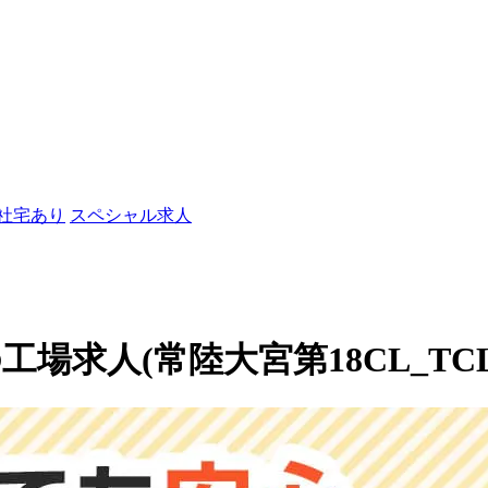
/社宅あり
スペシャル求人
求人(常陸大宮第18CL_TCL1