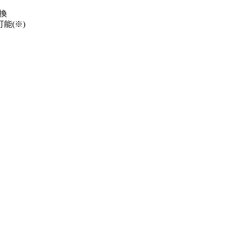
換
能(※)