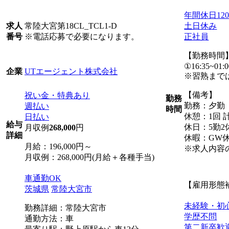
年間休日12
常陸大宮第18CL_TCL1-D
土日休み
求人
※電話応募で必要になります。
正社員
番号
【勤務時間
①16:35~01:0
UTエージェント株式会社
企業
※習熟までは
【備考】
祝い金・特典あり
勤務
勤務：夕勤
週払い
時間
休憩：1回 計
日払い
給与
休日：5勤2
月収例
268,000
円
詳細
休暇：GW
月給：196,000円～
※求人内容
月収例：268,000円(月給＋各種手当)
車通勤OK
【雇用形態
茨城県
常陸大宮市
未経験・初
勤務詳細：常陸大宮市
学歴不問
通勤方法：車
第二新卒歓