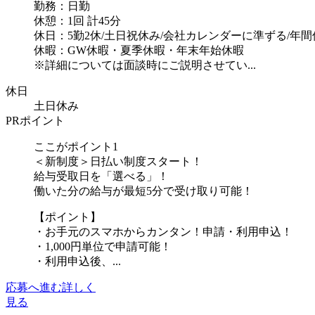
勤務：日勤
休憩：1回 計45分
休日：5勤2休/土日祝休み/会社カレンダーに準ずる/年間休
休暇：GW休暇・夏季休暇・年末年始休暇
※詳細については面談時にご説明させてい...
休日
土日休み
PRポイント
ここがポイント1
＜新制度＞日払い制度スタート！
給与受取日を「選べる」！
働いた分の給与が最短5分で受け取り可能！
【ポイント】
・お手元のスマホからカンタン！申請・利用申込！
・1,000円単位で申請可能！
・利用申込後、...
応募へ進む
詳しく
見る