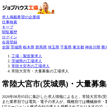
求人掲載希望の企業様
仕事検索
キープ
閲覧履歴
ログイン
会員登録
全国
茨城県
栃木県
群馬県
埼玉県
千葉県
東京都
神奈川県
寮
工場・製造業求人
茨城県の工場求人
常陸大宮市の工場求人
常陸大宮市・大量募集の工場求人
常陸大宮市(茨城県)・大量募集
2026年08月05日に集計した求人情報によると、常陸大宮市(
また業界別では電気・電子の求人が、職種別では機械操作・
UTエージェント株式会社の求人も掲載されておりますので