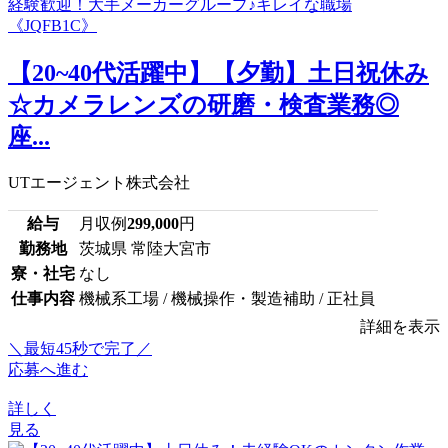
【20~40代活躍中】【夕勤】土日祝休み
☆カメラレンズの研磨・検査業務◎
座...
UTエージェント株式会社
給与
月収例
299,000
円
勤務地
茨城県 常陸大宮市
寮・社宅
なし
仕事内容
機械系工場 / 機械操作・製造補助 / 正社員
詳細を表示
＼最短45秒で完了／
応募へ進む
詳しく
見る