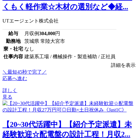
くもく軽作業☆木材の選別など◆経...
UTエージェント株式会社
給与
月収例
304,000
円
勤務地
茨城県 常陸大宮市
寮・社宅
なし
仕事内容
建築系工場 / 機械操作・製造補助 / 正社員
詳細を表示
＼最短45秒で完了／
応募へ進む
詳しく
見る
【20~30代活躍中】【紹介予定派遣】未
経験歓迎☆配電盤の設計工程！月収2...