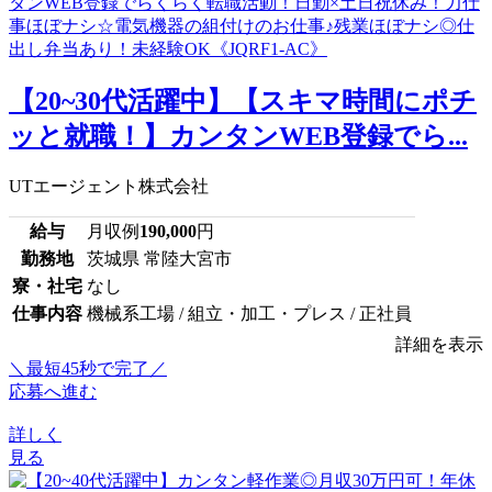
【20~30代活躍中】【スキマ時間にポチ
ッと就職！】カンタンWEB登録でら...
UTエージェント株式会社
給与
月収例
190,000
円
勤務地
茨城県 常陸大宮市
寮・社宅
なし
仕事内容
機械系工場 / 組立・加工・プレス / 正社員
詳細を表示
＼最短45秒で完了／
応募へ進む
詳しく
見る