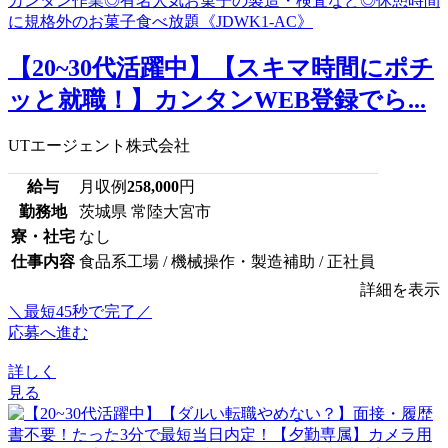
【20~30代活躍中】【スキマ時間にポチ
ッと就職！】カンタンWEB登録でら...
UTエージェント株式会社
給与
月収例
258,000
円
勤務地
茨城県 常陸大宮市
寮・社宅
なし
仕事内容
食品系工場 / 機械操作・製造補助 / 正社員
詳細を表示
＼最短45秒で完了／
応募へ進む
詳しく
見る