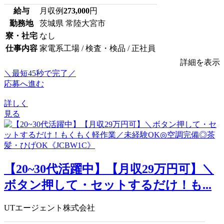
給与
月収例
273,000
円
勤務地
茨城県 常陸大宮市
寮・社宅
なし
仕事内容
家電系工場 / 検査・検品 / 正社員
詳細を表示
＼最短45秒で完了／
応募へ進む
詳しく
見る
【20~30代活躍中】【月収29万円可】＼
ボタン押して・セットするだけ！も...
UTエージェント株式会社