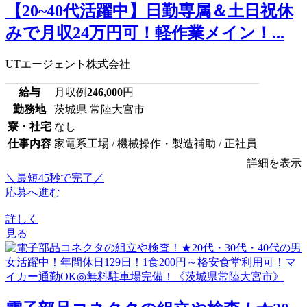
【20~40代活躍中】日勤専属＆土日祝休
みで月収24万円可！軽作業メイン！...
UTエージェント株式会社
給与
月収例
246,000
円
勤務地
茨城県 常陸大宮市
寮・社宅
なし
仕事内容
家電系工場 / 機械操作・製造補助 / 正社員
詳細を表示
＼最短45秒で完了／
応募へ進む
詳しく
見る