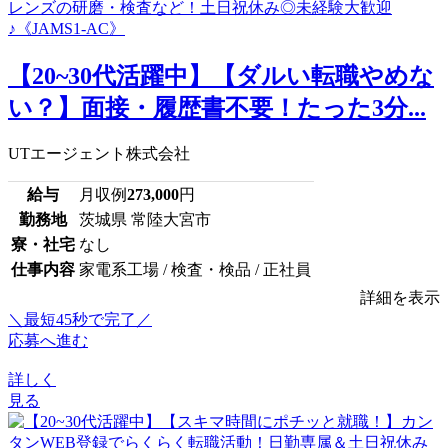
【20~30代活躍中】【ダルい転職やめな
い？】面接・履歴書不要！たった3分...
UTエージェント株式会社
給与
月収例
273,000
円
勤務地
茨城県 常陸大宮市
寮・社宅
なし
仕事内容
家電系工場 / 検査・検品 / 正社員
詳細を表示
＼最短45秒で完了／
応募へ進む
詳しく
見る