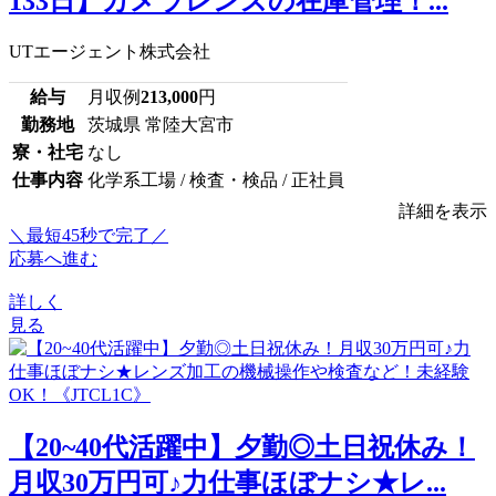
133日】カメラレンズの在庫管理！...
UTエージェント株式会社
給与
月収例
213,000
円
勤務地
茨城県 常陸大宮市
寮・社宅
なし
仕事内容
化学系工場 / 検査・検品 / 正社員
詳細を表示
＼最短45秒で完了／
応募へ進む
詳しく
見る
【20~40代活躍中】夕勤◎土日祝休み！
月収30万円可♪力仕事ほぼナシ★レ...