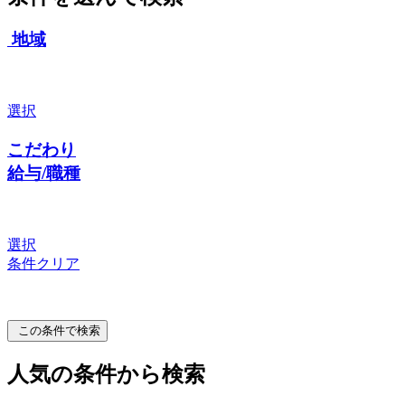
地域
選択
こだわり
給与/職種
選択
条件クリア
この条件で検索
人気の条件から検索