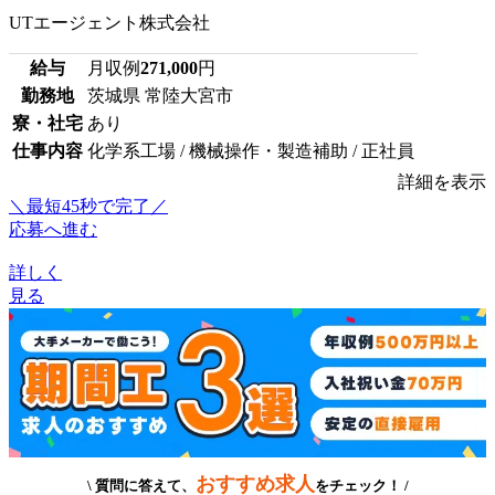
UTエージェント株式会社
給与
月収例
271,000
円
勤務地
茨城県 常陸大宮市
寮・社宅
あり
仕事内容
化学系工場 / 機械操作・製造補助 / 正社員
詳細を表示
＼最短45秒で完了／
応募へ進む
詳しく
見る
おすすめ求人
\ 質問に答えて、
をチェック！ /