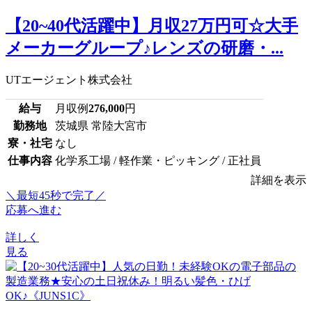
【20~40代活躍中】月収27万円可☆大手
メーカーグループ♪レンズの研磨・...
UTエージェント株式会社
給与
月収例
276,000
円
勤務地
茨城県 常陸大宮市
寮・社宅
なし
仕事内容
化学系工場 / 軽作業・ピッキング / 正社員
詳細を表示
＼最短45秒で完了／
応募へ進む
詳しく
見る