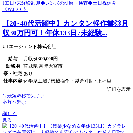
【20~40代活躍中】カンタン軽作業◎月
収30万円可！年休133日♪未経験...
UTエージェント株式会社
給与
月収例
300,000
円
勤務地
茨城県 常陸大宮市
寮・社宅
あり
仕事内容
化学系工場 / 機械操作・製造補助 / 正社員
詳細を表示
＼最短45秒で完了／
応募へ進む
詳しく
見る