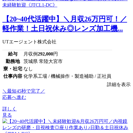
【20~40代活躍中】＼月収26万円可！／
軽作業！土日祝休み◎レンズ加工機...
UTエージェント株式会社
給与
月収例
292,000
円
勤務地
茨城県 常陸大宮市
寮・社宅
なし
仕事内容
化学系工場 / 機械操作・製造補助 / 正社員
詳細を表示
＼最短45秒で完了／
応募へ進む
詳しく
見る