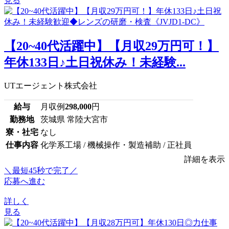
見る
【20~40代活躍中】【月収29万円可！】
年休133日♪土日祝休み！未経験...
UTエージェント株式会社
給与
月収例
298,000
円
勤務地
茨城県 常陸大宮市
寮・社宅
なし
仕事内容
化学系工場 / 機械操作・製造補助 / 正社員
詳細を表示
＼最短45秒で完了／
応募へ進む
詳しく
見る