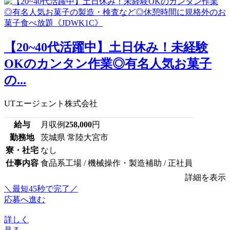
【20~40代活躍中】土日休み！未経験
OKのカンタン作業◎有名人気お菓子
の...
UTエージェント株式会社
給与
月収例
258,000
円
勤務地
茨城県 常陸大宮市
寮・社宅
なし
仕事内容
食品系工場 / 機械操作・製造補助 / 正社員
詳細を表示
＼最短45秒で完了／
応募へ進む
詳しく