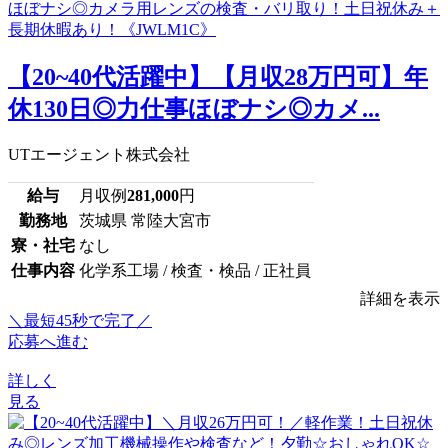
【20~40代活躍中】【月収28万円可】年
休130日◎力仕事ほぼナシ◎カメ...
UTエージェント株式会社
給与
月収例
281,000
円
勤務地
茨城県 常陸大宮市
寮・社宅
なし
仕事内容
化学系工場 / 検査・検品 / 正社員
詳細を表示
＼最短45秒で完了／
応募へ進む
詳しく
見る