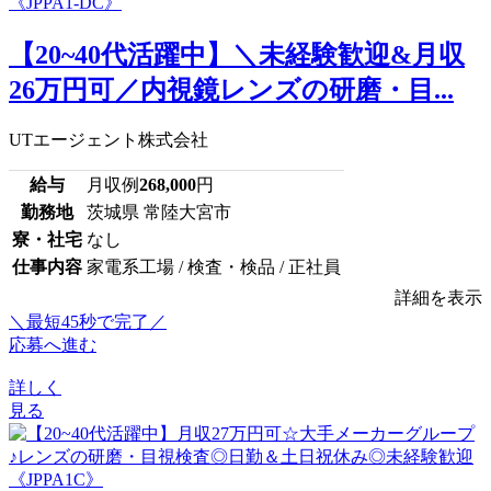
【20~40代活躍中】＼未経験歓迎&月収
26万円可／内視鏡レンズの研磨・目...
UTエージェント株式会社
給与
月収例
268,000
円
勤務地
茨城県 常陸大宮市
寮・社宅
なし
仕事内容
家電系工場 / 検査・検品 / 正社員
詳細を表示
＼最短45秒で完了／
応募へ進む
詳しく
見る