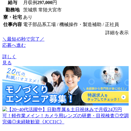
給与
月収例
297,000
円
勤務地
茨城県 常陸大宮市
寮・社宅
あり
仕事内容
電子部品系工場 / 機械操作・製造補助 / 正社員
詳細を表示
＼最短45秒で完了／
応募へ進む
詳しく
見る