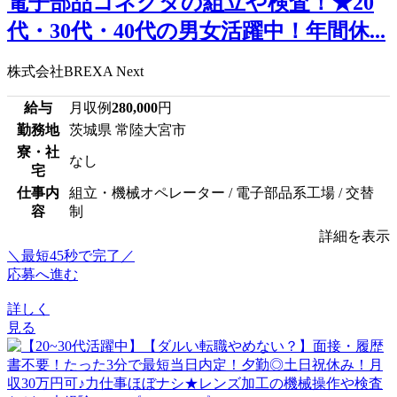
電子部品コネクタの組立や検査！★20
代・30代・40代の男女活躍中！年間休...
株式会社BREXA Next
給与
月収例
280,000
円
勤務地
茨城県 常陸大宮市
寮・社
なし
宅
仕事内
組立・機械オペレーター / 電子部品系工場 / 交替
容
制
詳細を表示
＼最短45秒で完了／
応募へ進む
詳しく
見る