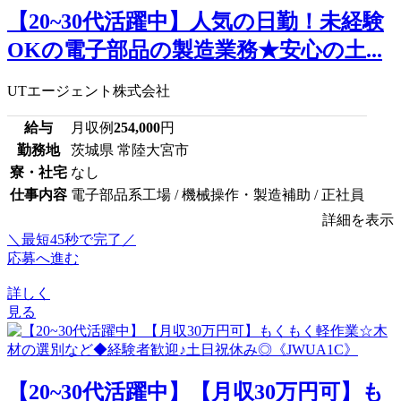
【20~30代活躍中】人気の日勤！未経験
OKの電子部品の製造業務★安心の土...
UTエージェント株式会社
給与
月収例
254,000
円
勤務地
茨城県 常陸大宮市
寮・社宅
なし
仕事内容
電子部品系工場 / 機械操作・製造補助 / 正社員
詳細を表示
＼最短45秒で完了／
応募へ進む
詳しく
見る
【20~30代活躍中】【月収30万円可】も