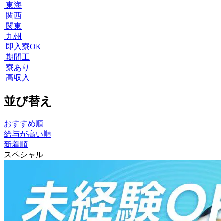
東海
関西
関東
九州
即入寮OK
期間工
寮あり
高収入
並び替え
おすすめ順
給与が高い順
新着順
スペシャル