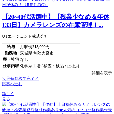
【20~40代活躍中】【残業少なめ＆年休
133日】カメラレンズの在庫管理！...
UTエージェント株式会社
給与
月収例
213,000
円
勤務地
茨城県 常陸大宮市
寮・社宅
なし
仕事内容
化学系工場 / 検査・検品 / 正社員
詳細を表示
＼最短45秒で完了／
応募へ進む
詳しく
見る