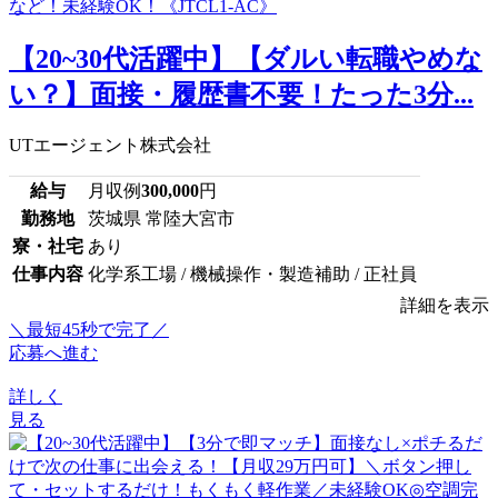
【20~30代活躍中】【ダルい転職やめな
い？】面接・履歴書不要！たった3分...
UTエージェント株式会社
給与
月収例
300,000
円
勤務地
茨城県 常陸大宮市
寮・社宅
あり
仕事内容
化学系工場 / 機械操作・製造補助 / 正社員
詳細を表示
＼最短45秒で完了／
応募へ進む
詳しく
見る