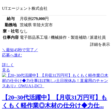
UTエージェント株式会社
給与
月収例
279,000
円
勤務地
茨城県 常陸大宮市
寮・社宅
なし
仕事内容
電子部品系工場 / 機械操作・製造補助 / 派遣社員
詳細を表示
＼最短45秒で完了／
応募へ進む
詳しく
見る
【20~30代活躍中】【月収31万円可】も
くもく軽作業◎木材の仕分け◆力仕...