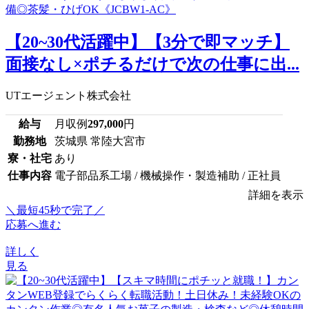
【20~30代活躍中】【3分で即マッチ】
面接なし×ポチるだけで次の仕事に出...
UTエージェント株式会社
給与
月収例
297,000
円
勤務地
茨城県 常陸大宮市
寮・社宅
あり
仕事内容
電子部品系工場 / 機械操作・製造補助 / 正社員
詳細を表示
＼最短45秒で完了／
応募へ進む
詳しく
見る