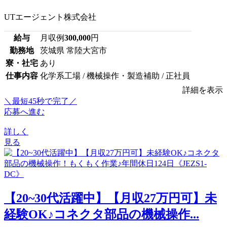
UTエージェント株式会社
給与
月収例
300,000
円
勤務地
茨城県 常陸大宮市
寮・社宅
あり
仕事内容
化学系工場 / 機械操作・製造補助 / 正社員
詳細を表示
＼最短45秒で完了／
応募へ進む
詳しく
見る
【20~30代活躍中】【月収27万円可】未
経験OK♪コネクタ部品の機械操作...