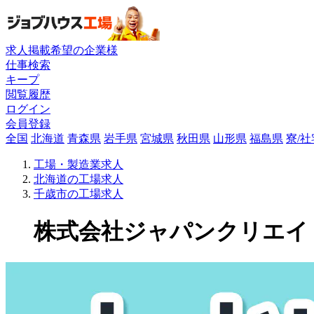
求人掲載希望の企業様
仕事検索
キープ
閲覧履歴
ログイン
会員登録
全国
北海道
青森県
岩手県
宮城県
秋田県
山形県
福島県
寮/
工場・製造業求人
北海道の工場求人
千歳市の工場求人
株式会社ジャパンクリエイトの工