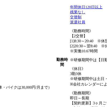
年間休日120日以上
残業なし
交替制
派遣社員
《勤務時間》
【2交替】
[1]8:30～20:40 ※
[2]20:30～翌8:40
※実働10.67時間
勤務時
※研修期間中は【日勤】
間
《休日》
3勤3休
※研修期間中は土日
※会社カレンダーに
・バイクは30,000円/月まで）
《勤務期間》
即日～長期
【契約更新】3ヶ月ご