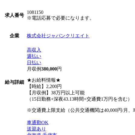
1081150
求人番号
※電話応募で必要になります。
株式会社ジャパンクリエイト
企業
高収入
週払い
日払い
月収例
380,000
円
★お給料情報★
給与詳細
【時給】2,200円
【月収例】38万円以上可能
（15日勤務+深夜43.13時間+交通費1万円を含む）
※交通費上限支給（公共交通機関は40,000円/月、車
車通勤OK
送迎あり