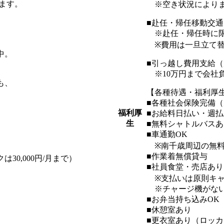
ます。
※空き状況によりま
■赴任・帰任移動交
※赴任・帰任時に
※費用は一旦立て替
中。
■引っ越し費用支給
※10万円まで会社
も、
【各種待遇・福利厚
■各種社会保険完備
福利厚
■お給料日払い・週払
生
■無料シャトルバス
■車通勤OK
※南千歳周辺の無料
■作業着無償貸与
30,000円/月まで）
■社員食堂・売店あり
※支払いは原則キャ
※チャージ機がない
■お弁当持ち込みOK
■休憩室あり
■更衣室あり（ロッ