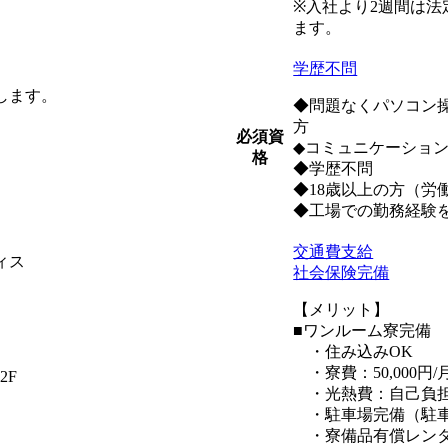
※入社より2週間は法
ます。
学歴不問
します。
◆問題なくパソコン操
方
必須資
◆コミュニケーショ
格
◆学歴不問
◆18歳以上の方（労
◆工場での勤務経験
交通費支給
ィス
社会保険完備
【メリット】
■ワンルーム寮完備
・住み込みOK
・寮費：50,000円
2F
・光熱費：自己負
・駐車場完備（駐車
・寮備品有償レン