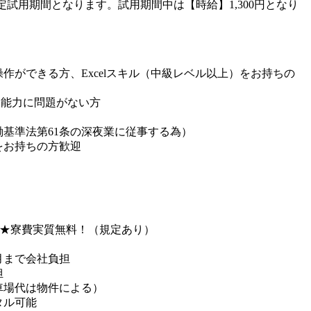
定試用期間となります。試用期間中は【時給】1,300円となり
作ができる方、Excelスキル（中級レベル以上）をお持ちの
ン能力に問題がない方
働基準法第61条の深夜業に従事する為）
をお持ちの方歓迎
 ★寮費実質無料！（規定あり）
/月まで会社負担
担
場代は物件による）
タル可能