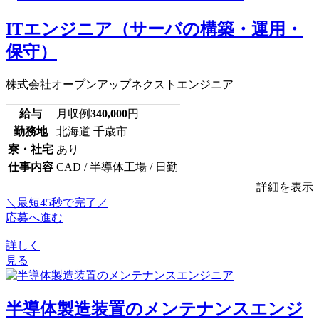
ITエンジニア（サーバの構築・運用・
保守）
株式会社オープンアップネクストエンジニア
給与
月収例
340,000
円
勤務地
北海道 千歳市
寮・社宅
あり
仕事内容
CAD / 半導体工場 / 日勤
詳細を表示
＼最短45秒で完了／
応募へ進む
詳しく
見る
半導体製造装置のメンテナンスエンジ