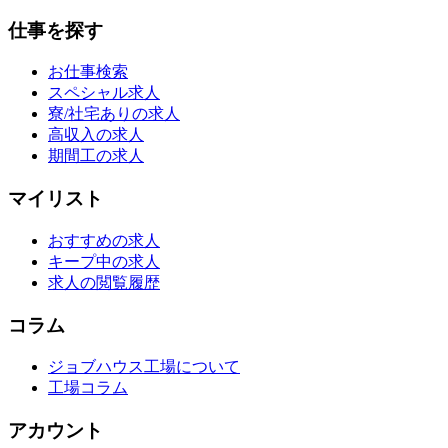
仕事を探す
お仕事検索
スペシャル求人
寮/社宅ありの求人
高収入の求人
期間工の求人
マイリスト
おすすめの求人
キープ中の求人
求人の閲覧履歴
コラム
ジョブハウス工場について
工場コラム
アカウント