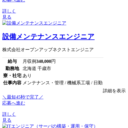
詳しく
見る
設備メンテナンスエンジニア
株式会社オープンアップネクストエンジニア
給与
月収例
340,000
円
勤務地
北海道 千歳市
寮・社宅
あり
仕事内容
メンテナンス・管理 / 機械系工場 / 日勤
詳細を表示
＼最短45秒で完了／
応募へ進む
詳しく
見る