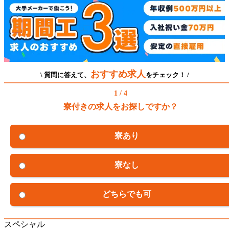
おすすめ求人
\ 質問に答えて、
をチェック！ /
1 / 4
寮付きの求人をお探しですか？
寮あり
寮なし
どちらでも可
スペシャル