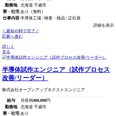
勤務地
北海道 千歳市
寮・社宅
あり（無料）
仕事内容
半導体工場 / 検査・検品 / 正社員
詳細を表示
＼最短45秒で完了／
応募へ進む
詳しく
見る
半導体試作エンジニア（試作プロセス
改善/リーダー）
株式会社オープンアップネクストエンジニア
給与
月収例
400,000
円
勤務地
北海道 千歳市
寮・社宅
あり