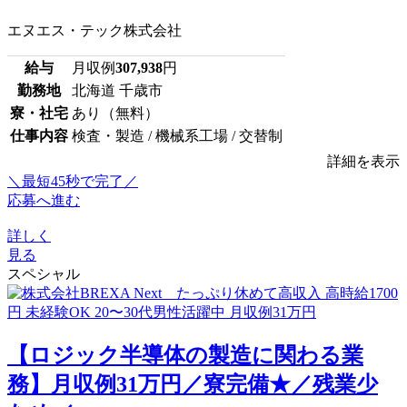
エヌエス・テック株式会社
給与
月収例
307,938
円
勤務地
北海道 千歳市
寮・社宅
あり（無料）
仕事内容
検査・製造 / 機械系工場 / 交替制
詳細を表示
＼最短45秒で完了／
応募へ進む
詳しく
見る
スペシャル
【ロジック半導体の製造に関わる業
務】月収例31万円／寮完備★／残業少