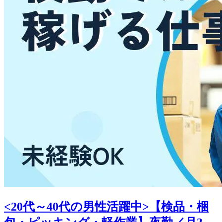
<20代～40代の男性活躍中>【検品・梱