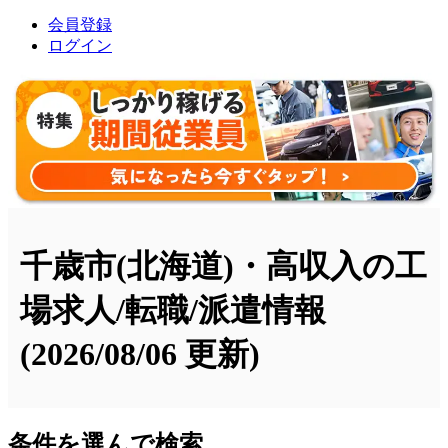
会員登録
ログイン
千歳市(北海道)・高収入の工
場求人/転職/派遣情報
(2026/08/06 更新)
条件を選んで検索