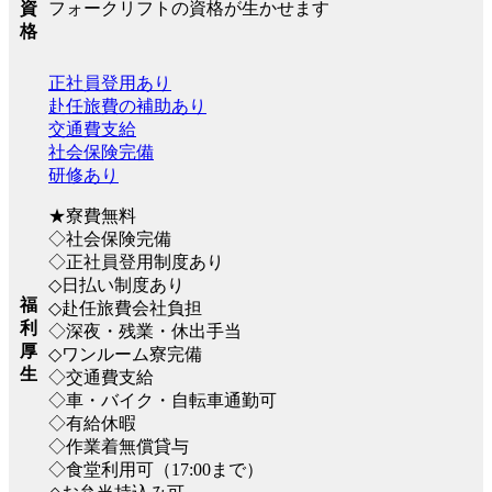
フォークリフトの資格が生かせます
資
格
正社員登用あり
赴任旅費の補助あり
交通費支給
社会保険完備
研修あり
★寮費無料
◇社会保険完備
◇正社員登用制度あり
◇日払い制度あり
福
◇赴任旅費会社負担
利
◇深夜・残業・休出手当
厚
◇ワンルーム寮完備
生
◇交通費支給
◇車・バイク・自転車通勤可
◇有給休暇
◇作業着無償貸与
◇食堂利用可（17:00まで）