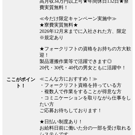
高月収34万円以上可★年間休日132日★寮
費実質無料！
≪今だけ限定キャンペーン実施中≫
★寮費実質無料★
2026年12月末までに入社された方、限定
※規定あり
★フォークリフトの資格をお持ちの方大歓
迎！
製品運搬作業等で活躍できます◎
20代・30代・40代の男女ともに活躍中！
≪こんな方におすすめ！≫
ここがポイン
・フォークリフト資格を持っている方
ト！
・複数人で作業をすることが得意な方
・コミニケーションを取りながら仕事をし
たい方
ご応募お待ちしております！
★日払い制度あり！
お給料日前に働いた分の一部を受け取れる
システムです。