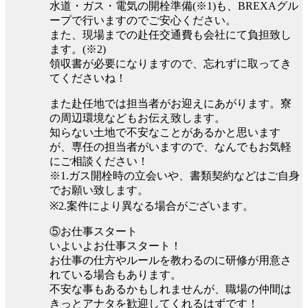
水道・ガス・電気の開栓準備(※1)も、BREXAグル
ープで行いますのでご安心ください。
また、現場までの赴任交通費も会社にて負担致し
ます。(※2)
領収書が必要になりますので、忘れずに取ってき
てくださいね！
また赴任地では担当者がお迎えにあがります。寮
の周辺環境などもお伝え致します。
知らない土地で不安なことがあるかと思います
が、専任の担当者がいますので、なんでもお気軽
にご相談ください！
※1.ガス開栓時の立会いや、書類契約などはご自身
でお願い致します。
※2.案件により異なる場合がございます。
⑤お仕事スタート
いよいよお仕事スタート！
お仕事の仕方やルールを教わるのに研修が用意さ
れている場合もあります。
不安な事もあるかもしれませんが、職場の仲間は
きっとアナタを歓迎してくれるはずです！