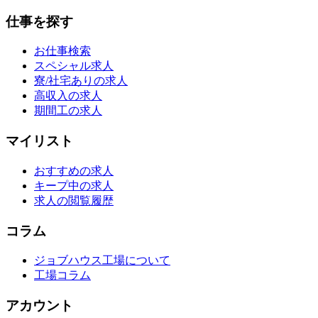
仕事を探す
お仕事検索
スペシャル求人
寮/社宅ありの求人
高収入の求人
期間工の求人
マイリスト
おすすめの求人
キープ中の求人
求人の閲覧履歴
コラム
ジョブハウス工場について
工場コラム
アカウント