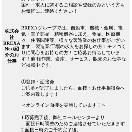
案件・求人に関するご相談や登録のみという方も
お気軽にご連絡ください！
BREXAグループでは、自動車、機械・金属、電
株式会
気・電子部品・精密機器に加え、食品、医療機
社
器、住宅関連等、様々な製造業のお仕事がござい
BREXA
ます！製造業/工場の求人をお探しの方！モノづく
Next紹
りに関心をお持ちの方！ご応募お待ちしていま
介のお
す！他.軽作業、倉庫、サービス、販売のお仕事な
仕事
ど掲載中です。
①登録・面接会
ご応募が完了しましたら、面接・お仕事相談会へ
ご案内致します！
＜オンライン面接を実施しています！＞
＝＝＝＝
1.応募完了後、弊社コールセンターより
面接日時調整のためご連絡させていただきます
2.面接日時のご予約完了後、