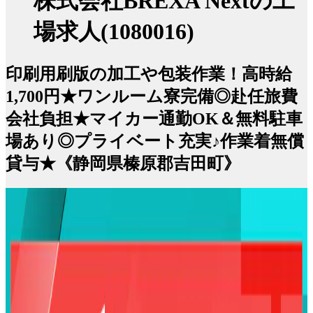
株式会社BREXA Nextの工
場求人(1080016)
印刷用刷版の加工や包装作業！高時給
1,700円★ワンルーム寮完備◎赴任旅費
会社負担★マイカー通勤OK＆無料駐車
場あり◎プライベート充実♪作業着無償
貸与★《静岡県榛原郡吉田町》