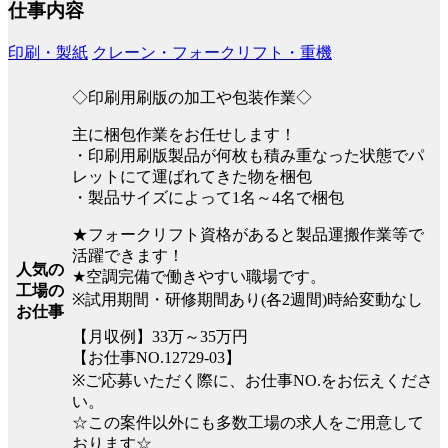
仕事内容
印刷・製紙
クレーン・フォークリフト・重機
◇印刷用刷版の加工や包装作業◇
主に梱包作業をお任せします！
・印刷用刷版製品が何枚も積み重なった状態でパ
レットにて運ばれてきた物を梱包
・製品サイズによって1名～4名で梱包
★フォークリフト資格があると製品運搬作業等で
活躍できます！
人気の
★空調完備で働きやすい職場です。
工場の
※試用期間・研修期間あり(各2週間)時給変動なし
お仕事
【月収例】33万～35万円
【お仕事NO.12729-03】
※ご応募いただく際に、お仕事NO.をお伝えくださ
い。
☆この案件以外にも多数工場の求人をご用意して
おります☆