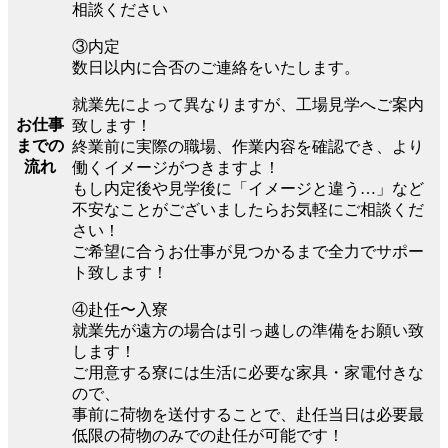
相談ください
③内定
数日以内に合否のご連絡をいたします。
就業先によって異なりますが、工場見学へご案内
お仕事
致します！
までの
終業前に実際の職場、作業内容を確認でき、より
流れ
働くイメージがつきますよ！
もし内定後や見学後に「イメージと違う…」など
不安なことがございましたらお気軽にご相談くだ
さい！
ご希望に合うお仕事が見つかるまで全力でサポー
ト致します！
④赴任〜入寮
就業先が遠方の場合は引っ越しの準備をお願い致
します！
ご用意する寮には生活に必要な家具・家電付きな
ので、
事前に荷物を送付することで、赴任当日は必要最
低限の荷物のみでの赴任が可能です！