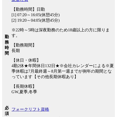
【勤務時間】日勤
[1] 07:20～16:05(休憩45分)
[2] 19:20～04:05(休憩45分)
※22時～5時は深夜勤務のため18歳以上の方に限りま
す。
勤
務
【勤務期間】
時
長期
間
【休日・休暇】
4勤2休★年間休日132日★※会社カレンダーによる※夏
季休暇は7月最終週～8月第一週までが例年の期間とな
っています【その他長期休暇あり】
【長期休暇】
GW,夏季,冬季
必
フォークリフト資格
須