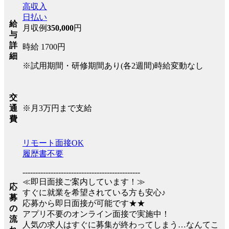
高収入
日払い
給
月収例
350,000
円
与
詳
時給 1700円
細
※試用期間・研修期間あり(各2週間)時給変動なし
交
※月3万円まで支給
通
費
リモート面接OK
履歴書不要
----------------------------------------------
≪即日面接ご案内しています！≫
応
すぐに就業を希望されている方も安心♪
募
応募から即日面接が可能です★★
の
アプリ不要のオンライン面接で実施中！
流
人気の求人はすぐに募集が終わってしまう…なんてこ