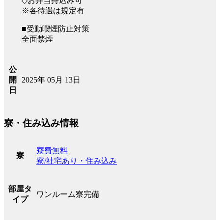
◇お弁当持込み可
※各待遇は規定有
■受動喫煙防止対策
全面禁煙
公
2025年 05月 13日
開
日
寮・住み込み情報
寮費無料
寮
寮/社宅あり・住み込み
部屋タ
ワンルーム寮完備
イプ