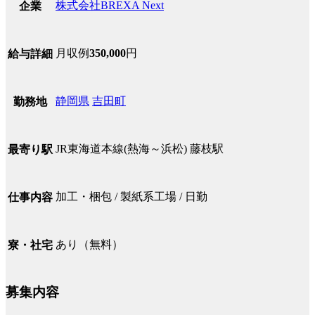
株式会社BREXA Next
企業
月収例
350,000
円
給与詳細
静岡県
吉田町
勤務地
JR東海道本線(熱海～浜松) 藤枝駅
最寄り駅
加工・梱包 / 製紙系工場 / 日勤
仕事内容
あり（無料）
寮・社宅
募集内容