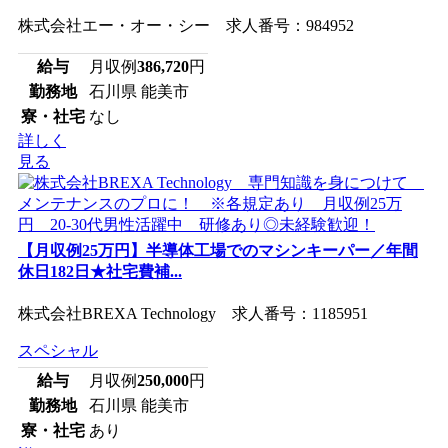
株式会社エー・オー・シー 求人番号：984952
給与
月収例
386,720
円
勤務地
石川県 能美市
寮・社宅
なし
詳しく
見る
【月収例25万円】半導体工場でのマシンキーパー／年間
休日182日★社宅費補...
株式会社BREXA Technology 求人番号：1185951
スペシャル
給与
月収例
250,000
円
勤務地
石川県 能美市
寮・社宅
あり