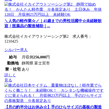
＼人気の軽作業☆／｜45歳までの男性活躍中☆未経験歓
迎！医薬品の製造補助｜...
株式会社イカイアウトソーシング第2 求人番号：
1210425
シルバー求人
給与
月収例
256,000
円
勤務地
静岡県 富士宮市
寮・社宅
あり
詳しく
見る
【月の約半分はお休み☆】手のひらサイズの基板の製造