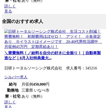
寮・社宅
あり（無料）
詳しく
見る
全国のおすすめ求人
＼寮費無料！／給料を自分の好きに全振り！｜自動車製
造など｜8月入社特典最大...
日研トータルソーシング株式会社 求人番号：345216
シルバー求人
給与
月収例
450,000
円
勤務地
三重県 いなべ市
寮・社宅
あり（無料）
詳しく
見る