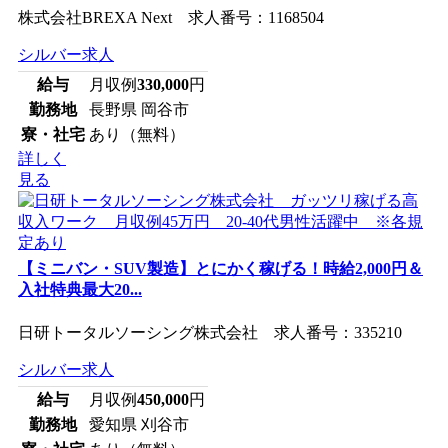
株式会社BREXA Next 求人番号：1168504
シルバー求人
給与
月収例
330,000
円
勤務地
長野県 岡谷市
寮・社宅
あり（無料）
詳しく
見る
【ミニバン・SUV製造】とにかく稼げる！時給2,000円＆
入社特典最大20...
日研トータルソーシング株式会社 求人番号：335210
シルバー求人
給与
月収例
450,000
円
勤務地
愛知県 刈谷市