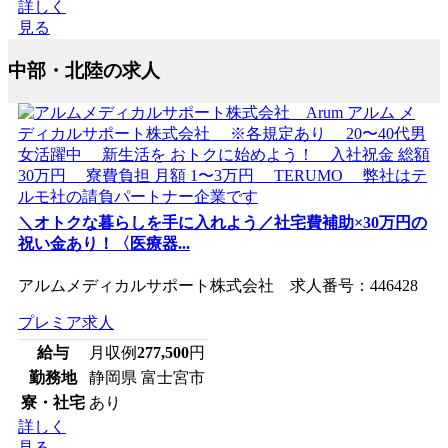
詳しく
見る
中部・北陸の求人
＼オトクな暮らしを手に入れよう／社宅費補助×30万円の
祝い金あり！〈医療器...
アルムメディカルサポート株式会社 求人番号：446428
プレミア求人
給与
月収例
277,500
円
勤務地
静岡県 富士宮市
寮・社宅
あり
詳しく
見る