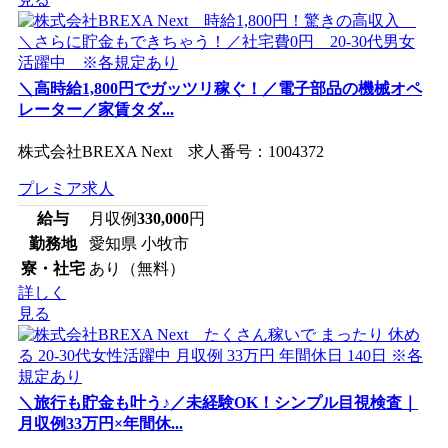
＼高時給1,800円でガッツリ稼ぐ！／電子部品の機械オペ
レーター／家賃タダ...
株式会社BREXA Next 求人番号：1004372
プレミア求人
給与
月収例
330,000
円
勤務地
愛知県 小牧市
寮・社宅
あり（無料）
詳しく
見る
＼旅行も貯金も叶う♪／未経験OK！シンプル目視検査｜
月収例33万円×年間休...