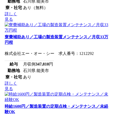
勤務地
石川県 能美市
寮・社宅
あり（無料）
詳しく
見る
寮費補助あり／工場の製造装置メンテナンス／月収33万
円程
株式会社エー・オー・シー 求人番号：1212292
給与
月収例
347,810
円
勤務地
石川県 能美市
寮・社宅
あり
詳しく
見る
時給1600円／製造装置の定期点検・メンテナンス／未経
験OK