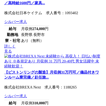
／高時給1600円／家具...
株式会社日本ケイテム 求人番号：1093402
シルバー求人
給与
月収例
274,000
円
勤務地
長野県 長野市
寮・社宅
あり（無料）
詳しく
見る
【ピストンリングの製造】月収例31万円可／備品付きワ
ンルーム寮完備／赴任旅...
株式会社BREXA Next 求人番号：1188265
シルバー求人
給与
月収例
310,000
円