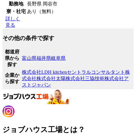
勤務地
長野県 岡谷市
寮・社宅
あり（無料）
詳しく
見る
その他の条件で探す
都道府
県から
富山県
福井県
岐阜県
探す
株式会社LDH kitchen
セントラルコンサルタント株
企業か
式会社
株式会社太陽
株式会社三協技術
株式会社ア
ら探す
ストジャパン
ジョブハウス工場とは？