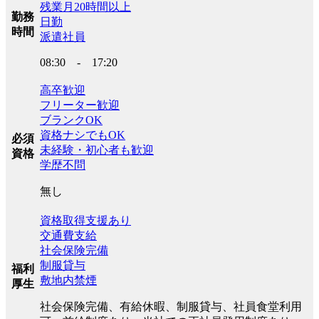
残業月20時間以上
勤務
日勤
時間
派遣社員
08:30 - 17:20
高卒歓迎
フリーター歓迎
ブランクOK
資格ナシでもOK
必須
未経験・初心者も歓迎
資格
学歴不問
無し
資格取得支援あり
交通費支給
社会保険完備
制服貸与
福利
敷地内禁煙
厚生
社会保険完備、有給休暇、制服貸与、社員食堂利用