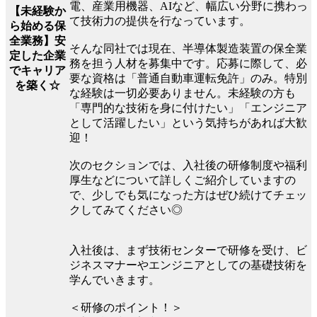
電、産業用機器、AIなど、幅広い分野に携わっ
【未経験か
て技術力の提供を行なっています。
ら始める保
全業務】安
そんな同社では現在、半導体製造装置の保全業
定した企業
務を担う人材を募集中です。応募に際して、必
でキャリア
要な資格は「普通自動車運転免許」のみ。特別
を築く☆
な経験は一切必要ありません。未経験の方も
「専門的な技術を身に付けたい」「エンジニア
として活躍したい」という気持ちがあれば大歓
迎！
次のセクションでは、入社後の研修制度や福利
厚生などについて詳しくご紹介していますの
で、少しでも気になった方はぜひ続けてチェッ
クしてみてください◎
入社後は、まず技術センターで研修を受け、ビ
ジネスマナーやエンジニアとしての基礎技術を
学んでいきます。
＜研修のポイント！＞