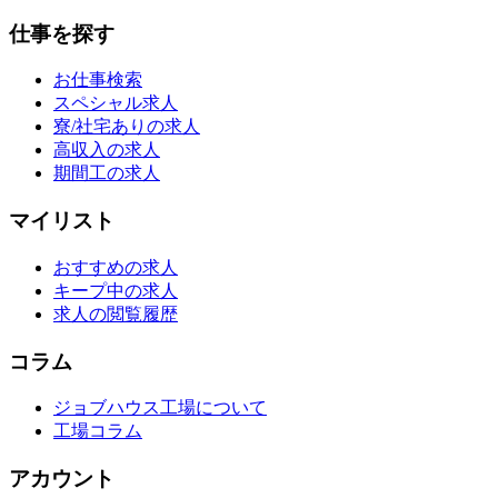
仕事を探す
お仕事検索
スペシャル求人
寮/社宅ありの求人
高収入の求人
期間工の求人
マイリスト
おすすめの求人
キープ中の求人
求人の閲覧履歴
コラム
ジョブハウス工場について
工場コラム
アカウント