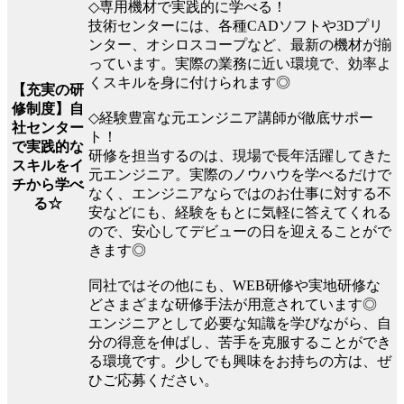
◇専用機材で実践的に学べる！
技術センターには、各種CADソフトや3Dプリ
ンター、オシロスコープなど、最新の機材が揃
っています。実際の業務に近い環境で、効率よ
くスキルを身に付けられます◎
【充実の研
修制度】自
◇経験豊富な元エンジニア講師が徹底サポー
社センター
ト！
で実践的な
研修を担当するのは、現場で長年活躍してきた
スキルをイ
元エンジニア。実際のノウハウを学べるだけで
チから学べ
なく、エンジニアならではのお仕事に対する不
る☆
安などにも、経験をもとに気軽に答えてくれる
ので、安心してデビューの日を迎えることがで
きます◎
同社ではその他にも、WEB研修や実地研修な
どさまざまな研修手法が用意されています◎
エンジニアとして必要な知識を学びながら、自
分の得意を伸ばし、苦手を克服することができ
る環境です。少しでも興味をお持ちの方は、ぜ
ひご応募ください。