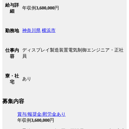
給与詳
年収例
3,600,000
円
細
神奈川県
横浜市
勤務地
ディスプレイ製造装置電気制御エンジニア・正社
仕事内
員
容
寮・社
あり
宅
募集内容
賞与/報奨金/慰労金あり
年収例
3,600,000
円