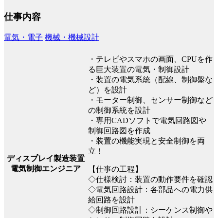
仕事内容
電気・電子
機械・機械設計
・テレビやスマホの画面、CPUを作
る巨大装置の電気・制御設計
・装置の電気系統（配線、制御盤な
ど）を設計
・モーター制御、センサー制御など
の制御系統を設計
・専用CADソフトで電気回路図や
制御回路図を作成
・装置の機能実現と安全制御を両
立！
ディスプレイ製造装置
電気制御エンジニア
【仕事の工程】
◇仕様検討：装置の動作要件を確認
◇電気回路設計：各部品への電力供
給回路を設計
◇制御回路設計：シーケンス制御や