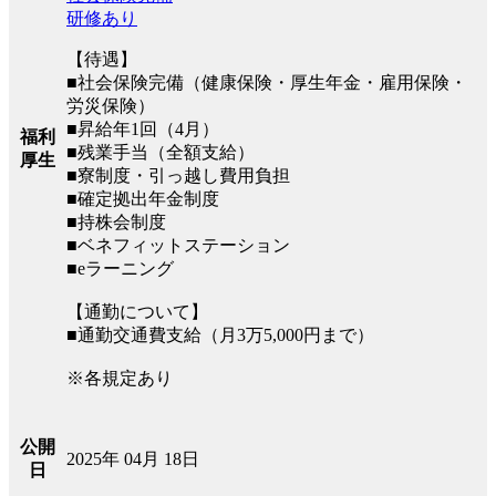
研修あり
【待遇】
■社会保険完備（健康保険・厚⽣年⾦・雇⽤保険・
労災保険）
■昇給年1回（4月）
福利
■残業手当（全額支給）
厚生
■寮制度・引っ越し費用負担
■確定拠出年金制度
■持株会制度
■ベネフィットステーション
■eラーニング
【通勤について】
■通勤交通費支給（月3万5,000円まで）
※各規定あり
公開
2025年 04月 18日
日