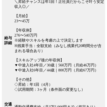
＼昇給チャンスは年1回！正社員だからこそ叶う安定
収入◎／
【月給】
23〜45万
【年収例】
276〜540万円
給与
※経験やスキルを考慮の上で決定します
詳細
※残業手当：全額支給（みなし残業代20時間分が含
まれる場合あり）
【スキルアップ後の年収例】
▼中途入社4年目／30歳｜560万円（月給46万円）
▼中途入社6年目／44歳｜800万円（月給67万円）
【その他】
◇昇給：年1回（4月）
◇試用期間：3ヶ月（条件面の変更なし）
交通
通勤交通費支給（月3万5,000円まで／規定あり）