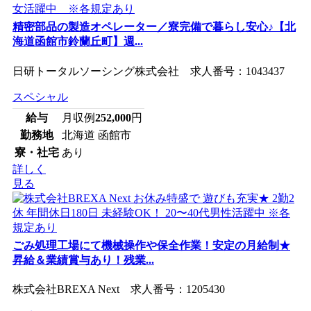
精密部品の製造オペレーター／寮完備で暮らし安心♪【北
海道函館市鈴蘭丘町】週...
日研トータルソーシング株式会社 求人番号：1043437
スペシャル
給与
月収例
252,000
円
勤務地
北海道 函館市
寮・社宅
あり
詳しく
見る
ごみ処理工場にて機械操作や保全作業！安定の月給制★
昇給＆業績賞与あり！残業...
株式会社BREXA Next 求人番号：1205430