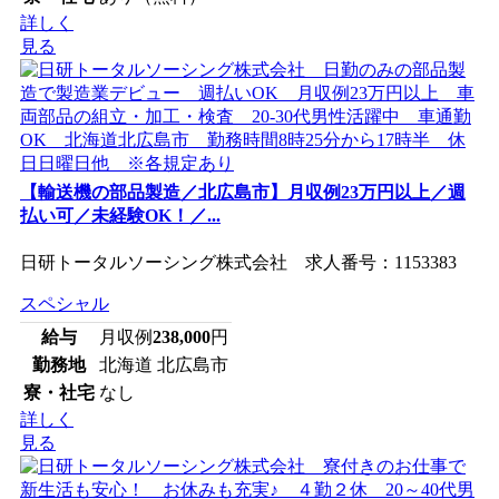
詳しく
見る
【輸送機の部品製造／北広島市】月収例23万円以上／週
払い可／未経験OK！／...
日研トータルソーシング株式会社 求人番号：1153383
スペシャル
給与
月収例
238,000
円
勤務地
北海道 北広島市
寮・社宅
なし
詳しく
見る