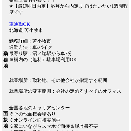
★【最短即日内定】応募から内定まではだいたい1週間程
度です
車通勤OK
北海道 苫小牧市
勤務詳細：苫小牧市
通勤方法：車/バイク
最寄り駅：沼ノ端駅から車7分
勤
※構内の（無料）駐車場利用OK
務
地
就業場所：勤務地、その他会社が指定する範囲
就業場所の変更範囲：会社の定めるすべてのオフィス
全国各地のキャリアセンター
面
※その他面接会場あり
接
※オンライン面接実施中
地
※家にいながらスマホで面接＆履歴書不要