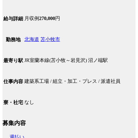
月収例
270,000
円
給与詳細
北海道
苫小牧市
勤務地
JR室蘭本線(苫小牧～岩見沢) 沼ノ端駅
最寄り駅
建築系工場 / 組立・加工・プレス / 派遣社員
仕事内容
なし
寮・社宅
募集内容
週払い