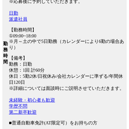
※応募後に予約していただきます。
日勤
派遣社員
【勤務時間】
①09:00~18:00
※月～土の中で5日勤務（カレンダーにより6勤の場合あ
勤
り）
務
時
【備考】
間
勤務：日勤
休憩：1回 計60分
休日：5勤2休/日祝休み/会社カレンダーに準ずる/年間休
日120日
※詳細については面談時にご説明させていただきます。
未経験・初心者も歓迎
学歴不問
第二新卒歓迎
■普通自動車免許(AT限定可）をお持ちの方