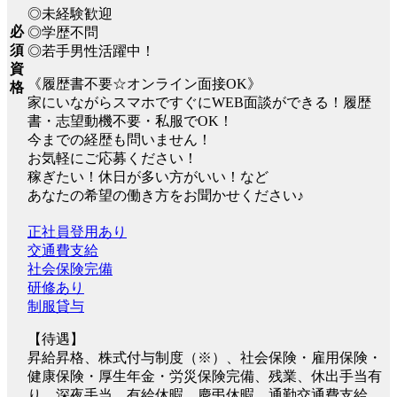
◎未経験歓迎
必
◎学歴不問
須
◎若手男性活躍中！
資
《履歴書不要☆オンライン面接OK》
格
家にいながらスマホですぐにWEB面談ができる！履歴
書・志望動機不要・私服でOK！
今までの経歴も問いません！
お気軽にご応募ください！
稼ぎたい！休日が多い方がいい！など
あなたの希望の働き方をお聞かせください♪
正社員登用あり
交通費支給
社会保険完備
研修あり
制服貸与
【待遇】
昇給昇格、株式付与制度（※）、社会保険・雇用保険・
健康保険・厚生年金・労災保険完備、残業、休出手当有
り、深夜手当、有給休暇、慶弔休暇、通勤交通費支給、