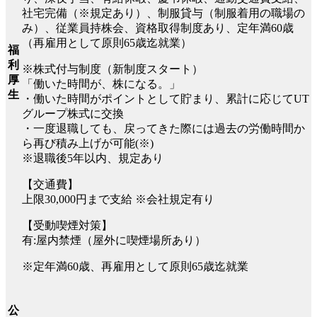
社宅完備（※規定あり）、制服貸与（制服着用の職場の
み）、従業員持株会、資格取得制度あり、定年満60歳
（再雇用として原則65歳迄就業）
福
利
※株式付与制度（新制度スタート）
厚
「働いた時間が、株になる。」
生
・働いた時間がポイントとして貯まり、累計に応じてUT
グループ株式に交換
・一度退職しても、戻ってきた際には過去の労働時間か
ら再び積み上げが可能(※)
※退職後5年以内、規定あり
【交通費】
上限30,000円まで支給 ※会社規定有り
【受動喫煙対策】
有:屋内禁煙（屋外に喫煙場所あり）
※定年満60歳、再雇用として原則65歳迄就業
公