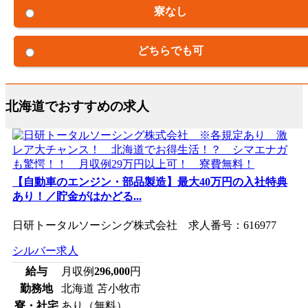
寮なし
どちらでも可
北海道でおすすめの求人
【自動車のエンジン・部品製造】最大40万円の入社特典
あり！／貯金がはかどる...
日研トータルソーシング株式会社 求人番号：616977
シルバー求人
給与
月収例
296,000
円
勤務地
北海道 苫小牧市
寮・社宅
あり（無料）