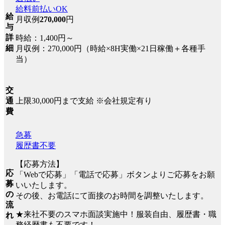
給料前払いOK
給
月収例
270,000
円
与
詳
時給：1,400円～
細
月収例：270,000円（時給×8H実働×21日稼働＋各種手
当）
交
上限30,000円まで支給 ※会社規定有り
通
費
急募
履歴書不要
【応募方法】
応
「Webで応募」「電話で応募」ボタンよりご応募をお願
募
いいたします。
の
その後、お電話にて面接のお時間を調整いたします。
流
★来社不要のスマホ面談実施中！服装自由、履歴書・職
れ
務経歴書も不要です！