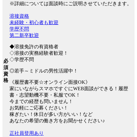
※詳細については面談時にご説明させていただきます。
溶接資格
未経験・初心者も歓迎
学歴不問
第二新卒歓迎
◆溶接免許の有資格者
◇溶接の実務経験者歓迎！
◇学歴不問
必
須
◎若手～ミドルの男性活躍中！
資
格
《履歴書不要☆オンライン面接OK》
家にいながらスマホですぐにWEB面談ができる！履歴
書・志望動機不要・私服でOK！
今までの経歴も問いません！
お気軽にご応募ください！
稼ぎたい！休日が多い方がいい！など
あなたの希望の働き方をお聞かせください♪
正社員登用あり