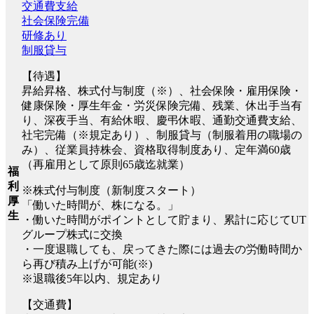
交通費支給
社会保険完備
研修あり
制服貸与
【待遇】
昇給昇格、株式付与制度（※）、社会保険・雇用保険・
健康保険・厚生年金・労災保険完備、残業、休出手当有
り、深夜手当、有給休暇、慶弔休暇、通勤交通費支給、
社宅完備（※規定あり）、制服貸与（制服着用の職場の
み）、従業員持株会、資格取得制度あり、定年満60歳
（再雇用として原則65歳迄就業）
福
利
※株式付与制度（新制度スタート）
厚
「働いた時間が、株になる。」
生
・働いた時間がポイントとして貯まり、累計に応じてUT
グループ株式に交換
・一度退職しても、戻ってきた際には過去の労働時間か
ら再び積み上げが可能(※)
※退職後5年以内、規定あり
【交通費】