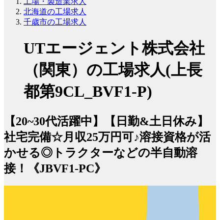
工場・製造業求人
北海道の工場求人
千歳市の工場求人
UTエージェント株式会社
（関東）の工場求人(上長
都第9CL_BVF1-P)
【20~30代活躍中】【日勤&土日休み】
社宅完備☆月収25万円可♪溶接資格が活
かせる◎トラクターなどの半自動溶
接！《JBVF1-PC》