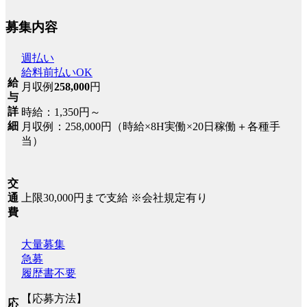
募集内容
週払い
給料前払いOK
給
月収例
258,000
円
与
詳
時給：1,350円～
細
月収例：258,000円（時給×8H実働×20日稼働＋各種手
当）
交
上限30,000円まで支給 ※会社規定有り
通
費
大量募集
急募
履歴書不要
【応募方法】
応