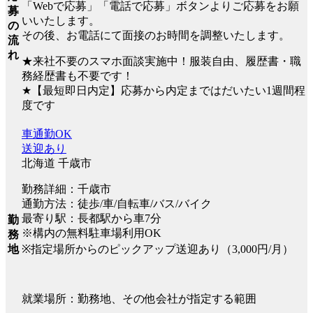
「Webで応募」「電話で応募」ボタンよりご応募をお願
募
いいたします。
の
その後、お電話にて面接のお時間を調整いたします。
流
れ
★来社不要のスマホ面談実施中！服装自由、履歴書・職
務経歴書も不要です！
★【最短即日内定】応募から内定まではだいたい1週間程
度です
車通勤OK
送迎あり
北海道 千歳市
勤務詳細：千歳市
通勤方法：徒歩/車/自転車/バス/バイク
最寄り駅：長都駅から車7分
勤
※構内の無料駐車場利用OK
務
※指定場所からのピックアップ送迎あり（3,000円/月）
地
就業場所：勤務地、その他会社が指定する範囲