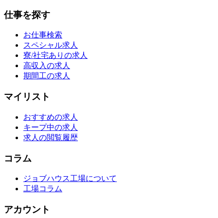
仕事を探す
お仕事検索
スペシャル求人
寮/社宅ありの求人
高収入の求人
期間工の求人
マイリスト
おすすめの求人
キープ中の求人
求人の閲覧履歴
コラム
ジョブハウス工場について
工場コラム
アカウント