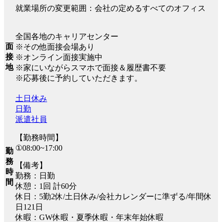
就業場所の変更範囲：会社の定めるすべてのオフィス
全国各地のキャリアセンター
面
※その他面接会場あり
接
※オンライン面接実施中
地
※家にいながらスマホで面接＆履歴書不要
※応募後に予約していただきます。
土日休み
日勤
派遣社員
【勤務時間】
①08:00~17:00
勤
務
【備考】
時
勤務：日勤
間
休憩：1回 計60分
休日：5勤2休/土日休み/会社カレンダーに準ずる/年間休
日121日
休暇：GW休暇・夏季休暇・年末年始休暇