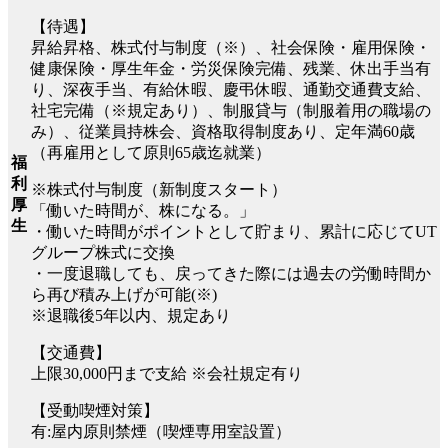
【待遇】
昇給昇格、株式付与制度（※）、社会保険・雇用保険・
健康保険・厚生年金・労災保険完備、残業、休出手当有
り、深夜手当、有給休暇、慶弔休暇、通勤交通費支給、
社宅完備（※規定あり）、制服貸与（制服着用の職場の
み）、従業員持株会、資格取得制度あり、定年満60歳
（再雇用として原則65歳迄就業）
福
利
※株式付与制度（新制度スタート）
厚
「働いた時間が、株になる。」
生
・働いた時間がポイントとして貯まり、累計に応じてUT
グループ株式に交換
・一度退職しても、戻ってきた際には過去の労働時間か
ら再び積み上げが可能(※)
※退職後5年以内、規定あり
【交通費】
上限30,000円まで支給 ※会社規定有り
【受動喫煙対策】
有:屋内原則禁煙（喫煙専用室設置）