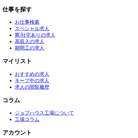
仕事を探す
お仕事検索
スペシャル求人
寮/社宅ありの求人
高収入の求人
期間工の求人
マイリスト
おすすめの求人
キープ中の求人
求人の閲覧履歴
コラム
ジョブハウス工場について
工場コラム
アカウント