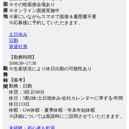
面
※その他面接会場あり
接
※オンライン面接実施中
地
※家にいながらスマホで面接＆履歴書不要
※応募後に予約していただきます。
土日休み
日勤
派遣社員
【勤務時間】
①08:30~17:30
勤
※生産状況により休日出勤の可能性あり
務
【備考】
時
勤務：日勤
間
休憩：3回 計60分
休日：5勤2休/土日祝休み/会社カレンダーに準ずる/年間
休日133日
休暇：GW休暇・夏季休暇・年末年始休暇
※詳細については面談時にご説明させていただきます。
未経験・初心者も歓迎