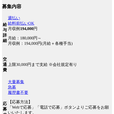
募集内容
週払い
給料前払いOK
給
月収例
194,000
円
与
詳
月給：180,000円～
細
月収例：194,000円(月給＋各種手当)
交
上限30,000円まで支給 ※会社規定有り
通
費
大量募集
急募
履歴書不要
【応募方法】
応
「Webで応募」「電話で応募」ボタンよりご応募をお願
募
いいたします。