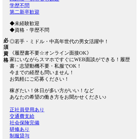
学歴不問
第二新卒歓迎
◆未経験歓迎
◆資格・学歴不問
必
◎若手・ミドル・中高年世代の男女活躍中！
須
《履歴書不要☆オンライン面接OK》
資
家にいながらスマホですぐにWEB面談ができる！履歴
格
書・志望動機不要・私服でOK！
今までの経歴も問いません！
お気軽にご応募ください！
稼ぎたい！休日が多い方がいい！など
あなたの希望の働き方をお聞かせください♪
正社員登用あり
交通費支給
社会保険完備
研修あり
制服貸与