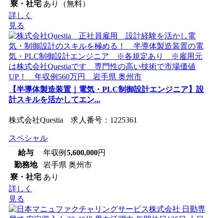
寮・社宅
あり（無料）
詳しく
見る
【半導体製造装置｜電気・PLC制御設計エンジニア】設
計スキルを活かしてエン...
株式会社Questia 求人番号：1225361
スペシャル
給与
年収例
5,600,000
円
勤務地
岩手県 奥州市
寮・社宅
あり
詳しく
見る