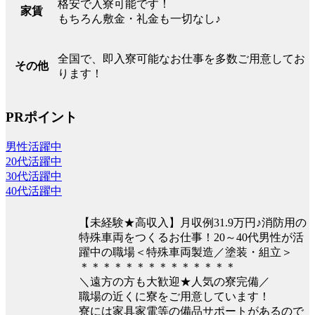
格安で入寮可能です！
家賃
もちろん敷金・礼金も一切なし♪
全国で、即入寮可能なお仕事を多数ご用意してお
その他
ります！
PRポイント
男性活躍中
20代活躍中
30代活躍中
40代活躍中
【未経験★高収入】月収例31.9万円♪消防用の
特殊車両をつくるお仕事！20～40代男性が活
躍中の職場＜特殊車両製造／塗装・組立＞
＊＊＊＊＊＊＊＊＊＊＊＊＊＊
＼遠方の方も大歓迎★人気の寮完備／
職場の近くに寮をご用意しています！
寮には家具家電等の備品サポートがあるので