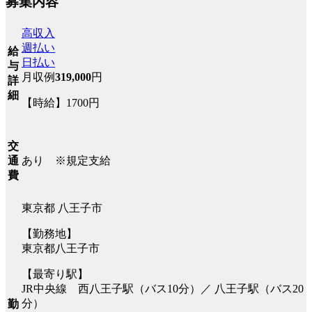
募集内容
高収入
週払い
給
日払い
与
月収例
319,000
円
詳
細
【時給】1700円
交
あり ※規定支給
通
費
東京都 八王子市
【勤務地】
東京都八王子市
【最寄り駅】
JR中央線 西八王子駅（バス10分）／ 八王子駅（バス20
分）
勤