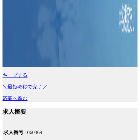
キープする
＼最短45秒で完了／
応募へ進む
求人概要
求人番号
1060369