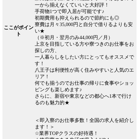
一から揃えなくていいと大好評！
手荷物1つで即入居が可能です♪
初期費用も抑えられるので節約にも◎
寮費は月々35,000円と自分で借りるよりも安
ここがポイン
い★
ト
（※初月・翌月のみ44,000円／月）
上京を目指している方や寮つきのお仕事をお
探しの方、
一人暮らしをしたい方にとってもオススメで
す！
八王子は利便性が高く住みやすいと人気のエ
リア！
何でも揃うのでお仕事の帰りに食事やショッ
ピングも楽しめます♪
さらに、新宿や東京などの都心へ1本で行け
るのも魅力的★
＜即入寮のお仕事多数！全国の求人を紹介し
ます！＞
☆業界TOPクラスの好待遇！