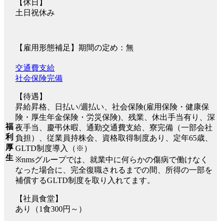
【休日】
土日祝休み
【雇用形態補足】期間の定め：無
交通費支給
社会保険完備
【待遇】
昇給昇格、日払い/週払い、社会保険(雇用保険・健康保
険・厚生年金保険・労災保険)、残業、休出手当有り、深
福
夜手当、慶弔休暇、通勤交通費支給、寮完備（一部会社
利
負担）、従業員持株会、資格取得制度あり、定年65歳、
厚
GLTD制度導入（※）
生
※nmsグループでは、就業中に何らかの傷病で働けなく
なった場合に、完全復職されるまでの間、所得の一部を
補償するGLTD制度を取り入れてます。
【社員食堂】
あり（1食300円～）