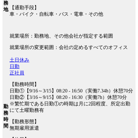
務
【通勤手段】
地
車・バイク・自転車・バス・電車・その他
就業場所：勤務地、その他会社が指定する範囲
就業場所の変更範囲：会社の定めるすべてのオフィス
土日休み
日勤
正社員
【勤務時間】
日勤①【9/16～3/15】08:20 - 16:50（実働7.34h）休憩70分
日勤②【3/16～9/15】08:20 - 16:30（実働7h）休憩70分
※繁忙期である日勤①の時期は月に2回程度、所定出勤
勤
にて土曜勤務有
務
時
【勤務形態】
間
無期雇用派遣