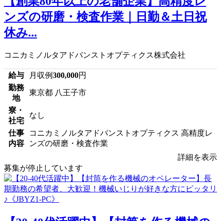
【創業80年以上の老舗企業】高精度レ
ンズの研磨・検査作業｜日勤＆土日祝
休み...
コニカミノルタアドバンストオプティクス株式会社
給与
月収例
300,000
円
勤務
東京都 八王子市
地
寮・
なし
社宅
仕事
コニカミノルタアドバンストオプティクス 高精度レ
内容
ンズの研磨・検査作業
詳細を表示
募集が停止しています