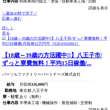
仕事内容
特殊車両の組立・塗装 / 自動車系工場 / 日勤
詳細を表示
＼最短45秒で完了／
応募へ進む
詳しく
見る
【18歳～39歳の方活躍中!!】八王子市/
ずっと寮費無料！平均15日稼働/...
パーソルファクトリーパートナーズ株式会社
給与
月収例
326,000
円
勤務地
東京都 八王子市
寮・社宅
あり（無料）
仕事内容
半導体工場 / 機械操作・製造補助 / 交替制
詳細を表示