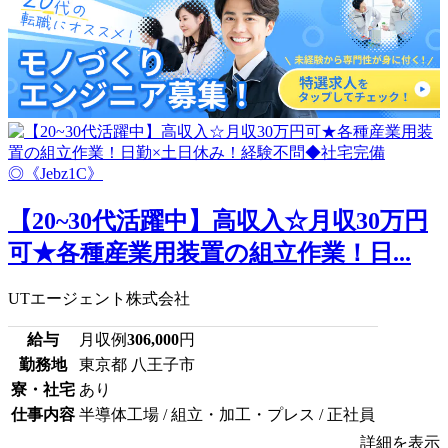
【20~30代活躍中】高収入☆月収30万円
可★各種産業用装置の組立作業！日...
UTエージェント株式会社
給与
月収例
306,000
円
勤務地
東京都 八王子市
寮・社宅
あり
仕事内容
半導体工場 / 組立・加工・プレス / 正社員
詳細を表示