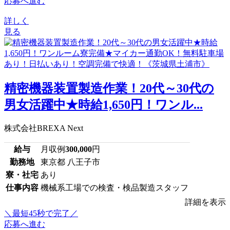
応募へ進む
詳しく
見る
精密機器装置製造作業！20代～30代の
男女活躍中★時給1,650円！ワンル...
株式会社BREXA Next
給与
月収例
300,000
円
勤務地
東京都 八王子市
寮・社宅
あり
仕事内容
機械系工場での検査・検品製造スタッフ
詳細を表示
＼最短45秒で完了／
応募へ進む