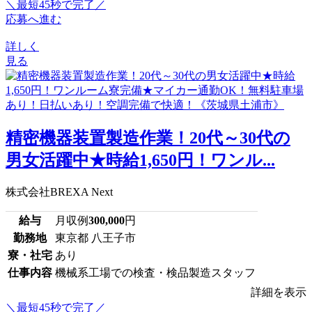
＼最短45秒で完了／
応募へ進む
詳しく
見る
精密機器装置製造作業！20代～30代の
男女活躍中★時給1,650円！ワンル...
株式会社BREXA Next
給与
月収例
300,000
円
勤務地
東京都 八王子市
寮・社宅
あり
仕事内容
機械系工場での検査・検品製造スタッフ
詳細を表示
＼最短45秒で完了／