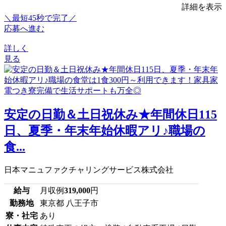
詳細を表示
＼最短45秒で完了／
応募へ進む
詳しく
見る
安定の日勤＆土日祝休み★年間休日115
日、夏季・年末年始休暇アリ♪職場の
食...
日本マニュファクチャリングサービス株式会社
給与
月収例
319,000
円
勤務地
東京都 八王子市
寮・社宅
あり