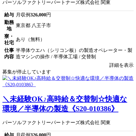
パーソルファクトリーパートナーズ株式会社 関東
給与
月収例
326,000
円
勤務
東京都 八王子市
地
寮・
あり（無料）
社宅
仕事
半導体ウエハ（シリコン板）の製造オペレーター・製
内容
造マシンの操作 / 半導体工場 / 交替制
詳細を表示
募集が停止しています
＼未経験OK♪高時給＆交替制☆快適な
環境／半導体の製造《S20-010386》
パーソルファクトリーパートナーズ株式会社 関東
給与
月収例
326,000
円