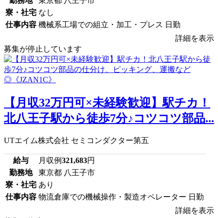
勤務地
東京都 八王子市
寮・社宅
なし
仕事内容
機械系工場での組立・加工・プレス 日勤
詳細を表示
募集が停止しています
【月収32万円可×未経験歓迎】駅チカ！
北八王子駅から徒歩7分♪コツコツ部品...
UTエイム株式会社 セミコンダクター第五
給与
月収例
321,683
円
勤務地
東京都 八王子市
寮・社宅
あり
仕事内容
物流倉庫での機械操作・製造オペレーター 日勤
詳細を表示