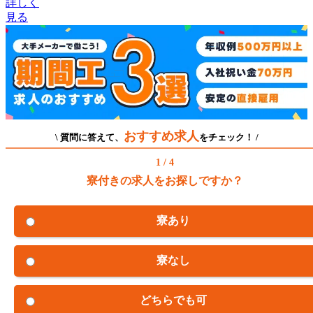
詳しく
見る
おすすめ求人
\ 質問に答えて、
をチェック！ /
1 / 4
寮付きの求人をお探しですか？
寮あり
寮なし
どちらでも可