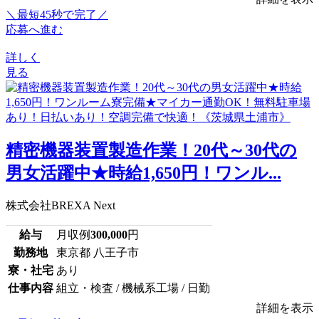
＼最短45秒で完了／
応募へ進む
詳しく
見る
精密機器装置製造作業！20代～30代の
男女活躍中★時給1,650円！ワンル...
株式会社BREXA Next
給与
月収例
300,000
円
勤務地
東京都 八王子市
寮・社宅
あり
仕事内容
組立・検査 / 機械系工場 / 日勤
詳細を表示