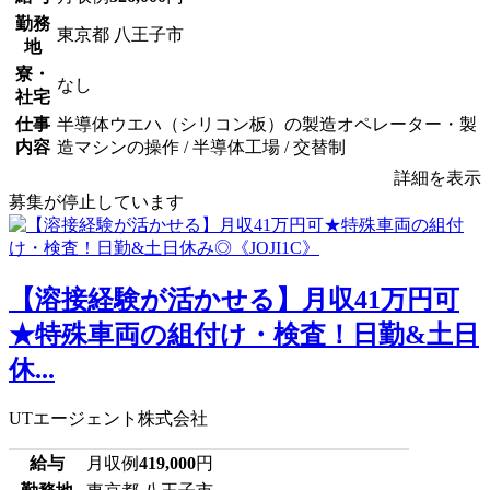
勤務
東京都 八王子市
地
寮・
なし
社宅
仕事
半導体ウエハ（シリコン板）の製造オペレーター・製
内容
造マシンの操作 / 半導体工場 / 交替制
詳細を表示
募集が停止しています
【溶接経験が活かせる】月収41万円可
★特殊車両の組付け・検査！日勤&土日
休...
UTエージェント株式会社
給与
月収例
419,000
円