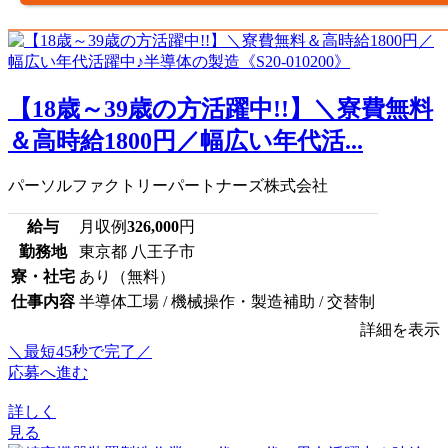
【18歳～39歳の方活躍中!!】＼寮費無料
＆高時給1800円／幅広い年代活...
パーソルファクトリーパートナーズ株式会社
給与
月収例
326,000
円
勤務地
東京都 八王子市
寮・社宅
あり（無料）
仕事内容
半導体工場 / 機械操作・製造補助 / 交替制
詳細を表示
＼最短45秒で完了／
応募へ進む
詳しく
見る