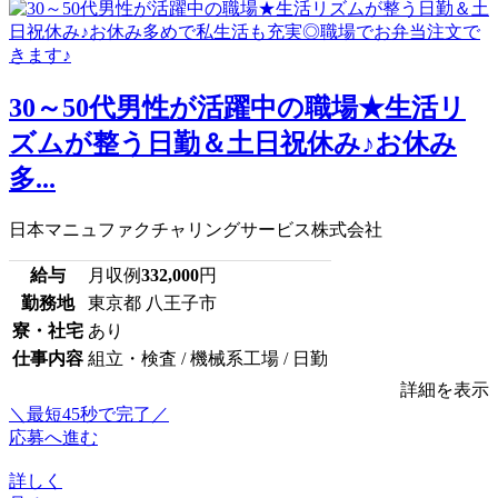
30～50代男性が活躍中の職場★生活リ
ズムが整う日勤＆土日祝休み♪お休み
多...
日本マニュファクチャリングサービス株式会社
給与
月収例
332,000
円
勤務地
東京都 八王子市
寮・社宅
あり
仕事内容
組立・検査 / 機械系工場 / 日勤
詳細を表示
＼最短45秒で完了／
応募へ進む
詳しく