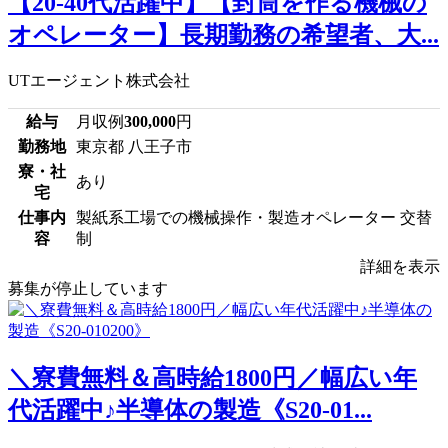
【20-40代活躍中】【封筒を作る機械の
オペレーター】長期勤務の希望者、大...
UTエージェント株式会社
給与
月収例
300,000
円
勤務地
東京都 八王子市
寮・社
あり
宅
仕事内
製紙系工場での機械操作・製造オペレーター 交替
容
制
詳細を表示
募集が停止しています
＼寮費無料＆高時給1800円／幅広い年
代活躍中♪半導体の製造《S20-01...