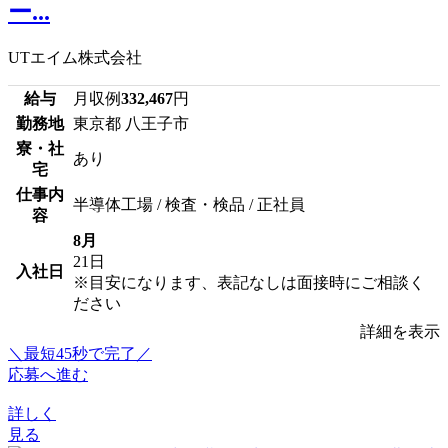
ー...
UTエイム株式会社
給与
月収例
332,467
円
勤務地
東京都 八王子市
寮・社
あり
宅
仕事内
半導体工場 / 検査・検品 / 正社員
容
8月
21日
入社日
※目安になります、表記なしは面接時にご相談く
ださい
詳細を表示
＼最短45秒で完了／
応募へ進む
詳しく
見る