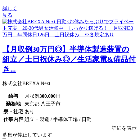
詳しく
見る
【月収例30万円◎】半導体製造装置の
組立／土日祝休み◎／生活家電&備品付
き...
株式会社BREXA Next
給与
月収例
300,000
円
勤務地
東京都 八王子市
寮・社宅
あり
仕事内容
組立・製造 / 半導体工場 / 日勤
詳細を表示
募集が停止しています