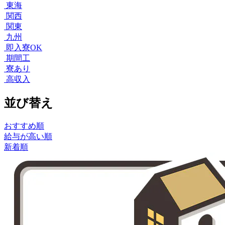
東海
関西
関東
九州
即入寮OK
期間工
寮あり
高収入
並び替え
おすすめ順
給与が高い順
新着順