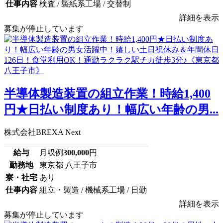
仕事内容
検査 / 製紙系工場 / 交替制
詳細を表示
募集が停止しています
半導体製造装置の組立作業！時給1,400
円★日払い制度あり！幅広い年齢の男...
株式会社BREXA Next
給与
月収例
300,000
円
勤務地
東京都 八王子市
寮・社宅
あり
仕事内容
組立・製造 / 機械系工場 / 日勤
詳細を表示
募集が停止しています