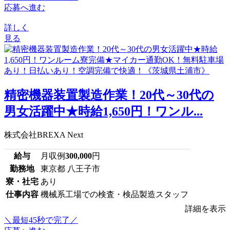
応募へ進む
詳しく
見る
精密機器装置製造作業！20代～30代の
男女活躍中★時給1,650円！ワンル...
株式会社BREXA Next
給与
月収例
300,000
円
勤務地
東京都 八王子市
寮・社宅
あり
仕事内容
機械系工場での検査・検品製造スタッフ
詳細を表示
＼最短45秒で完了／