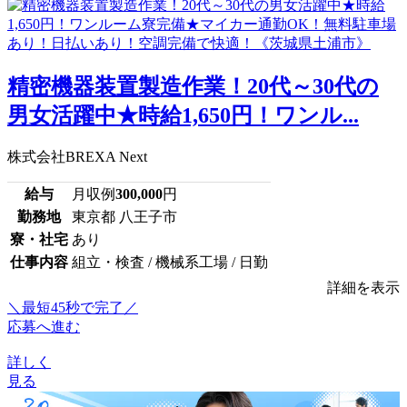
精密機器装置製造作業！20代～30代の
男女活躍中★時給1,650円！ワンル...
株式会社BREXA Next
給与
月収例
300,000
円
勤務地
東京都 八王子市
寮・社宅
あり
仕事内容
組立・検査 / 機械系工場 / 日勤
詳細を表示
＼最短45秒で完了／
応募へ進む
詳しく
見る