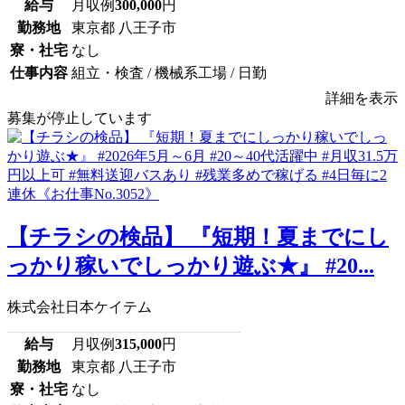
給与
月収例
300,000
円
勤務地
東京都 八王子市
寮・社宅
なし
仕事内容
組立・検査 / 機械系工場 / 日勤
詳細を表示
募集が停止しています
【チラシの検品】 『短期！夏までにし
っかり稼いでしっかり遊ぶ★』 #20...
株式会社日本ケイテム
給与
月収例
315,000
円
勤務地
東京都 八王子市
寮・社宅
なし