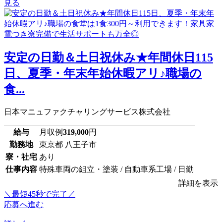
見る
安定の日勤＆土日祝休み★年間休日115
日、夏季・年末年始休暇アリ♪職場の
食...
日本マニュファクチャリングサービス株式会社
給与
月収例
319,000
円
勤務地
東京都 八王子市
寮・社宅
あり
仕事内容
特殊車両の組立・塗装 / 自動車系工場 / 日勤
詳細を表示
＼最短45秒で完了／
応募へ進む