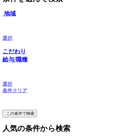
地域
選択
こだわり
給与/職種
選択
条件クリア
この条件で検索
人気の条件から検索