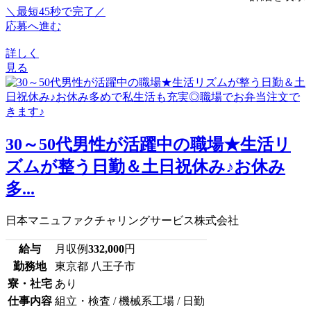
＼最短45秒で完了／
応募へ進む
詳しく
見る
30～50代男性が活躍中の職場★生活リ
ズムが整う日勤＆土日祝休み♪お休み
多...
日本マニュファクチャリングサービス株式会社
給与
月収例
332,000
円
勤務地
東京都 八王子市
寮・社宅
あり
仕事内容
組立・検査 / 機械系工場 / 日勤