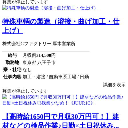
募集が停止しています
特殊車輌の製造（溶接・曲げ加工・仕
上げ）
株式会社Gファクトリー 厚木営業所
給与
月収例
314,500
円
勤務地
東京都 八王子市
寮・社宅
なし
仕事内容
加工・溶接 / 自動車系工場 / 日勤
詳細を表示
募集が停止しています
【高時給1650円で月収30万円可！】建
材などの検品作業♪日勤×土日祝休み...