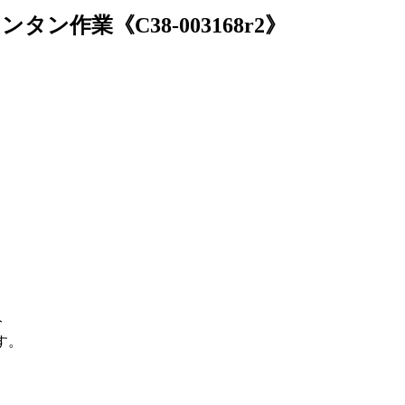
作業《C38-003168r2》
分
す。