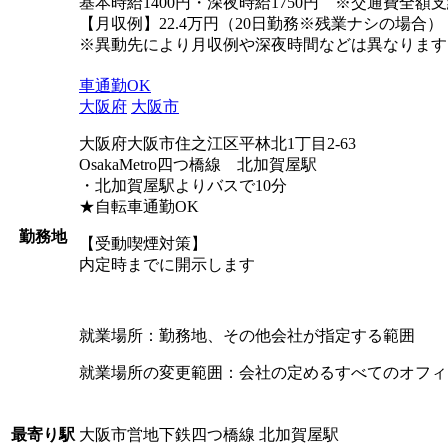
基本時給1400円・深夜時給1750円 ※交通費全額
【月収例】22.4万円（20日勤務※残業ナシの場合）
※異動先により月収例や深夜時間などは異なります
車通勤OK
大阪府
大阪市
大阪府大阪市住之江区平林北1丁目2-63
OsakaMetro四つ橋線 北加賀屋駅
・北加賀屋駅よりバスで10分
★自転車通勤OK
勤務地
【受動喫煙対策】
内定時までに開示します
就業場所：勤務地、その他会社が指定する範囲
就業場所の変更範囲：会社の定めるすべてのオフィ
大阪市営地下鉄四つ橋線 北加賀屋駅
最寄り駅