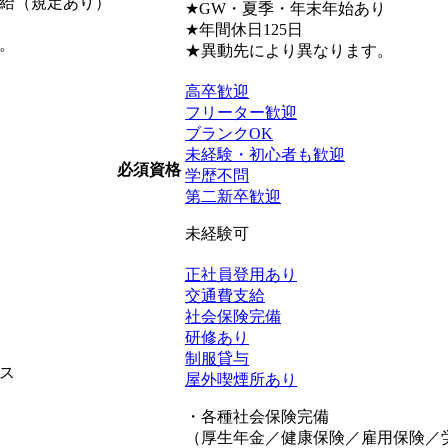
支給（規定あり）
★GW・夏季・年末年始あり
★年間休日125日
。
★異動先により異なります。
高卒歓迎
フリーター歓迎
ブランクOK
未経験・初心者も歓迎
必須資格
学歴不問
第二新卒歓迎
未経験可
正社員登用あり
交通費支給
社会保険完備
研修あり
制服貸与
ス
屋外喫煙所あり
・各種社会保険完備
（厚生年金／健康保険／雇用保険／