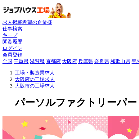
求人掲載希望の企業様
仕事検索
キープ
閲覧履歴
ログイン
会員登録
全国
三重県
滋賀県
京都府
大阪府
兵庫県
奈良県
和歌山県
寮
工場・製造業求人
大阪府の工場求人
大阪市の工場求人
パーソルファクトリーパートナ