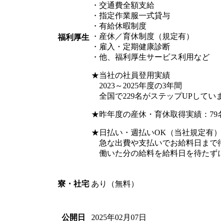
・交通費全額支給
・指定作業服一式貸与
・有給休暇制度
・産休／育休制度（規定有）
福利厚生
・雇入・定期健康診断
・他、福利厚生サービス利用など
★当社の社員登用実績
2023～2025年度の3年間
全国で229名がステップUPしていま
★昨年度の産休・育休取得実績：79名
★日払い・週払いOK（当社規定有
急な出費や支払いでお給料日まで
働いた分の給料を給料日を待たず
あり（無料）
寮・社宅
2025年02月07日
公開日