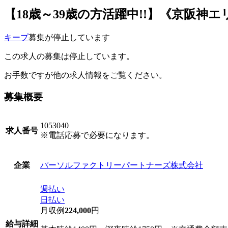
【18歳～39歳の方活躍中!!】《京阪神エ
キープ
募集が停止しています
この求人の募集は停止しています。
お手数ですが他の求人情報をご覧ください。
募集概要
1053040
求人番号
※電話応募で必要になります。
パーソルファクトリーパートナーズ株式会社
企業
週払い
日払い
月収例
224,000
円
給与詳細