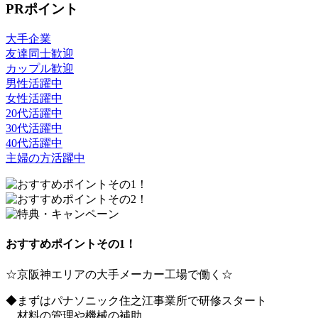
PRポイント
大手企業
友達同士歓迎
カップル歓迎
男性活躍中
女性活躍中
20代活躍中
30代活躍中
40代活躍中
主婦の方活躍中
おすすめポイントその1！
☆京阪神エリアの大手メーカー工場で働く☆
◆まずはパナソニック住之江事業所で研修スタート
材料の管理や機械の補助、