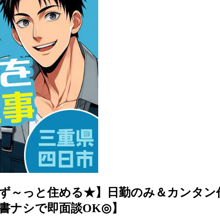
ず～っと住める★】日勤のみ＆カンタン作
書ナシで即面談OK◎】