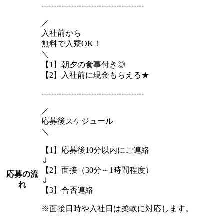
-----------------------------------------
／
入社前から
無料で入寮OK！
＼
【1】朝夕の食事付き◎
【2】入社前に現金もらえる★
-----------------------------------------
／
応募後スケジュール
＼
【1】応募後10分以内にご連絡
⇓
【2】面接（30分～1時間程度）
応募の流
⇓
れ
【3】合否連絡
※面接日時や入社日は柔軟に対応します。