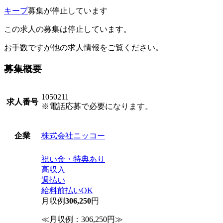
キープ
募集が停止しています
この求人の募集は停止しています。
お手数ですが他の求人情報をご覧ください。
募集概要
1050211
求人番号
※電話応募で必要になります。
株式会社ニッコー
企業
祝い金・特典あり
高収入
週払い
給料前払いOK
月収例
306,250
円
≪月収例：306,250円≫