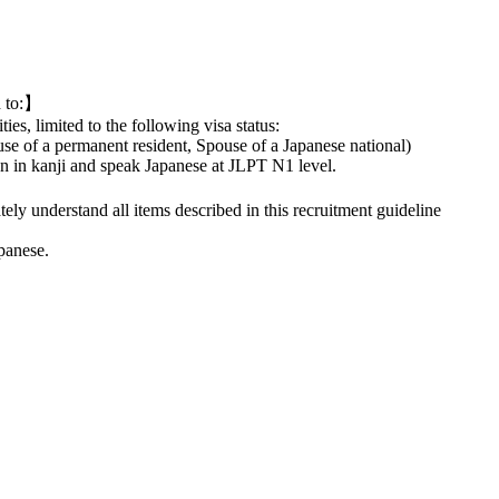
d to:】
ies, limited to the following visa status:
se of a permanent resident, Spouse of a Japanese national)
n in kanji and speak Japanese at JLPT N1 level.
ely understand all items described in this recruitment guideline
panese.