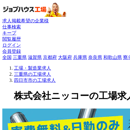
求人掲載希望の企業様
仕事検索
キープ
閲覧履歴
ログイン
会員登録
全国
三重県
滋賀県
京都府
大阪府
兵庫県
奈良県
和歌山県
寮
工場・製造業求人
三重県の工場求人
四日市市の工場求人
株式会社ニッコーの工場求人(1