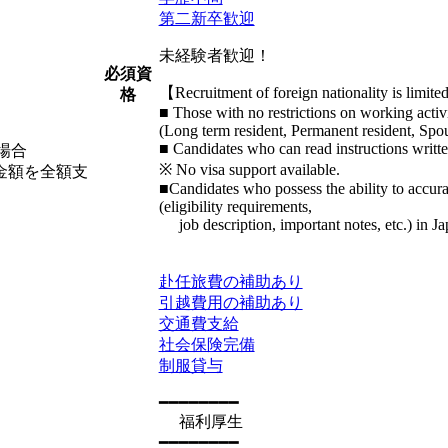
第二新卒歓迎
未経験者歓迎！
必須資
【Recruitment of foreign nationality is limite
格
■ Those with no restrictions on working activit
(Long term resident, Permanent resident, Spou
■ Candidates who can read instructions writte
場合
※ No visa support available.
の金額を全額支
■Candidates who possess the ability to accurat
(eligibility requirements,
job description, important notes, etc.) in Ja
赴任旅費の補助あり
引越費用の補助あり
交通費支給
社会保険完備
制服貸与
━━━━━━━━
福利厚生
━━━━━━━━