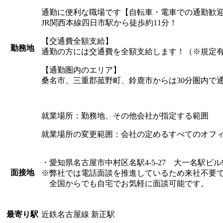
通勤に便利な職場です【自転車・電車での通勤歓
JR関西本線四日市駅から徒歩約11分！
【交通費全額支給】
勤務地
通勤の方には交通費を全額支給します！（※規定
【通勤圏内のエリア】
桑名市、三重郡菰野町、鈴鹿市からは30分圏内で
就業場所：勤務地、その他会社が指定する範囲
就業場所の変更範囲：会社の定めるすべてのオフ
・愛知県名古屋市中村区名駅4-5-27 大一名駅ビル
面接地
※弊社では電話面談を推進しているため来社不要
全国からでも自宅でお気軽に面談可能です。
近鉄名古屋線 新正駅
最寄り駅