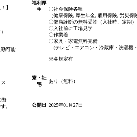
福利厚
迎！】
〇社会保険各種
生
（健康保険, 厚生年金, 雇用保険, 労災保
〇健康診断の無料受診（入社時、定期）
〇入社前に工場見学
有）
〇作業着
〇家具・家電無料完備
(テレビ・エアコン・冷蔵庫・洗濯機・
通勤可能！
※各規定有
寮・社
あり（無料）
ィス
宅
9階
2025年01月27日
公開日
です。