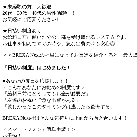
★未経験の方、大歓迎！
20代・30代・40代の男性活躍中！
お気軽にご応募ください♪
★日払い制度あり！
お給料日前に働いた分の一部を受け取れるシステムです。
お仕事を初めてすぐの時や、急な出費の時も安心◎
＜＜BREXA Nextの社員になってお友達を紹介すると、最大
「日払い制度」はじめました！
■あなたの毎日を応援します！
＜こんなあなたにお勧めの制度です＞
「給料日前にどうしてもお金が必要だ」
「友達のお祝いで急な出費がある」
「欲しかったこのタイミングは逃したら後悔する」
BREXA Next社はそんな気持ちに正面から向き合います！
＜スマートフォンで簡単申請！＞
お手軽！