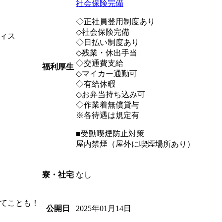
社会保険完備
◇正社員登用制度あり
◇社会保険完備
ィス
◇日払い制度あり
◇残業・休出手当
◇交通費支給
福利厚生
◇マイカー通勤可
◇有給休暇
◇お弁当持ち込み可
◇作業着無償貸与
※各待遇は規定有
■受動喫煙防止対策
屋内禁煙（屋外に喫煙場所あり）
なし
寮・社宅
てことも！
2025年01月14日
公開日