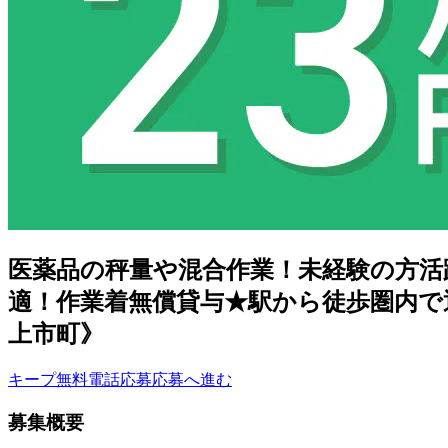
医薬品の秤量や混合作業！未経験の方活躍
適！作業着無償貸与★駅から徒歩圏内で
上市町》
キープ
無料電話応募
応募へ進む
募集概要