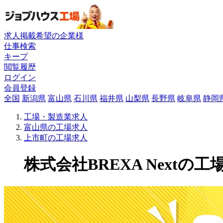
求人掲載希望の企業様
仕事検索
キープ
閲覧履歴
ログイン
会員登録
全国
新潟県
富山県
石川県
福井県
山梨県
長野県
岐阜県
静岡
工場・製造業求人
富山県の工場求人
上市町の工場求人
株式会社BREXA Nextの工場求人