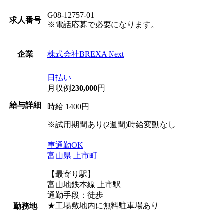
G08-12757-01
求人番号
※電話応募で必要になります。
株式会社BREXA Next
企業
日払い
月収例
230,000
円
給与詳細
時給 1400円
※試用期間あり(2週間)時給変動なし
車通勤OK
富山県
上市町
【最寄り駅】
富山地鉄本線 上市駅
通勤手段：徒歩
★工場敷地内に無料駐車場あり
勤務地