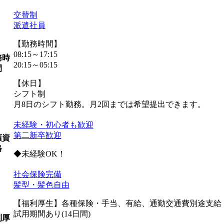
交替制
派遣社員
【勤務時間】
08:15～17:15
務時
20:15～05:15
間
【休日】
シフト制
月8日のシフト勤務。月2回までは希望提出できます。
未経験・初心者も歓迎
第二新卒歓迎
須資
格
◆未経験OK！
社会保険完備
髪型・髪色自由
【福利厚生】各種保険・手当、有給、通勤交通費別途支給 
試用期間あり(14日間)
利厚