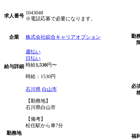
1043048
求人番号
※電話応募で必要になります。
勤
株式会社綜合キャリアオプション
企業
週払い
日払い
時給
1,530
円〜
給与詳細
時給：1530円
必
石川県
白山市
【勤務地】
石川県白山市
【備考】
松任駅から車7分
勤務地
福