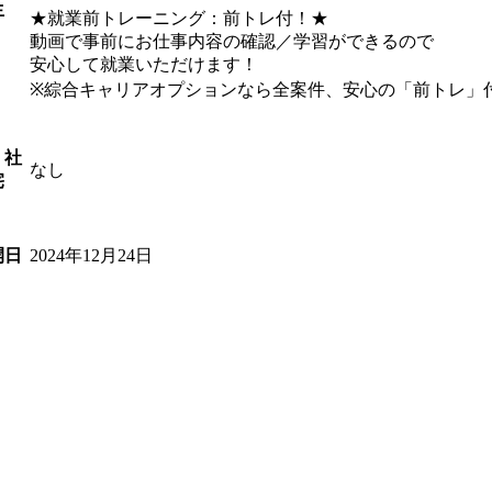
生
★就業前トレーニング：前トレ付！★
動画で事前にお仕事内容の確認／学習ができるので
安心して就業いただけます！
※綜合キャリアオプションなら全案件、安心の「前トレ」
・社
なし
宅
2024年12月24日
開日