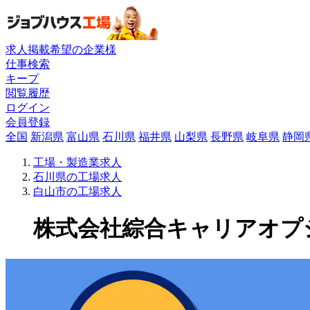
求人掲載希望の企業様
仕事検索
キープ
閲覧履歴
ログイン
会員登録
全国
新潟県
富山県
石川県
福井県
山梨県
長野県
岐阜県
静岡
工場・製造業求人
石川県の工場求人
白山市の工場求人
株式会社綜合キャリアオプショ