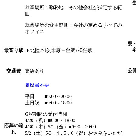
就業場所：勤務地、その他会社が指定する範
囲
就業場所の変更範囲：会社の定めるすべての
オフィス
寮
JR北陸本線(米原～金沢) 松任駅
最寄り駅
公
支給あり
交通費
履歴書不要
平日 ■9:00～20:00
土日祝 ■9:00～18:00
GW期間の受付時間
4/29（祝）■9:00～18:00
応募の流
4/30（木）5/1（金）■9:00～20:00
れ
5/2（土）5/3，4，5，6（祝）お休みをいただ