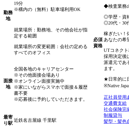
19分
◆検査業務の
※構内の（無料）駐車場利用OK
勤務
◎学歴・資
地
◎20代・3
就業場所：勤務地、その他会社が指
稼ぎたい！
定する範囲
あなたの希
必須
資格
就業場所の変更範囲：会社の定める
UTコネク
すべてのオフィス
採用決定後
派遣元であ
ます。
全国各地のキャリアセンター
※その他面接会場あり
★日常的に
面接
※オンライン面接実施中
※Native Japan
地
※家にいながらスマホで面接＆履歴
書不要
正社員登用
※応募後に予約していただきます。
交通費支給
社会保険完
制服貸与
最寄
近鉄名古屋線 千里駅
髪型・髪色
り駅