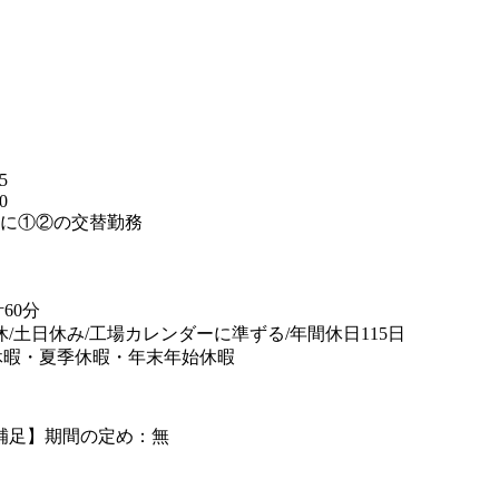
】
5
0
とに①②の交替勤務
替
60分
休/土日休み/工場カレンダーに準ずる/年間休日115日
休暇・夏季休暇・年末年始休暇
補足】期間の定め：無