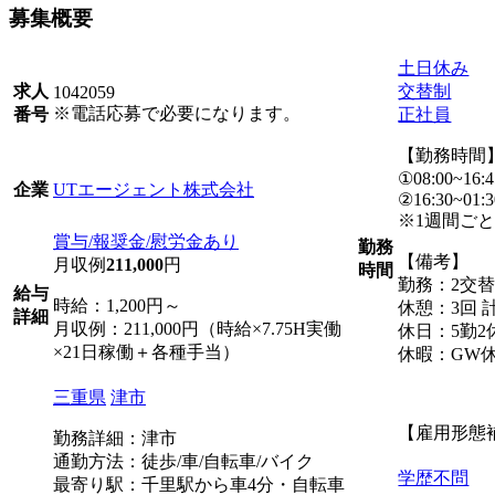
募集概要
土日休み
交替制
求人
1042059
※電話応募で必要になります。
正社員
番号
【勤務時間
①08:00~16:4
UTエージェント株式会社
企業
②16:30~01:3
※1週間ご
賞与/報奨金/慰労金あり
勤務
【備考】
月収例
211,000
円
時間
勤務：2交
給与
時給：1,200円～
休憩：3回 計
詳細
月収例：211,000円（時給×7.75H実働
休日：5勤2
×21日稼働＋各種手当）
休暇：GW
三重県
津市
【雇用形態
勤務詳細：津市
通勤方法：徒歩/車/自転車/バイク
学歴不問
最寄り駅：千里駅から車4分・自転車