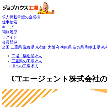
求人掲載希望の企業様
仕事検索
キープ
閲覧履歴
ログイン
会員登録
全国
三重県
滋賀県
京都府
大阪府
兵庫県
奈良県
和歌山県
寮
工場・製造業求人
三重県の工場求人
津市の工場求人
UTエージェント株式会社の工場