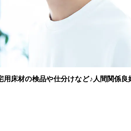
宅用床材の検品や仕分けなど♪人間関係良
》