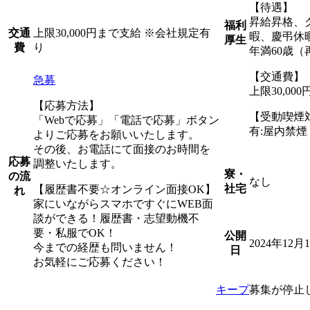
【待遇】
昇給昇格、
福利
上限30,000円まで支給 ※会社規定有
交通
暇、慶弔休
厚生
り
費
年満60歳（
【交通費】
急募
上限30,0
【応募方法】
【受動喫煙
「Webで応募」「電話で応募」ボタン
有:屋内禁
よりご応募をお願いいたします。
その後、お電話にて面接のお時間を
応募
調整いたします。
寮・
の流
なし
社宅
【履歴書不要☆オンライン面接OK】
れ
家にいながらスマホですぐにWEB面
談ができる！履歴書・志望動機不
要・私服でOK！
公開
2024年12月
今までの経歴も問いません！
日
お気軽にご応募ください！
キープ
募集が停止