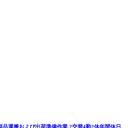
製品運搬および出荷準備作業 2交替4勤2休年間休日