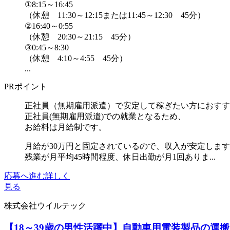
①8:15～16:45
（休憩 11:30～12:15または11:45～12:30 45分）
②16:40～0:55
（休憩 20:30～21:15 45分）
③0:45～8:30
（休憩 4:10～4:55 45分）
...
PRポイント
正社員（無期雇用派遣）で安定して稼ぎたい方におすす
正社員(無期雇用派遣)での就業となるため、
お給料は月給制です。
月給が30万円と固定されているので、収入が安定しま
残業が月平均45時間程度、休日出勤が月1回ありま...
応募へ進む
詳しく
見る
株式会社ウイルテック
【18～39歳の男性活躍中】自動車用電装製品の運搬