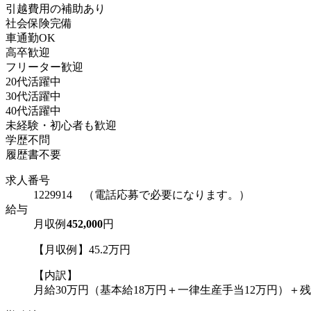
引越費用の補助あり
社会保険完備
車通勤OK
高卒歓迎
フリーター歓迎
20代活躍中
30代活躍中
40代活躍中
未経験・初心者も歓迎
学歴不問
履歴書不要
求人番号
1229914 （電話応募で必要になります。）
給与
月収例
452,000
円
【月収例】45.2万円
【内訳】
月給30万円（基本給18万円＋一律生産手当12万円）＋残業