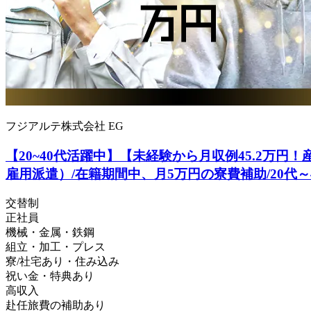
フジアルテ株式会社 EG
【20~40代活躍中】【未経験から月収例45.2万円
雇用派遣）/在籍期間中、月5万円の寮費補助/20代～40代の
交替制
正社員
機械・金属・鉄鋼
組立・加工・プレス
寮/社宅あり・住み込み
祝い金・特典あり
高収入
赴任旅費の補助あり