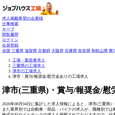
求人掲載希望の企業様
仕事検索
キープ
閲覧履歴
ログイン
会員登録
全国
三重県
滋賀県
京都府
大阪府
兵庫県
奈良県
和歌山県
寮
工場・製造業求人
三重県の工場求人
津市の工場求人
津市・賞与/報奨金/慰労金ありの工場求人
津市(三重県)・賞与/報奨金/
2026年08月04日に集計した求人情報によると、津市(三重県
また業界別では自動車・部品・バイクの求人が、職種別では
株式会社ウイルテックの求人も掲載されておりますので、仕