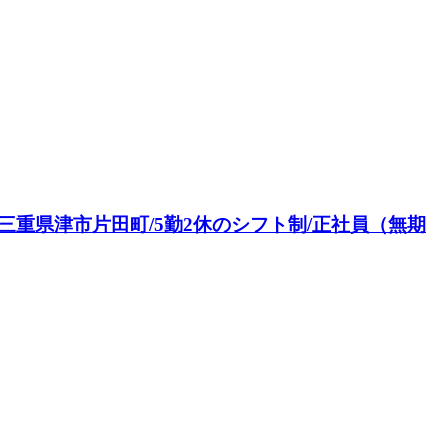
/三重県津市片田町/5勤2休のシフト制/正社員（無期