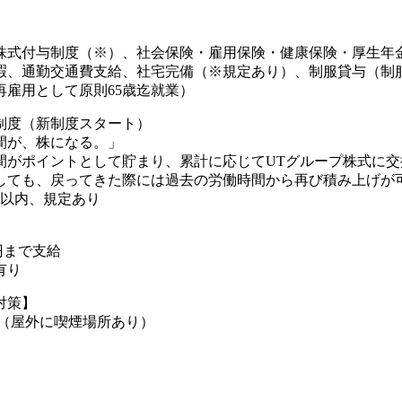
株式付与制度（※）、社会保険・雇用保険・健康保険・厚生年
暇、通勤交通費支給、社宅完備（※規定あり）、制服貸与（制
再雇用として原則65歳迄就業）
制度（新制度スタート）
間が、株になる。」
間がポイントとして貯まり、累計に応じてUTグループ株式に交
しても、戻ってきた際には過去の労働時間から再び積み上げが可
年以内、規定あり
0円まで支給
有り
対策】
煙（屋外に喫煙場所あり）