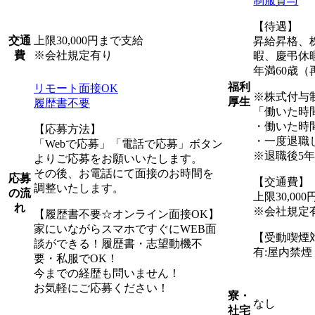
制服貸与
【待遇】
上限30,000円まで支給
交通
昇給昇格、
※会社規定有り
費
暇、慶弔休
年満60歳（
福利
リモート面接OK
※株式付与
厚生
履歴書不要
「働いた時
・働いた時
【応募方法】
・一度退職
「Webで応募」「電話で応募」ボタン
※退職後5
よりご応募をお願いいたします。
その後、お電話にて面接のお時間を
応募
【交通費】
調整いたします。
の流
上限30,00
れ
※会社規定
【履歴書不要☆オンライン面接OK】
家にいながらスマホですぐにWEB面
【受動喫煙
談ができる！履歴書・志望動機不
有:屋内禁
要・私服でOK！
今までの経歴も問いません！
お気軽にご応募ください！
寮・
なし
社宅