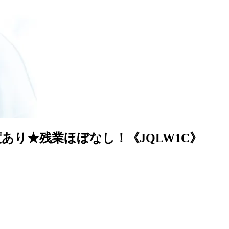
り★残業ほぼなし！《JQLW1C》