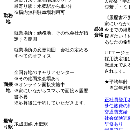
通勤方法：車/自転車/バイク
◎資格・学
最寄り駅：水郷駅から車7分
◎若手・ミ
※構内無料駐車場利用可
勤務
《履歴書不
地
家にいなが
必須
今までの経
就業場所：勤務地、その他会社が指
資格
稼ぎたい！
定する範囲
あなたの希
就業場所の変更範囲：会社の定める
UTエージ
すべてのオフィス
採用決定後
派遣元であ
されます。
全国各地のキャリアセンター
※その他面接会場あり
★平均年齢：3
面接
※オンライン面接実施中
※定年満6
地
※家にいながらスマホで面接＆履歴
書不要
正社員登用
※応募後に予約していただきます。
赴任旅費の
交通費支給
社会保険完
最寄
JR成田線 水郷駅
研修あり
り駅