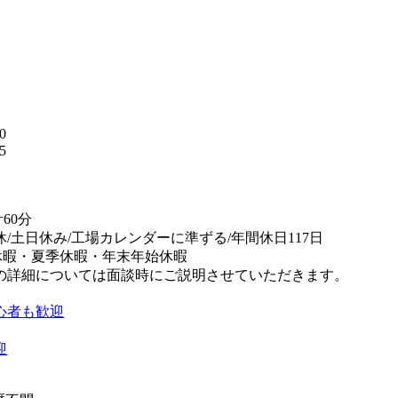
】
0
5
替
60分
休/土日休み/工場カレンダーに準ずる/年間休日117日
休暇・夏季休暇・年末年始休暇
の詳細については面談時にご説明させていただきます。
心者も歓迎
迎
K