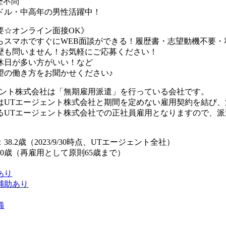
歴不問
ドル・中高年の男性活躍中！
要☆オンライン面接OK》
らスマホですぐにWEB面談ができる！履歴書・志望動機不要・
歴も問いません！お気軽にご応募ください！
休日が多い方がいい！など
望の働き方をお聞かせください♪
ェント株式会社は「無期雇用派遣」を行っている会社です。
はUTエージェント株式会社と期間を定めない雇用契約を結び
るUTエージェント株式会社での正社員雇用となりますので、
8.2歳（2023/9/30時点、UTエージェント全社）
0歳（再雇用として原則65歳まで）
あり
補助あり
備