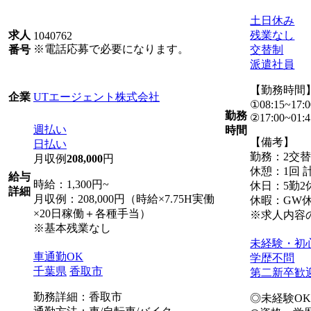
土日休み
残業なし
求人
1040762
※電話応募で必要になります。
交替制
番号
派遣社員
【勤務時間
UTエージェント株式会社
企業
①08:15~17:0
勤務
②17:00~01:4
週払い
時間
【備考】
日払い
勤務：2交
月収例
208,000
円
休憩：1回 計
給与
時給：1,300円~
休日：5勤2
詳細
月収例：208,000円（時給×7.75H実働
休暇：GW
×20日稼働＋各種手当）
※求人内容
※基本残業なし
未経験・初
車通勤OK
学歴不問
千葉県
香取市
第二新卒歓
勤務詳細：香取市
◎未経験O