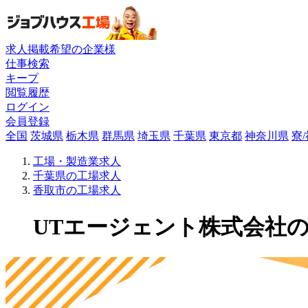
求人掲載希望の企業様
仕事検索
キープ
閲覧履歴
ログイン
会員登録
全国
茨城県
栃木県
群馬県
埼玉県
千葉県
東京都
神奈川県
寮
工場・製造業求人
千葉県の工場求人
香取市の工場求人
UTエージェント株式会社の工場