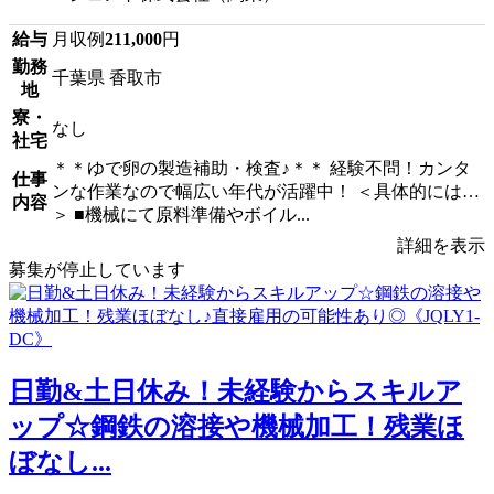
給与
月収例
211,000
円
勤務
千葉県 香取市
地
寮・
なし
社宅
＊＊ゆで卵の製造補助・検査♪＊＊ 経験不問！カンタ
仕事
ンな作業なので幅広い年代が活躍中！ ＜具体的には…
内容
＞ ■機械にて原料準備やボイル...
詳細を表示
募集が停止しています
日勤&土日休み！未経験からスキルア
ップ☆鋼鉄の溶接や機械加工！残業ほ
ぼなし...