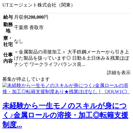
UTエージェント株式会社（関東）
給与
月収例
208,000
円
勤務
千葉県 香取市
地
寮・
なし
社宅
＜金属製品の溶接加工＞ 大手鉄鋼メーカーから引き上
仕事
げた製品を扱っています◎ 日勤＆土日休み＆残業ほぼ
内容
ナシで ワークライフバランス良...
詳細を表示
募集が停止しています
未経験から一生モノのスキルが身につ
く♪金属ロールの溶接・加工◎転籍支援
制度...