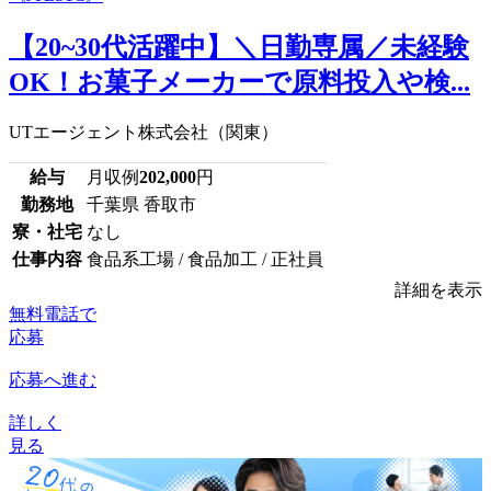
【20~30代活躍中】＼日勤専属／未経験
OK！お菓子メーカーで原料投入や検...
UTエージェント株式会社（関東）
給与
月収例
202,000
円
勤務地
千葉県 香取市
寮・社宅
なし
仕事内容
食品系工場 / 食品加工 / 正社員
詳細を表示
無料電話で
応募
応募へ進む
詳しく
見る