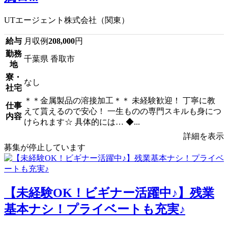
UTエージェント株式会社（関東）
給与
月収例
208,000
円
勤務
千葉県 香取市
地
寮・
なし
社宅
＊＊金属製品の溶接加工＊＊ 未経験歓迎！ 丁寧に教
仕事
えて貰えるので安心！ 一生ものの専門スキルも身につ
内容
けられます☆ 具体的には… ◆...
詳細を表示
募集が停止しています
【未経験OK！ビギナー活躍中♪】残業
基本ナシ！プライベートも充実♪