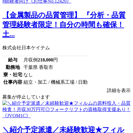
【金属製品の品質管理】 『分析・品質
管理経験者限定！自分の時間も確保！
土...
株式会社日本ケイテム
給与
月収例
218,000
円
勤務地
千葉県 香取市
寮・社宅
なし
仕事内容
組立・加工 / 機械系工場 / 日勤
詳細を表示
募集が停止しています
＼紹介予定派遣／未経験歓迎★フィル