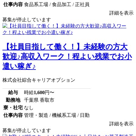
仕事内容
食品系工場 / 食品加工 / 正社員
詳細を表示
募集が停止しています
【社員目指して働く！】未経験の方大
歓迎♪高収入ワーク！程よい残業でお小
遣い稼ぎ♪
株式会社綜合キャリアオプション
給与
時給
1,600
円〜
勤務地
千葉県 香取市
寮・社宅
なし
仕事内容
管理・製造 / 機械系工場 / 日勤
詳細を表示
募集が停止しています