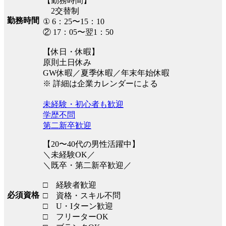
【勤務時間】
2交替制
勤務時間
① 6：25〜15：10
② 17：05〜翌1：50
【休日・休暇】
原則土日休み
GW休暇／夏季休暇／年末年始休暇
※ 詳細は企業カレンダーによる
未経験・初心者も歓迎
学歴不問
第二新卒歓迎
【20〜40代の男性活躍中】
＼未経験OK／
＼既卒・第二新卒歓迎／
□ 経験者歓迎
必須資格
□ 資格・スキル不問
□ U・Iターン歓迎
□ フリーターOK