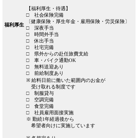
【福利厚生・待遇】
□ 社会保険完備
〔健康保険・厚生年金・雇用保険・労災保険〕
福利厚生
□ 深夜手当
□ 時間外手当
□ 休出手当
□ 社宅完備
□ 県外からの赴任旅費支給
□ 車・バイク通勤OK
□ 無料送迎あり
□ 前給制度あり
※ 給料日前に働いた範囲内のお金が
受け取れる制度です
□ 制服貸与
□ 空調完備
□ 食堂完備
□ 社員雇用面接実施
※ 勤続1年経過後から
希望者向けに実施しています