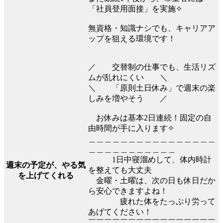
「社員登用面接」を実施✧
無資格・知識ナシでも、キャリアア
ップを狙える環境です！
／ 交替制の仕事でも、生活リズ
ムが乱れにくい ＼
＼ 「原則土日休み」で週末の楽
しみを増やそう ／
お休みは基本2日連続！固定の自
由時間が手に入ります✧
＿＿＿＿＿＿＿＿＿＿＿＿＿＿＿＿
＿＿＿＿＿＿＿＿＿＿＿
1日中寝溜めして、体内時計
週末の予定が、やる気
を整えても大丈夫
を上げてくれる
金曜・土曜は、次の日も休日だか
ら安心できますよね！
疲れた体をたっぷり労って
あげてください！
￣￣￣￣￣￣￣￣￣￣￣￣￣￣￣￣