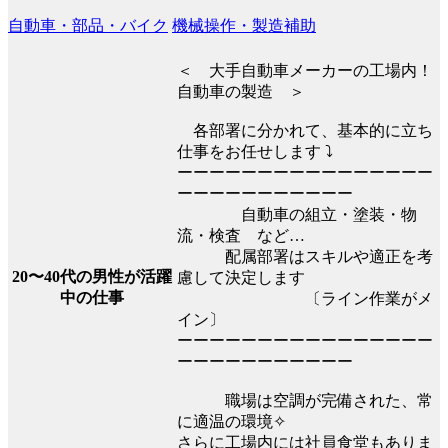
自動車・部品・バイク
機械操作・製造補助
＜ 大手自動車メーカーの工場内！
自動車の製造 ＞
各部署に分かれて、基本的に立ち
仕事をお任せします ⤵
ーーーーーーーーーーーーーーーー
ーーーーーーーーーーー
自動車の組立・塗装・物
流・検査 など…
配属部署はスキルや適正を考
20〜40代の男性が活躍
慮して決定します
中の仕事
〔ライン作業がメ
イン〕
ーーーーーーーーーーーーーーーー
ーーーーーーーーーーー
職場は空調が完備された、常
に適温の環境✧
さらに工場内には社員食堂もありま