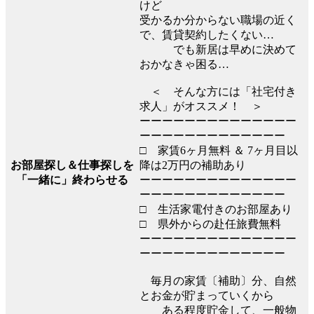
けど
受かるか分からない職場の近く
で、賃貸契約したくない…
でも新居は早めに決めて
おかなきゃ困る…
＜ そんな方には「社宅付き
求人」がオススメ！ ＞
ーーーーーーーーーーーーーー
ーーーーーーーーーーーーー
□ 家賃6ヶ月無料 ＆ 7ヶ月目以
降は2万円の補助あり
お部屋探し＆仕事探しを
ーーーーーーーーーーーーーー
「一緒に」終わらせる
ーーーーーーーーーーーーー
□ 生活家電付きのお部屋あり
□ 県外からの赴任旅費無料
ーーーーーーーーーーーーーー
ーーーーーーーーーーーーー
毎月の家賃〔補助〕分、自然
とお金が貯まっていくから
ある程度貯金して、一般物