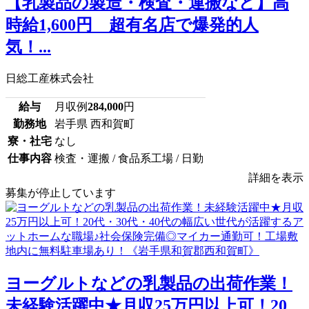
【乳製品の製造・検査・運搬など】高
時給1,600円 超有名店で爆発的人
気！...
日総工産株式会社
給与
月収例
284,000
円
勤務地
岩手県 西和賀町
寮・社宅
なし
仕事内容
検査・運搬 / 食品系工場 / 日勤
詳細を表示
募集が停止しています
ヨーグルトなどの乳製品の出荷作業！
未経験活躍中★月収25万円以上可！20