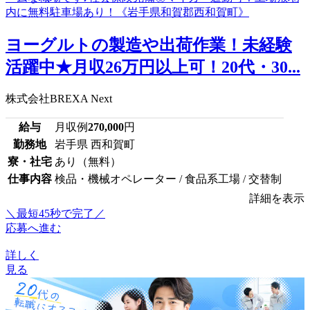
ヨーグルトの製造や出荷作業！未経験
活躍中★月収26万円以上可！20代・30...
株式会社BREXA Next
給与
月収例
270,000
円
勤務地
岩手県 西和賀町
寮・社宅
あり（無料）
仕事内容
検品・機械オペレーター / 食品系工場 / 交替制
詳細を表示
＼最短45秒で完了／
応募へ進む
詳しく
見る