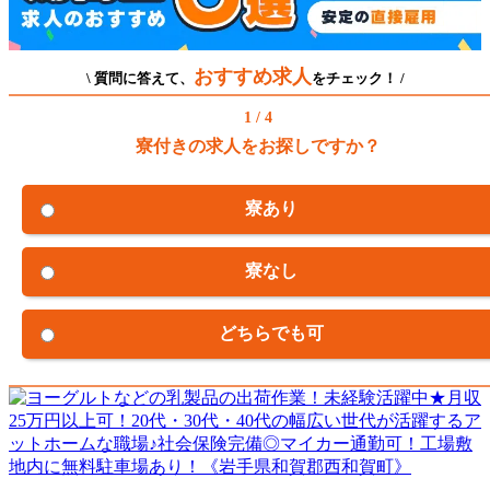
おすすめ求人
\ 質問に答えて、
をチェック！ /
1 / 4
寮付きの求人をお探しですか？
寮あり
寮なし
どちらでも可