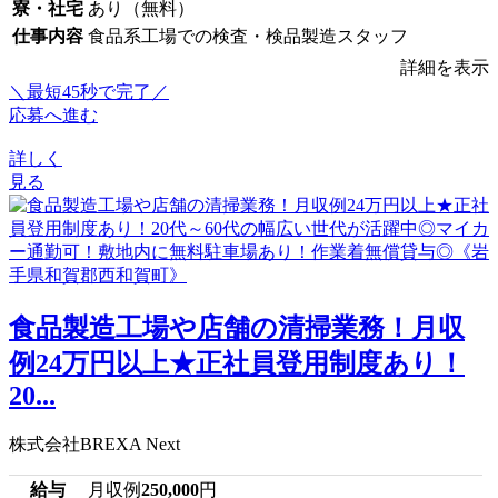
寮・社宅
あり（無料）
仕事内容
食品系工場での検査・検品製造スタッフ
詳細を表示
＼最短45秒で完了／
応募へ進む
詳しく
見る
食品製造工場や店舗の清掃業務！月収
例24万円以上★正社員登用制度あり！
20...
株式会社BREXA Next
給与
月収例
250,000
円