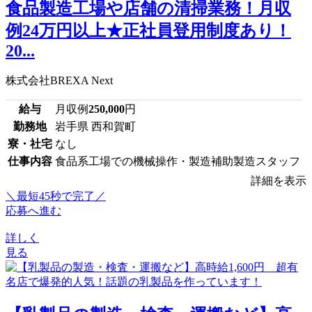
食品製造工場や店舗の清掃業務！月収
例24万円以上★正社員登用制度あり！
20...
株式会社BREXA Next
給与
月収例
250,000
円
勤務地
岩手県 西和賀町
寮・社宅
なし
仕事内容
食品系工場での機械操作・製造補助製造スタッフ
詳細を表示
＼最短45秒で完了／
応募へ進む
詳しく
見る