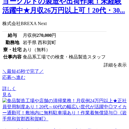
ヨーグルトの製造や出荷作業！未経験
活躍中★月収26万円以上可！20代・30...
株式会社BREXA Next
給与
月収例
270,000
円
勤務地
岩手県 西和賀町
寮・社宅
あり（無料）
仕事内容
食品系工場での検査・検品製造スタッフ
詳細を表示
＼最短45秒で完了／
応募へ進む
詳しく
見る