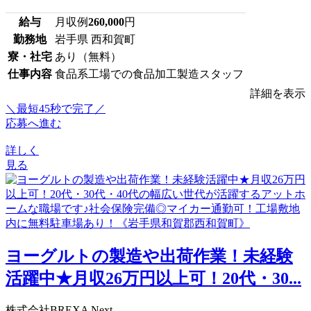
給与
月収例
260,000
円
勤務地
岩手県 西和賀町
寮・社宅
あり（無料）
仕事内容
食品系工場での食品加工製造スタッフ
詳細を表示
＼最短45秒で完了／
応募へ進む
詳しく
見る
ヨーグルトの製造や出荷作業！未経験
活躍中★月収26万円以上可！20代・30...
株式会社BREXA Next