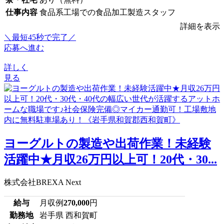
仕事内容
食品系工場での食品加工製造スタッフ
詳細を表示
＼最短45秒で完了／
応募へ進む
詳しく
見る
ヨーグルトの製造や出荷作業！未経験
活躍中★月収26万円以上可！20代・30...
株式会社BREXA Next
給与
月収例
270,000
円
勤務地
岩手県 西和賀町