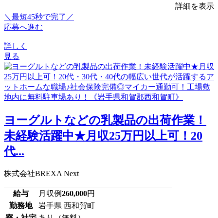
詳細を表示
＼最短45秒で完了／
応募へ進む
詳しく
見る
ヨーグルトなどの乳製品の出荷作業！
未経験活躍中★月収25万円以上可！20
代...
株式会社BREXA Next
給与
月収例
260,000
円
勤務地
岩手県 西和賀町
寮・社宅
あり（無料）