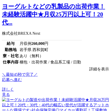
ヨーグルトなどの乳製品の出荷作業！
未経験活躍中★月収25万円以上可！20
代...
株式会社BREXA Next
給与
月収例
260,000
円
勤務地
岩手県 西和賀町
寮・社宅
あり（無料）
仕事内容
梱包・出荷作業 / 食品系工場 / 日勤
詳細を表示
＼最短45秒で完了／
応募へ進む
詳しく
見る