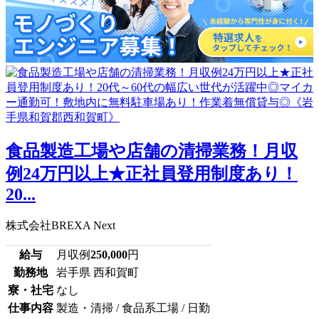
食品製造工場や店舗の清掃業務！月収
例24万円以上★正社員登用制度あり！
20...
株式会社BREXA Next
給与
月収例
250,000
円
勤務地
岩手県 西和賀町
寮・社宅
なし
仕事内容
製造・清掃 / 食品系工場 / 日勤