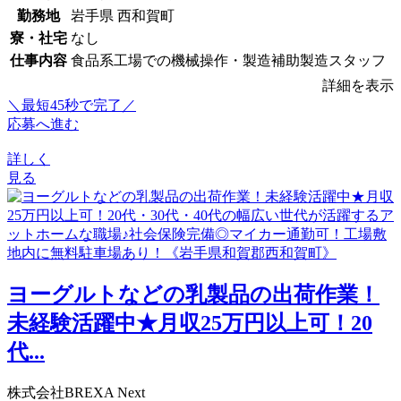
勤務地
岩手県 西和賀町
寮・社宅
なし
仕事内容
食品系工場での機械操作・製造補助製造スタッフ
詳細を表示
＼最短45秒で完了／
応募へ進む
詳しく
見る
ヨーグルトなどの乳製品の出荷作業！
未経験活躍中★月収25万円以上可！20
代...
株式会社BREXA Next