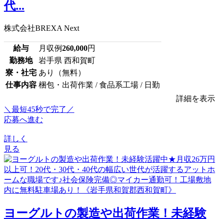
代...
株式会社BREXA Next
給与
月収例
260,000
円
勤務地
岩手県 西和賀町
寮・社宅
あり（無料）
仕事内容
梱包・出荷作業 / 食品系工場 / 日勤
詳細を表示
＼最短45秒で完了／
応募へ進む
詳しく
見る
ヨーグルトの製造や出荷作業！未経験