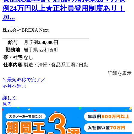
例24万円以上★正社員登用制度あり！
20...
株式会社BREXA Next
給与
月収例
250,000
円
勤務地
岩手県 西和賀町
寮・社宅
なし
仕事内容
製造・清掃 / 食品系工場 / 日勤
詳細を表示
＼最短45秒で完了／
応募へ進む
詳しく
見る