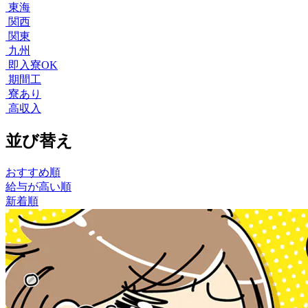
東海
関西
関東
九州
即入寮OK
期間工
寮あり
高収入
並び替え
おすすめ順
給与が高い順
新着順