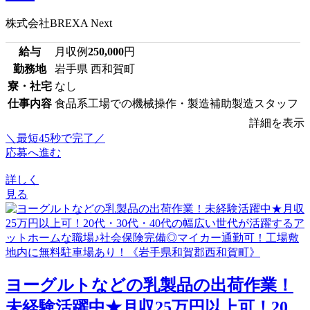
株式会社BREXA Next
給与
月収例
250,000
円
勤務地
岩手県 西和賀町
寮・社宅
なし
仕事内容
食品系工場での機械操作・製造補助製造スタッフ
詳細を表示
＼最短45秒で完了／
応募へ進む
詳しく
見る
ヨーグルトなどの乳製品の出荷作業！
未経験活躍中★月収25万円以上可！20