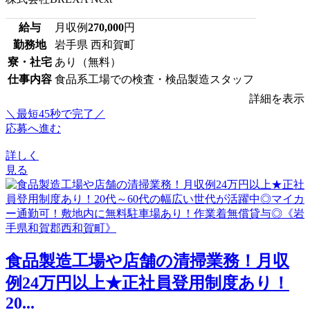
給与
月収例
270,000
円
勤務地
岩手県 西和賀町
寮・社宅
あり（無料）
仕事内容
食品系工場での検査・検品製造スタッフ
詳細を表示
＼最短45秒で完了／
応募へ進む
詳しく
見る
食品製造工場や店舗の清掃業務！月収
例24万円以上★正社員登用制度あり！
20...