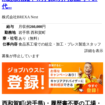
代...
株式会社BREXA Next
給与
月収例
260,000
円
勤務地
岩手県 西和賀町
寮・社宅
あり（無料）
仕事内容
食品系工場での組立・加工・プレス製造スタッフ
詳細を表示
募集が停止しています
西和賀町(岩手県)・履歴書不要の工場・