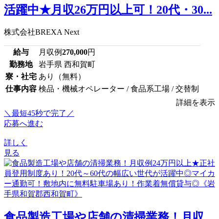
活躍中★月収26万円以上可！20代・30...
株式会社BREXA Next
給与
月収例
270,000
円
勤務地
岩手県 西和賀町
寮・社宅
あり（無料）
仕事内容
検品・機械オペレーター / 食品系工場 / 交替制
詳細を表示
＼最短45秒で完了／
応募へ進む
詳しく
見る
食品製造工場や店舗の清掃業務！月収