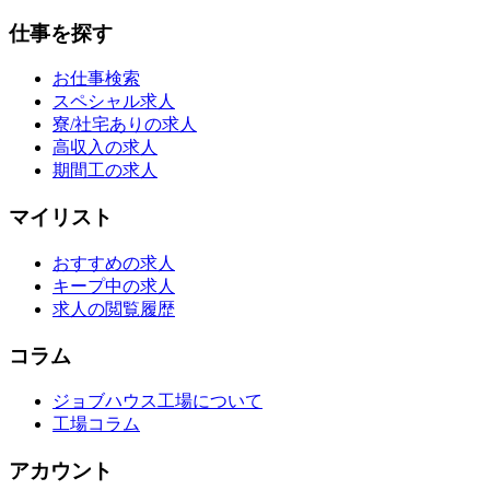
仕事を探す
お仕事検索
スペシャル求人
寮/社宅ありの求人
高収入の求人
期間工の求人
マイリスト
おすすめの求人
キープ中の求人
求人の閲覧履歴
コラム
ジョブハウス工場について
工場コラム
アカウント