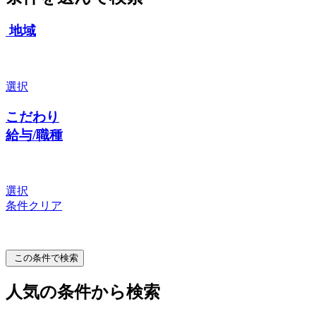
地域
選択
こだわり
給与/職種
選択
条件クリア
この条件で検索
人気の条件から検索