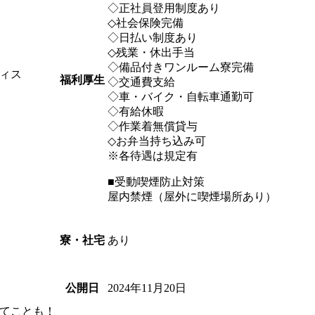
◇正社員登用制度あり
◇社会保険完備
◇日払い制度あり
◇残業・休出手当
◇備品付きワンルーム寮完備
ィス
福利厚生
◇交通費支給
◇車・バイク・自転車通勤可
◇有給休暇
◇作業着無償貸与
◇お弁当持ち込み可
※各待遇は規定有
■受動喫煙防止対策
屋内禁煙（屋外に喫煙場所あり）
あり
寮・社宅
2024年11月20日
公開日
てことも！