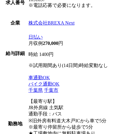
求人番号
※電話応募で必要になります。
株式会社BREXA Next
企業
日払い
月収例
270,000
円
給与詳細
時給 1400円
※試用期間あり(14日間)時給変動なし
車通勤OK
バイク通勤OK
千葉県
千葉市
【最寄り駅】
JR外房線 土気駅
通勤手段：バス
※旧外房有料道大木戸ICから車で5分
勤務地
※最寄り停留所から徒歩で5分
★工場敷地内に無料駐車場あり