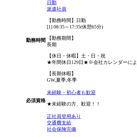
日勤
派遣社員
【勤務時間】日勤
[1] 08:35～17:35(休憩65分)
【勤務期間】
勤務時間
長期
【休日・休暇】土・日・祝
★年間休日129日★※会社カレンダーに
【長期休暇】
GW,夏季,冬季
未経験・初心者も歓迎
必須資格
★未経験の方、歓迎！！
正社員登用あり
交通費支給
社会保険完備