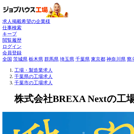
求人掲載希望の企業様
仕事検索
キープ
閲覧履歴
ログイン
会員登録
全国
茨城県
栃木県
群馬県
埼玉県
千葉県
東京都
神奈川県
寮
工場・製造業求人
千葉県の工場求人
千葉市の工場求人
株式会社BREXA Nextの工場求