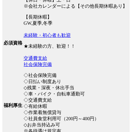
※会社カレンダーによる【その他長期休暇あり】
【長期休暇】
GW,夏季,冬季
未経験・初心者も歓迎
必須資格
★未経験の方、歓迎！！
交通費支給
社会保険完備
◇社会保険完備
◇日払い制度あり
◇残業・深夜・休出手当
◇車・バイク・自転車通勤可
◇交通費支給
福利厚生
◇有給休暇
◇作業着無償貸与
◇社員食堂利用可（200円～400円）
◇お弁当持込み可
※各待遇は規定有