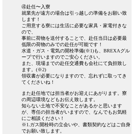
④赴任〜入寮
就業先が遠方の場合は引っ越しの準備をお願い致
します！
ご用意する寮には生活に必要な家具・家電付きな
ので、
事前に荷物を送付することで、赴任当日は必要最
低限の荷物のみでの赴任が可能です！
水道・ガス・電気の開栓準備(※1)も、BREXAグル
ープで行いますのでご安心ください。
また、現場までの赴任交通費も会社にて負担致し
ます。(※2)
領収書が必要になりますので、忘れずに取ってき
てくださいね！
また赴任地では担当者がお迎えにあがります。寮
の周辺環境などもお伝え致します。
知らない土地で不安なことがあるかと思います
が、専任の担当者がいますので、なんでもお気軽
にご相談ください！
※1.ガス開栓時の立会いや、書類契約などはご自身
でお願い致します。