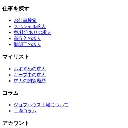
仕事を探す
お仕事検索
スペシャル求人
寮/社宅ありの求人
高収入の求人
期間工の求人
マイリスト
おすすめの求人
キープ中の求人
求人の閲覧履歴
コラム
ジョブハウス工場について
工場コラム
アカウント