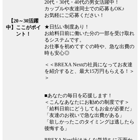
20代・30代・40代の男女活躍中！
カップルや友達同士での応募もOK♪
お気軽にご応募ください！
【20～30活躍
★日払い制度あり！
中】ここがポイ
お給料日前に働いた分の一部を受け取れ
ント！
るシステムです。
お仕事を初めてすぐの時や、急な出費の
時も安心◎
＜＜BREXA Nextの社員になってお友達
を紹介すると、最大15万円もらえる！＞
＞
■あなたの毎日を応援します！
＜こんなあなたにお勧めの制度です＞
「給料日前にどうしてもお金が必要だ」
「友達のお祝いで急な出費がある」
「欲しかったこのタイミングは逃したら
後悔する」
BREXA Next社はそんな気持ちに正面か