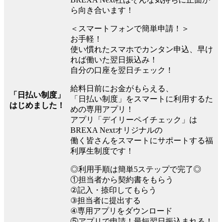
ら向き合います！
＜スマートフォンで簡単申請！＞
お手軽！
使い慣れたスマホでカンタン申込、早け
れば働いた翌日振込み！
自分の口座を翌日チェック！
給料日前にお金がもらえる、
「日払い制度」
「日払い制度」をスマートに利用するた
はじめました！
めの専用アプリ！
アプリ「デイリーペイチェック」は
BREXA Nextオリジナルの
働く皆さんをスマートにサポートする福
利厚生制度です！
◎利用手順は簡単5ステップで完了◎
①担当者から契約書をもらう
②記入・捺印してもらう
③担当者に提出する
④専用アプリをダウンロード
⑤アプリで申請！最短翌日振込まれる！