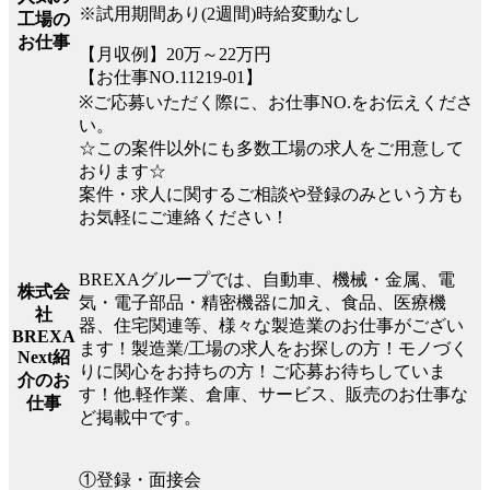
※試用期間あり(2週間)時給変動なし
工場の
お仕事
【月収例】20万～22万円
【お仕事NO.11219-01】
※ご応募いただく際に、お仕事NO.をお伝えくださ
い。
☆この案件以外にも多数工場の求人をご用意して
おります☆
案件・求人に関するご相談や登録のみという方も
お気軽にご連絡ください！
BREXAグループでは、自動車、機械・金属、電
株式会
気・電子部品・精密機器に加え、食品、医療機
社
器、住宅関連等、様々な製造業のお仕事がござい
BREXA
ます！製造業/工場の求人をお探しの方！モノづく
Next紹
りに関心をお持ちの方！ご応募お待ちしていま
介のお
す！他.軽作業、倉庫、サービス、販売のお仕事な
仕事
ど掲載中です。
①登録・面接会