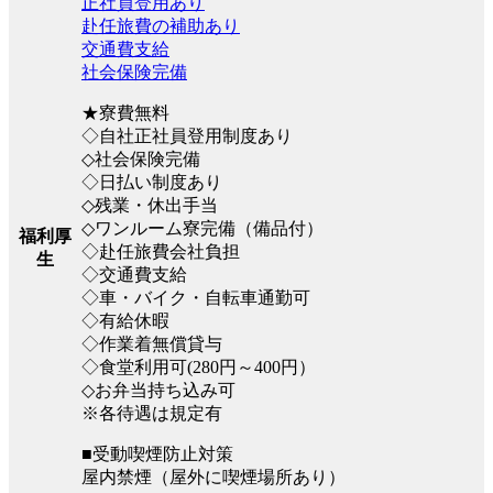
正社員登用あり
赴任旅費の補助あり
交通費支給
社会保険完備
★寮費無料
◇自社正社員登用制度あり
◇社会保険完備
◇日払い制度あり
◇残業・休出手当
◇ワンルーム寮完備（備品付）
福利厚
◇赴任旅費会社負担
生
◇交通費支給
◇車・バイク・自転車通勤可
◇有給休暇
◇作業着無償貸与
◇食堂利用可(280円～400円）
◇お弁当持ち込み可
※各待遇は規定有
■受動喫煙防止対策
屋内禁煙（屋外に喫煙場所あり）