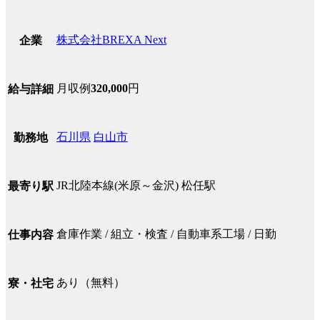
株式会社BREXA Next
企業
月収例
320,000
円
給与詳細
石川県
白山市
勤務地
JR北陸本線(米原～金沢) 松任駅
最寄り駅
倉庫作業 / 組立・検査 / 自動車系工場 / 日勤
仕事内容
あり（無料）
寮・社宅