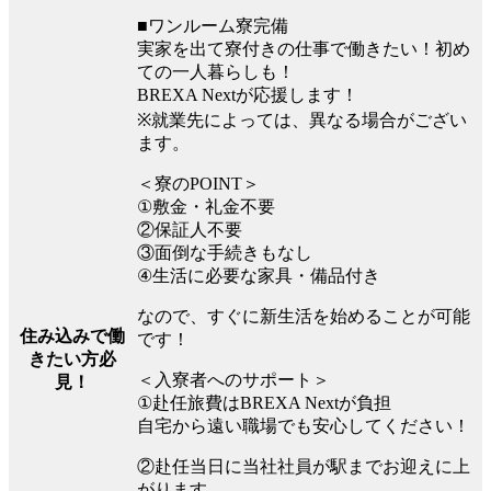
■ワンルーム寮完備
実家を出て寮付きの仕事で働きたい！初め
ての一人暮らしも！
BREXA Nextが応援します！
※就業先によっては、異なる場合がござい
ます。
＜寮のPOINT＞
①敷金・礼金不要
②保証人不要
③面倒な手続きもなし
④生活に必要な家具・備品付き
なので、すぐに新生活を始めることが可能
住み込みで働
です！
きたい方必
＜入寮者へのサポート＞
見！
①赴任旅費はBREXA Nextが負担
自宅から遠い職場でも安心してください！
②赴任当日に当社社員が駅までお迎えに上
がります