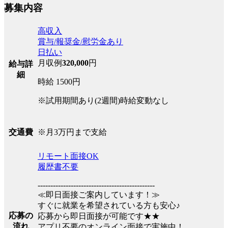
募集内容
高収入
賞与/報奨金/慰労金あり
日払い
月収例
320,000
円
給与詳
細
時給 1500円
※試用期間あり(2週間)時給変動なし
※月3万円まで支給
交通費
リモート面接OK
履歴書不要
----------------------------------------------
≪即日面接ご案内しています！≫
すぐに就業を希望されている方も安心♪
応募の
応募から即日面接が可能です★★
流れ
アプリ不要のオンライン面接で実施中！