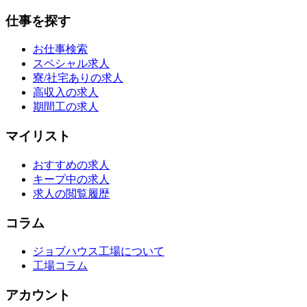
仕事を探す
お仕事検索
スペシャル求人
寮/社宅ありの求人
高収入の求人
期間工の求人
マイリスト
おすすめの求人
キープ中の求人
求人の閲覧履歴
コラム
ジョブハウス工場について
工場コラム
アカウント