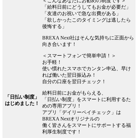
＜こんなあなたにお勧めの制度です＞
「給料日前にどうしてもお金が必要だ」
「友達のお祝いで急な出費がある」
「欲しかったこのタイミングは逃したら
後悔する」
BREXA Next社はそんな気持ちに正面から
向き合います！
＜スマートフォンで簡単申請！＞
お手軽！
使い慣れたスマホでカンタン申込、早け
れば働いた翌日振込み！
自分の口座を翌日チェック！
給料日前にお金がもらえる、
「日払い制度」
「日払い制度」をスマートに利用するた
はじめました！
めの専用アプリ！
アプリ「デイリーペイチェック」は
BREXA Nextオリジナルの
働く皆さんをスマートにサポートする福
利厚生制度です！