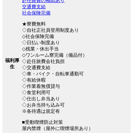
赴任旅費の補助あり
交通費支給
社会保険完備
★寮費無料
◇自社正社員登用制度あり
◇社会保険完備
◇日払い制度あり
◇残業・休出手当
◇ワンルーム寮完備（備品付）
福利厚
◇赴任旅費会社負担
生
◇交通費支給
◇車・バイク・自転車通勤可
◇有給休暇
◇作業着無償貸与
◇食堂利用可
◇仕出し弁当あり
◇お弁当持ち込み可
※各待遇は規定有
■受動喫煙防止対策
屋内禁煙（屋外に喫煙場所あり）