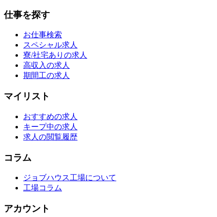
仕事を探す
お仕事検索
スペシャル求人
寮/社宅ありの求人
高収入の求人
期間工の求人
マイリスト
おすすめの求人
キープ中の求人
求人の閲覧履歴
コラム
ジョブハウス工場について
工場コラム
アカウント