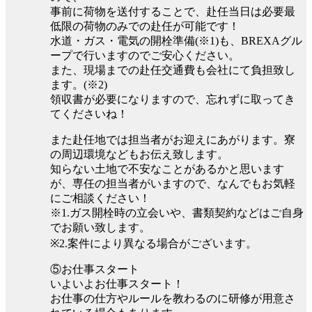
事前に荷物を送付することで、赴任当日は必要最
低限の荷物のみでの赴任が可能です！
水道・ガス・電気の開栓準備(※1)も、BREXAグル
ープで行いますのでご安心ください。
また、現場までの赴任交通費も会社にて負担致し
ます。(※2)
領収書が必要になりますので、忘れずに取ってき
てくださいね！
また赴任地では担当者がお迎えにあがります。寮
の周辺環境などもお伝え致します。
知らない土地で不安なことがあるかと思います
が、専任の担当者がいますので、なんでもお気軽
にご相談ください！
※1.ガス開栓時の立会いや、書類契約などはご自身
でお願い致します。
※2.案件により異なる場合がございます。
⑤お仕事スタート
いよいよお仕事スタート！
お仕事の仕方やルールを教わるのに研修が用意さ