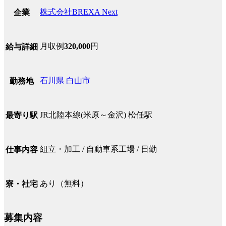
株式会社BREXA Next
企業
月収例
320,000
円
給与詳細
石川県
白山市
勤務地
JR北陸本線(米原～金沢) 松任駅
最寄り駅
組立・加工 / 自動車系工場 / 日勤
仕事内容
あり（無料）
寮・社宅
募集内容