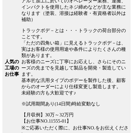
アルミ加工に於いてのオペレーター業務、運搬、
インパクトを使用したネジ締めなどが主な業務に
なります（塗装、溶接は経験者・有資格者以外は
補助）
トラックボデ－とは・・・トラックの荷台部分の
ことです。
「ただの四角い箱」に見えるトラックボデ－は、
実はお客様の使用用途や条件によりたくさんの種
類があります。
お客様のニーズに丁寧にお応えし、さらにそのニ
人気の
ーズの先までを見越して製品を開発・製造してい
工場の
ます。
お仕事
基本的な汎用タイプのボデーを製作した後、顧客
からのオーダーにより仕様変更し製造します。
未経験の方も大歓迎です♪
※試用期間あり(14日間)時給変動なし
【月収例】30万～32万円
【お仕事NO.11555-01】
※ご応募いただく際に、お仕事NO.をお伝えくださ