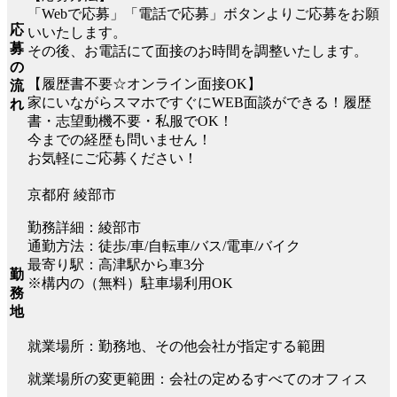
「Webで応募」「電話で応募」ボタンよりご応募をお願
応
いいたします。
募
その後、お電話にて面接のお時間を調整いたします。
の
【履歴書不要☆オンライン面接OK】
流
家にいながらスマホですぐにWEB面談ができる！履歴
れ
書・志望動機不要・私服でOK！
今までの経歴も問いません！
お気軽にご応募ください！
京都府 綾部市
勤務詳細：綾部市
通勤方法：徒歩/車/自転車/バス/電車/バイク
最寄り駅：高津駅から車3分
勤
※構内の（無料）駐車場利用OK
務
地
就業場所：勤務地、その他会社が指定する範囲
就業場所の変更範囲：会社の定めるすべてのオフィス