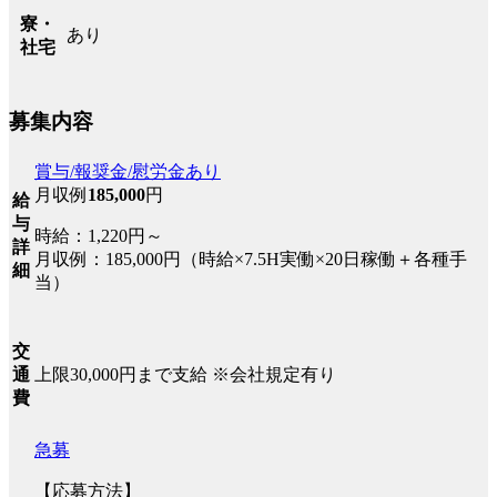
寮・
あり
社宅
募集内容
賞与/報奨金/慰労金あり
月収例
185,000
円
給
与
時給：1,220円～
詳
月収例：185,000円（時給×7.5H実働×20日稼働＋各種手
細
当）
交
上限30,000円まで支給 ※会社規定有り
通
費
急募
【応募方法】