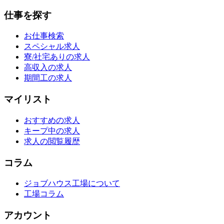
仕事を探す
お仕事検索
スペシャル求人
寮/社宅ありの求人
高収入の求人
期間工の求人
マイリスト
おすすめの求人
キープ中の求人
求人の閲覧履歴
コラム
ジョブハウス工場について
工場コラム
アカウント