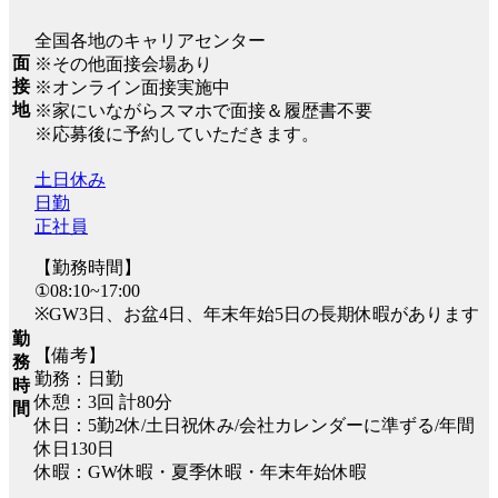
全国各地のキャリアセンター
面
※その他面接会場あり
接
※オンライン面接実施中
地
※家にいながらスマホで面接＆履歴書不要
※応募後に予約していただきます。
土日休み
日勤
正社員
【勤務時間】
①08:10~17:00
※GW3日、お盆4日、年末年始5日の長期休暇があります
勤
【備考】
務
勤務：日勤
時
休憩：3回 計80分
間
休日：5勤2休/土日祝休み/会社カレンダーに準ずる/年間
休日130日
休暇：GW休暇・夏季休暇・年末年始休暇