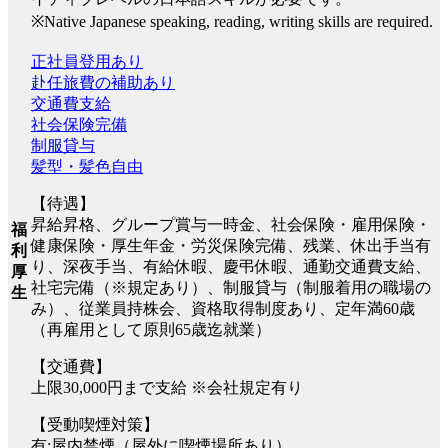
※Native Japanese speaking, reading, writing skills are required.
正社員登用あり
赴任旅費の補助あり
交通費支給
社会保険完備
制服貸与
髪型・髪色自由
【待遇】
昇給昇格、グループ賞与一時金、社会保険・雇用保険・
福
健康保険・厚生年金・労災保険完備、残業、休出手当有
利
り、深夜手当、有給休暇、慶弔休暇、通勤交通費支給、
厚
社宅完備（※規定あり）、制服貸与（制服着用の職場の
生
み）、従業員持株会、資格取得制度あり、定年満60歳
（再雇用として原則65歳迄就業）
【交通費】
上限30,000円まで支給 ※会社規定有り
【受動喫煙対策】
有:屋内禁煙（屋外に喫煙場所あり）